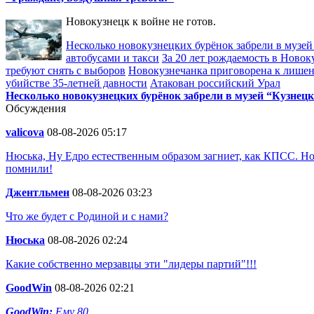
Новокузнецк к войне не готов.
Несколько новокузнецких бурёнок забрели в музей
автобусами и такси
За 20 лет рождаемость в Новок
требуют снять с выборов
Новокузнечанка приговорена к лишен
убийстве 35-летней давности
Атакован российский Урал
Несколько новокузнецких бурёнок забрели в музей “Кузнецк
Обсуждения
valicova
08-08-2026 05:17
Нюська, Ну Едро естественным образом загниет, как КПСС. Но
помнили!
Джентльмен
08-08-2026 03:23
Что же будет с Родиной и с нами?
Нюська
08-08-2026 02:24
Какие собственно мерзавцы эти "лидеры партий"!!!
GoodWin
08-08-2026 02:21
GoodWin:
Ему 80