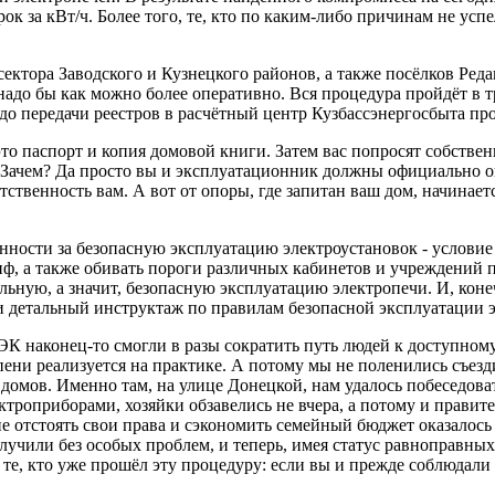
рок за кВт/ч. Более того, те, кто по каким-либо причинам не усп
сектора Заводского и Кузнецкого районов, а также посёлков Ред
адо бы как можно более оперативно. Вся процедура пройдёт в тр
о передачи реестров в расчётный центр Кузбассэнергосбыта прой
это паспорт и копия домовой книги. Затем вас попросят собств
Зачем? Да просто вы и эксплуатационник должны официально опр
етственность вам. А вот от опоры, где запитан ваш дом, начина
нности за безопасную эксплуатацию электроустановок - условие
иф, а также обивать пороги различных кабинетов и учреждений п
льную, а значит, безопасную эксплуатацию электропечи. И, коне
 детальный инструктаж по правилам безопасной эксплуатации э
 наконец-то смогли в разы сократить путь людей к доступному
епени реализуется на практике. А потому мы не поленились съезд
х домов. Именно там, на улице Донецкой, нам удалось побеседо
ктроприборами, хозяйки обзавелись не вчера, а потому и прави
е отстоять свои права и сэкономить семейный бюджет оказалос
лучили без особых проблем, и теперь, имея статус равноправных
те, кто уже прошёл эту процедуру: если вы и прежде соблюдали