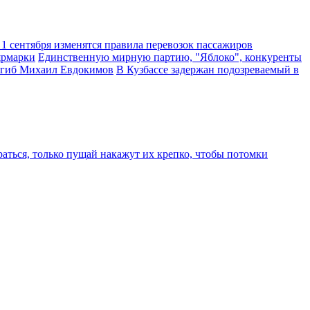
 1 сентября изменятся правила перевозок пассажиров
ярмарки
Единственную мирную партию, "Яблоко", конкуренты
погиб Михаил Евдокимов
В Кузбассе задержан подозреваемый в
аться, только пущай накажут их крепко, чтобы потомки