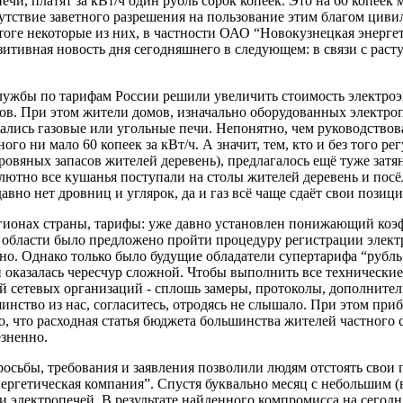
ечи, платят за кВт/ч один рубль сорок копеек. Это на 60 копеек
тствие заветного разрешения на пользование этим благом цивил
итоге некоторые из них, в частности ОАО “Новокузнецкая энерг
озитивная новость дня сегодняшнего в следующем: в связи с р
лужбы по тарифам России решили увеличить стоимость электроэн
ов. При этом жители домов, изначально оборудованных электро
ивались газовые или угольные печи. Непонятно, чем руководствов
о ни мало 60 копеек за кВт/ч. А значит, тем, кто и без того ре
ровяных запасов жителей деревень), предлагалось ещё туже затян
олютно все кушанья поступали на столы жителей деревень и посё
вно нет дровниц и углярок, да и газ всё чаще сдаёт свои позиц
регионах страны, тарифы: уже давно установлен понижающий коэф
 области было предложено пройти процедуру регистрации электр
о. Однако только было будущие обладатели супертарифа “рубль с
 оказалась чересчур сложной. Чтобы выполнить все технические
й сетевых организаций - сплошь замеры, протоколы, дополните
инство из нас, согласитесь, отродясь не слышало. При этом при
, что расходная статья бюджета большинства жителей частного с
езненно.
росьбы, требования и заявления позволили людям отстоять свои 
ергетическая компания”. Спустя буквально месяц с небольшим 
и электропечей. В результате найденного компромисса на сегод