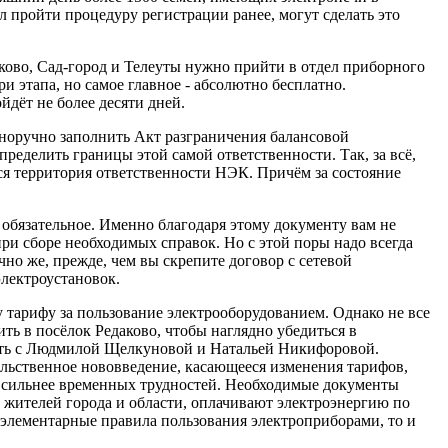
ел пройти процедуру регистрации ранее, могут сделать это
аково, Сад-город и Телеуты нужно прийти в отдел приборного
и этапа, но самое главное - абсолютно бесплатно.
дёт не более десяти дней.
енноручно заполнить Акт разграничения балансовой
еделить границы этой самой ответственности. Так, за всё,
ется территория ответственности НЭК. Причём за состояние
 обязательное. Именно благодаря этому документу вам не
ри сборе необходимых справок. Но с этой поры надо всегда
чно же, прежде, чем вы скрепите договор с сетевой
лектроустановок.
 тарифу за пользование электрооборудованием. Однако не все
ить в посёлок Редаково, чтобы наглядно убедиться в
вать с Людмилой Щелкуновой и Натальей Никифоровой.
тельственное нововведение, касающееся изменения тарифов,
ь сильнее временных трудностей. Необходимые документы
 жителей города и области, оплачивают электроэнергию по
 элементарные правила пользования электроприборами, то и