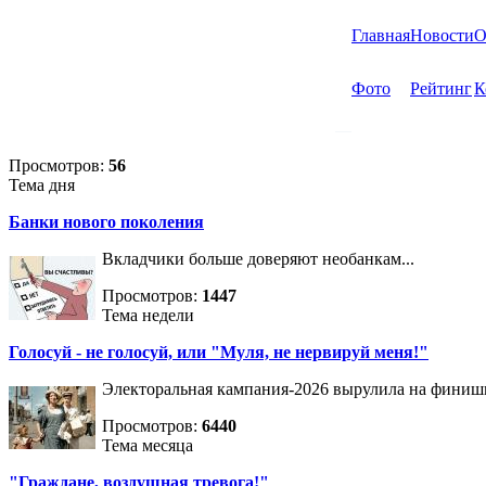
Главная
Новости
О
Фото
Рейтинг
К
Просмотров:
56
Тема дня
Банки нового поколения
Вкладчики больше доверяют необанкам...
Просмотров:
1447
Тема недели
Голосуй - не голосуй, или "Муля, не нервируй меня!"
Электоральная кампания-2026 вырулила на фини
Просмотров:
6440
Тема месяца
"Граждане, воздушная тревога!"