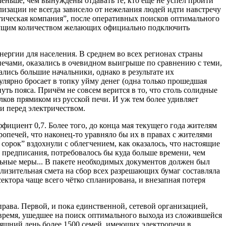
 меньше, чем вынуждены отдавать те, кто еще не успел пройти
изации не всегда зависело от нежелания людей идти навстречу
етическая компания”, после оперативных поисков оптимального
астущим количеством желающих официально подключить
ергии для населения. В среднем во всех регионах страны
печами, оказались в очевидном выигрыше по сравнению с теми,
ались большие начальники, однако в результате их
гулярно бросает в топку уйму денег (одна только прошедшая
уть пояса. Причём не совсем верится в то, что столь солидные
лков прямиком из русской печи. И уж тем более удивляет
ии перед электричеством.
фициент 0,7. Более того, до конца мая текущего года жителям
опечей, что наконец-то уравняло бы их в правах с жителями
орок” вздохнули с облегчением, как оказалось, что настоящие
 предписания, потребовалось бы куда больше времени, чем
льные меры... В пакете необходимых документов должен был
близительная смета на сбор всех разрешающих бумаг составляла
ектора чаще всего чётко спланирована, и внезапная потеря
права. Первой, и пока единственной, сетевой организацией,
(время, ушедшее на поиск оптимального выхода из сложившейся
няшний день более 1500 семей, имеющих электропечи в