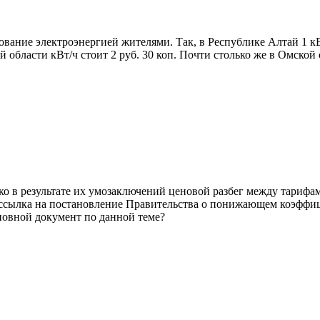
ование электроэнергией жителями. Так, в Республике Алтай 1 кВ
й области кВт/ч стоит 2 руб. 30 коп. Почти столько же в Омской о
о в результате их умозаключений ценовой разбег между тарифами
ссылка на постановление Правительства о понижающем коэффици
новной документ по данной теме?