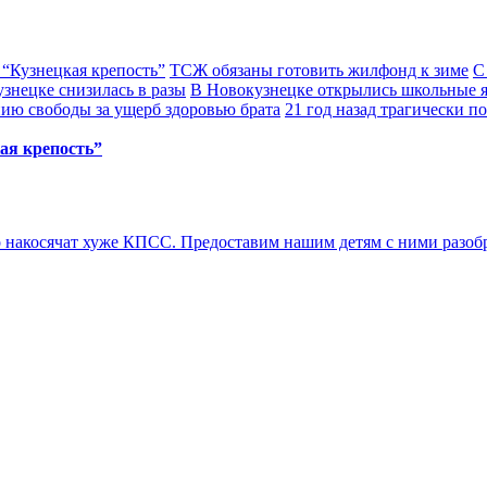
 “Кузнецкая крепость”
ТСЖ обязаны готовить жилфонд к зиме
С
узнецке снизилась в разы
В Новокузнецке открылись школьные 
ию свободы за ущерб здоровью брата
21 год назад трагически 
ая крепость”
 накосячат хуже КПСС. Предоставим нашим детям с ними разобр