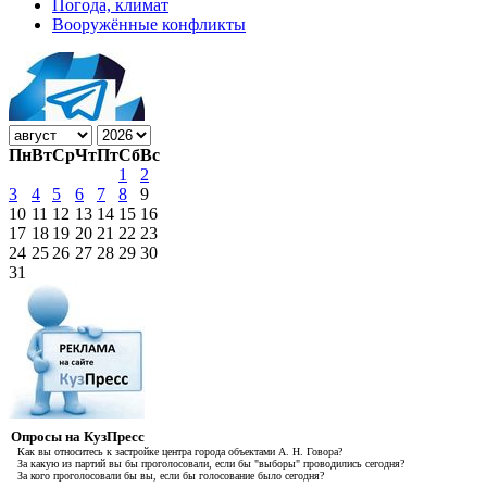
Погода, климат
Вооружённые конфликты
Пн
Вт
Ср
Чт
Пт
Сб
Вс
1
2
3
4
5
6
7
8
9
10
11
12
13
14
15
16
17
18
19
20
21
22
23
24
25
26
27
28
29
30
31
Опросы на КузПресс
Как вы относитесь к застройке центра города объектами А. Н. Говора?
За какую из партий вы бы проголосовали, если бы "выборы" проводились сегодня?
За кого проголосовали бы вы, если бы голосование было сегодня?