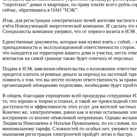
“сиротских” домах и квартирах, по праву платят всего рубль со
сейчас, обратившись в ОАО “НЭК”.
Итак, для регистрации электрических печей жителям частного 
учёта Новокузнецкой энергетической компании. И сделать это н
Специалисты компании уверяют, что от первого визита в НЭК д
Единственные документы, которые вам нужно взять с собой, - 
принадлежности и эксплуатационной ответственности сторон. 
что находится на территории вашего дома и участка, нести отв
контактов на самой границе также будет отвечать её персонал.
Подача в НЭК заявления-обязательства о возложении ответстве
придется платить огромные деньги за переход на льготный тар
помнить о том, что вы несете полную ответственность за прави
организацией обоюдными подписями, необходимо будет пройти
В общем, благодаря упрощению всей процедуры сотрудники НЭК
то, что хорошо в теории и планах, в такой же превосходной ст
доступности и эффективности этих услуг для жителей частны
Конечно же, электропечами, равно как и всеми остальными эле
восприняли со вполне объяснимой неприязнью. Однако желани
Людмила Николаевна и Наталья Прокопьевна, по их словам, по
минимальному тарифу. Сложностей-то особых нет, уверяют все 
нынешняя регистрация электропечей пройдёт легко и быстро.