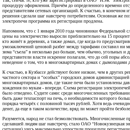
Так, сейчас те, кто уже зарегистрировал в ОАО “НЭК” электроп
процедуру оформления. Причём до определенного времени отсу
представителям сетевых организаций. К счастью, в конечном 
решения сделали шаг навстречу потребителям. Основная же п
электропечи программа их регистрации продлена.
Напомним, что с 1 января 2010 года чиновники Федеральной с
цены на электричество выросли приблизительно на 15 процент
кто живёт в деревнях, а также домах, где когда-то предусматр
умозаключений ценовой разбег между тарифами составил ни мног
зима “съела” в несколько раз больше, чем обычно, угольных и д
представители власти искренне полагали, что до сей поры абс
неведение о том, что в многоквартирных домах с дымоходами да
К счастью, в Кузбассе действуют более низкие, чем в других 
частного сектора и “особых” городских домов администрацией
многоквартирных домов, где такие печи были установлены давн
хождения по мукам - впереди. Схема регистрации электропечей
было отведено. Судите сами: среди многочисленных требовани
быть даже техпаспорт на печь, о необходимости которого больш
порядка четырёх с половиной тысяч рублей. Хотя ведь очевидно
денег, да еще в таком количестве, вряд ли может пройти безбол
Разумеется, народ не стал безмолвствовать. Многочисленные п
сделавшей людям шаг навстречу, стало ОАО “Новокузнецкая эн
ситуации) здесь максимально упростили процедуру регистраци