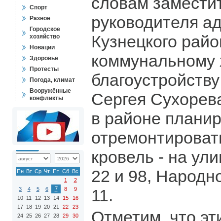
словам замести
Спорт
руководителя а
Разное
Городское
Кузнецкого рай
хозяйство
Новации
коммунальному 
Здоровье
Протесты
благоустройству
Погода, климат
Вооружённые
Сергея Сухорева
конфликты
в районе планир
отремонтироват
кровель - на ули
22 и 98, Народно
Пн
Вт
Ср
Чт
Пт
Сб
Вс
1
2
7
3
4
5
6
8
9
11.
10
11
12
13
14
15
16
17
18
19
20
21
22
23
Отметим, что эт
24
25
26
27
28
29
30