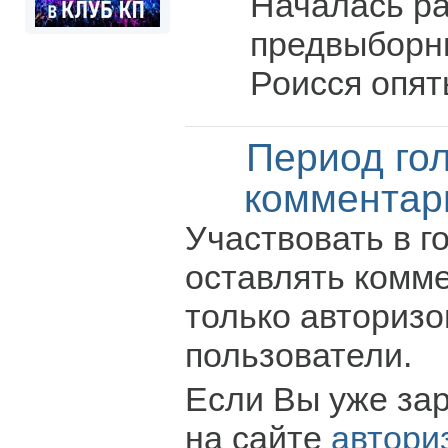
Началась р
предвыборны
Роисся опят
Период го
комментар
Участвовать в г
оставлять комм
только авториз
пользователи.
Если Вы уже за
на сайте
автори