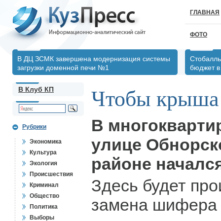
ГЛАВНАЯ
ФОТО
В ДЦ ЗСМК завершена модернизация системы
Стобалль
загрузки доменной печи №1
бюджет в 
В Клуб КП
Чтобы крыша 
В многокварти
Рубрики
улице Обнорск
Экономика
Культура
районе начался
Экология
Происшествия
Здесь будет про
Криминал
Общество
замена шифера 
Политика
Выборы