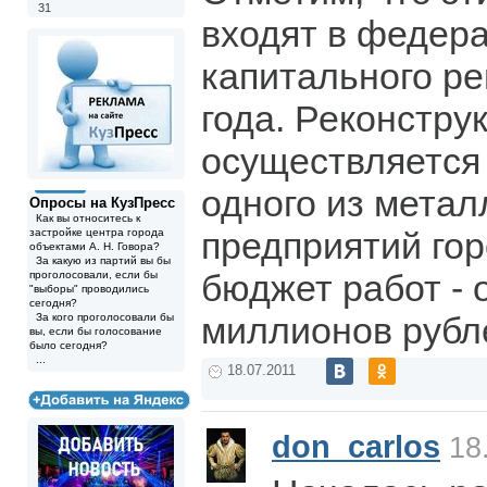
31
входят в федер
капитального р
года. Реконстру
осуществляется
одного из метал
Опросы на КузПресс
Как вы относитесь к
предприятий го
застройке центра города
объектами А. Н. Говора?
За какую из партий вы бы
бюджет работ - 
проголосовали, если бы
"выборы" проводились
сегодня?
миллионов рубл
За кого проголосовали бы
вы, если бы голосование
было сегодня?
...
18.07.2011
don_carlos
18.