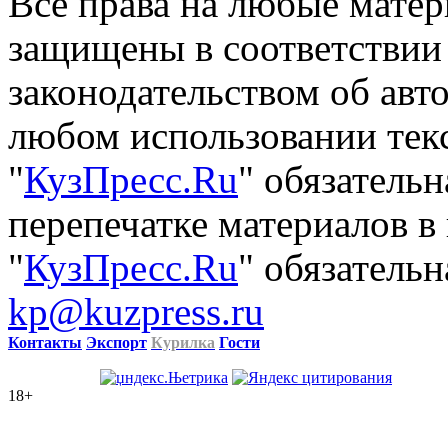
Все права на любые матер
защищены в соответствии
законодательством об авт
любом использовании тек
"
КузПресс.Ru
" обязатель
перепечатке материалов в
"
КузПресс.Ru
" обязательн
kp@kuzpress.ru
Контакты
Экспорт
Курилка
Гости
18+