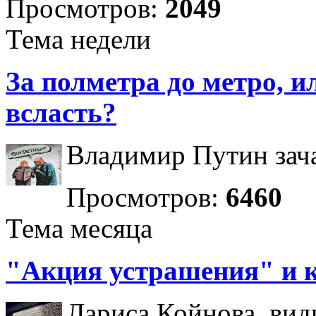
Просмотров:
2049
Тема недели
За полметра до метро, ил
всласть?
Владимир Путин зача
Просмотров:
6460
Тема месяца
"Акция устрашения" и 
Лариса Койнова, вид