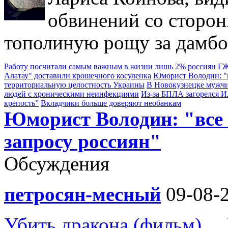
обвинений со сторон
тополиную рощу за дамбо
Работу посчитали самым важным в жизни лишь 2% россиян
ГЖ
Алатау" доставили крошечного косуленка
Юморист Володин: "в
территориальную целостность Украины
В Новокузнецке мужчи
людей с хроническими неинфекциями
Из-за БПЛА загорелся 
крепость”
Вкладчики больше доверяют необанкам
Юморист Володин: "все
запросу россиян"
Обсуждения
петросян-месный
09-08-2
Убить дракона (фильм) ...