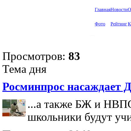
Главная
Новости
О
Фото
Рейтинг
К
Просмотров:
83
Тема дня
Росминпрос насаждает Д
...а также БЖ и НВП
школьники будут учи