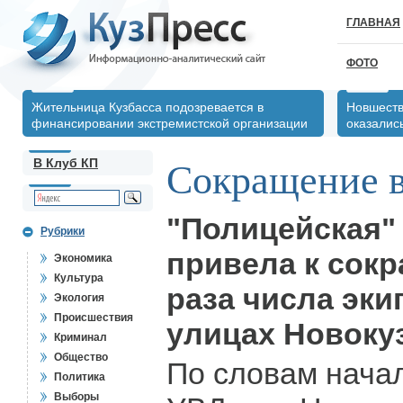
ГЛАВНАЯ
ФОТО
Жительница Кузбасса подозревается в
Новшеств
финансировании экстремистской организации
оказалис
В Клуб КП
Сокращение в
"Полицейская"
Рубрики
привела к сок
Экономика
Культура
раза числа эки
Экология
Происшествия
улицах Новоку
Криминал
Общество
По словам нача
Политика
Выборы