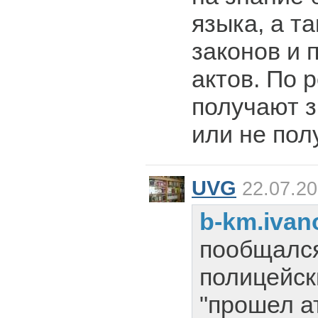
языка, а т
законов и 
актов. По 
получают з
или не пол
UVG
22.07.20
b-km.ivan
пообщался
полицейск
"прошел а