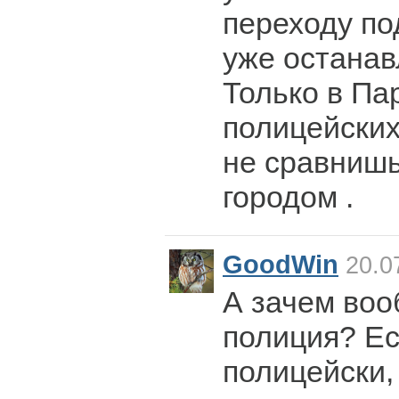
переходу п
уже останав
Только в Па
полицейских
не сравниш
городом .
GoodWin
20.0
А зачем во
полиция? Ес
полицейски,