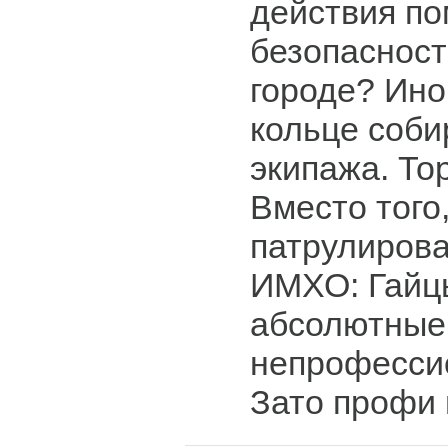
действия по
безопасност
городе? Ино
кольце соби
экипажа. То
Вместо того
патрулирова
ИМХО: Гайцы
абсолютные
непрофесси
Зато профи 