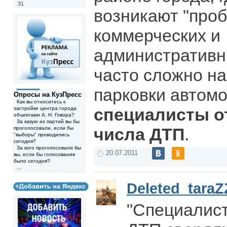
31
возникают "пробк
коммерческих и
административн
часто сложно на
парковки автомо
Опросы на КузПресс
Как вы относитесь к
специалисты о
застройке центра города
объектами А. Н. Говора?
За какую из партий вы бы
числа ДТП
.
проголосовали, если бы
"выборы" проводились
сегодня?
За кого проголосовали бы
20.07.2011
вы, если бы голосование
было сегодня?
...
Deleted_taraZ
"Специалист