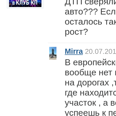
ДТП сверяли
авто??? Ес
осталось та
рост?
Mirra
20.07.201
В европейск
вообще нет 
на дорогах ,
где находит
участок , а 
успеешь к 