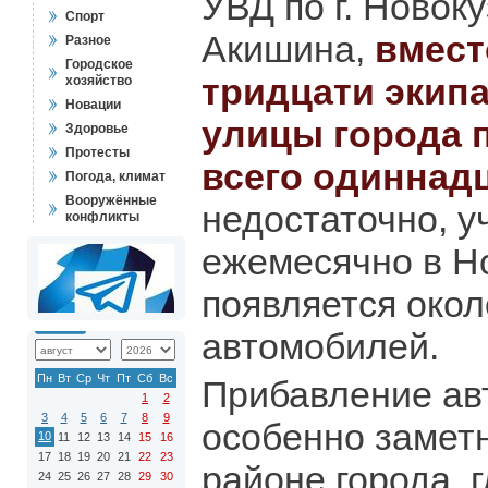
УВД по г. Новок
Спорт
Акишина,
вмест
Разное
Городское
тридцати экип
хозяйство
Новации
улицы города 
Здоровье
Протесты
всего одиннад
Погода, климат
Вооружённые
недостаточно, у
конфликты
ежемесячно в Н
появляется окол
автомобилей.
Пн
Вт
Ср
Чт
Пт
Сб
Вс
Прибавление ав
1
2
3
4
5
6
7
8
9
особенно замет
10
11
12
13
14
15
16
17
18
19
20
21
22
23
районе города, 
24
25
26
27
28
29
30