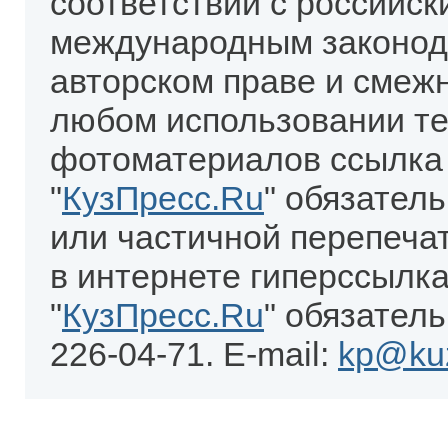
соответствии с российск
международным законод
авторском праве и смеж
любом использовании те
фотоматериалов ссылка
"
КузПресс.Ru
" обязател
или частичной перепеча
в интернете гиперссылка
"
КузПресс.Ru
" обязатель
226-04-71. E-mail:
kp@kuz