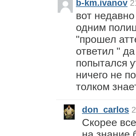
b-km.ivanov
21
вот недавно
одним полиц
"прошел атт
ответил " да
попытался у
ничего не п
толком знае
don_carlos
2
Скорее все
на знание 