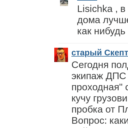
Lisichka , 
дома лучше
как нибудь
старый Скеп
Сегодня пол
экипаж ДПС 
проходная" 
кучу грузови
пробка от П
Вопрос: как