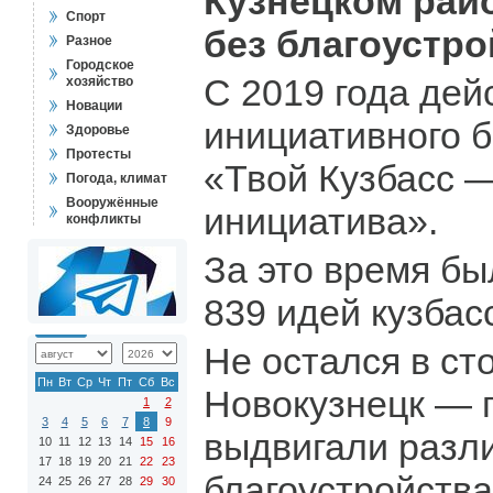
Кузнецком райо
Спорт
без благоустро
Разное
Городское
С 2019 года дей
хозяйство
Новации
инициативного 
Здоровье
Протесты
«Твой Кузбасс 
Погода, климат
Вооружённые
инициатива».
конфликты
За это время б
839 идей кузбас
Не остался в ст
Пн
Вт
Ср
Чт
Пт
Сб
Вс
Новокузнецк — 
1
2
3
4
5
6
7
8
9
выдвигали разл
10
11
12
13
14
15
16
17
18
19
20
21
22
23
благоустройства
24
25
26
27
28
29
30