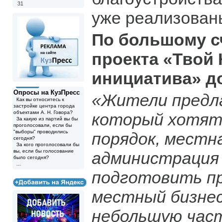
31
уже реализован
По большому с
проекта «Твой 
инициатива» д
Опросы на КузПресс
«Жители предл
Как вы относитесь к
застройке центра города
объектами А. Н. Говора?
который хотят
За какую из партий вы бы
проголосовали, если бы
"выборы" проводились
порядок, местн
сегодня?
За кого проголосовали бы
вы, если бы голосование
администрация
было сегодня?
...
подготовить пр
местный бизне
небольшую част