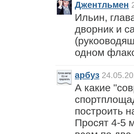
Джентльмен
2
Ильин, глава
дворник и с
(рукооводящ
одном флак
арбуз
24.05.20
А какие "со
спортплоща
построить н
Просят 4-5 