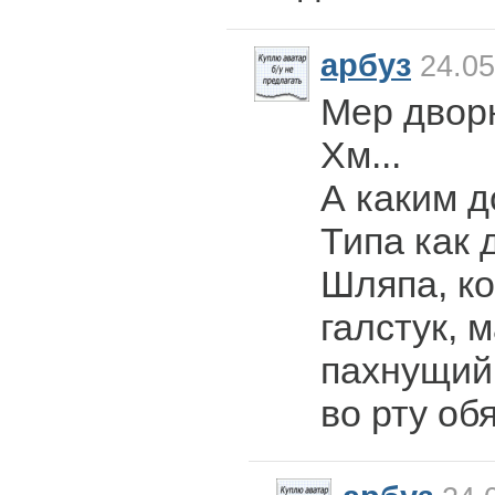
арбуз
24.05
Мер дворн
Хм...
А каким 
Типа как
Шляпа, ко
галстук, 
пахнущий
во рту об