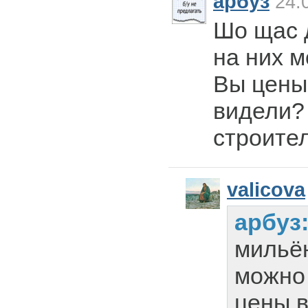
арбуз
24.0
Шо щас 
на них 
Вы цены
видели?
строите
valicova
арбуз
мильё
можно
цены в