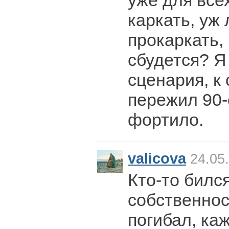
уже для всех
каркать, уж
прокаркать,
сбудется? Я
сценария, к
пережил 90-
фортило.
valicova
24.05.
Кто-то бился
собственност
погибал, ка