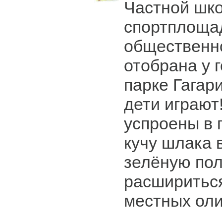
Частной шк
спортплощад
общественно
отобрана у 
парке Гагар
дети играют
успроены в 
кучу шлака 
зелёную пол
расшириться
местных оли