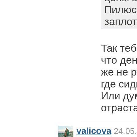
Пилюс
заплот
Так теб
что ден
же не р
где си
Или ду
отраст
valicova
24.05.