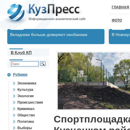
ГЛАВНАЯ
ФОТО
Вкладчики больше доверяют необанкам
В Новоку
В Клуб КП
Рубрики
Экономика
Культура
Экология
Происшествия
Криминал
Общество
Спортплощадка
Политика
Выборы