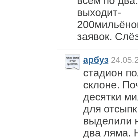
всем по два.
выходит-
200мильёнов
заявок. Слёз
арбуз
24.05.
стадион по
склоне. По
десятки ми
для отсыпк
выделили н
два ляма. 