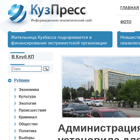
ГЛАВНАЯ
ФОТО
Жительница Кузбасса подозревается в
Новшеств
финансировании экстремистской организации
оказалис
В Клуб КП
Рубрики
Экономика
Культура
Экология
Происшествия
Криминал
Общество
Администрация
Политика
Выборы