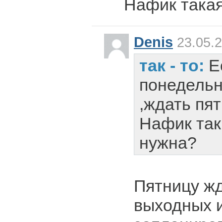
Нафик такая
Denis
23.05.2
так - то:
Е
понедельн
,ждать пят
Нафик так
нужна?
Пятницу жд
выходных 