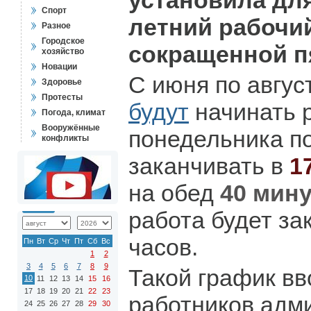
установила дл
Спорт
летний рабочий
Разное
Городское
сокращенной п
хозяйство
Новации
С июня по авгу
Здоровье
Протесты
будут
начинать 
Погода, климат
Вооружённые
понедельника по
конфликты
заканчивать в
1
на обед
40 мин
работа будет за
часов.
Пн
Вт
Ср
Чт
Пт
Сб
Вс
1
2
3
4
5
6
7
8
9
Такой график вв
10
11
12
13
14
15
16
17
18
19
20
21
22
23
работников адм
24
25
26
27
28
29
30