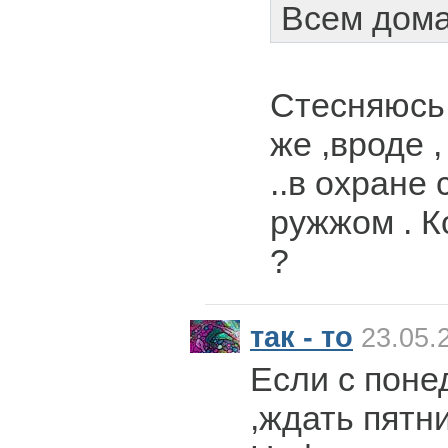
Всем дома
Стесняюсь 
же ,вроде ,
..в охране 
ружжом . К
?
так - то
23.05.
Если с поне
,ждать пятн