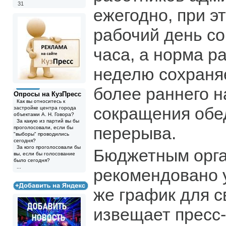
31
ежегодно, при э
рабочий день со
часа, а норма р
неделю сохраняе
более раннего н
Опросы на КузПресс
Как вы относитесь к
сокращения обе
застройке центра города
объектами А. Н. Говора?
За какую из партий вы бы
перерыва.
проголосовали, если бы
"выборы" проводились
сегодня?
За кого проголосовали бы
Бюджетным орга
вы, если бы голосование
было сегодня?
...
рекомендовано 
же график для с
извещает пресс