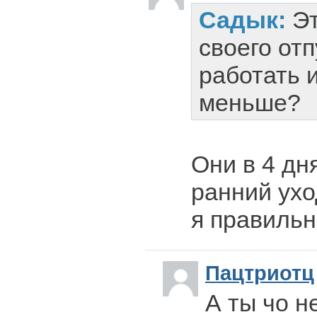
Садык:
Эт
своего отп
работать 
меньше?
Они в 4 дн
ранний ухо
я правильн
Пацтриотц
А ты чо н