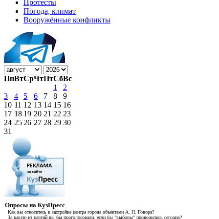
Протесты
Погода, климат
Вооружённые конфликты
Пн
Вт
Ср
Чт
Пт
Сб
Вс
1
2
3
4
5
6
7
8
9
10
11
12
13
14
15
16
17
18
19
20
21
22
23
24
25
26
27
28
29
30
31
Опросы на КузПресс
Как вы относитесь к застройке центра города объектами А. Н. Говора?
За какую из партий вы бы проголосовали, если бы "выборы" проводились сегодня?