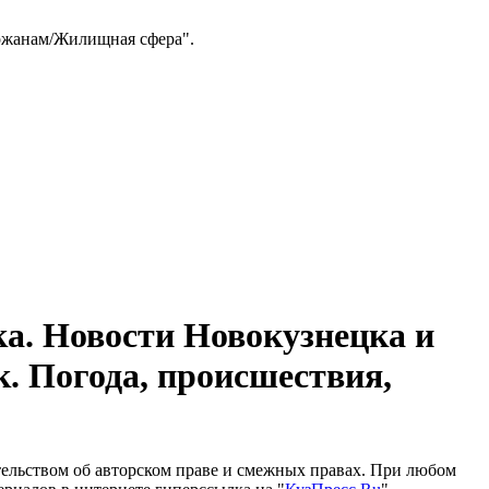
ожанам/Жилищная сфера".
а. Новости Новокузнецка и
к. Погода, происшествия,
тельством об авторском праве и смежных правах. При любом