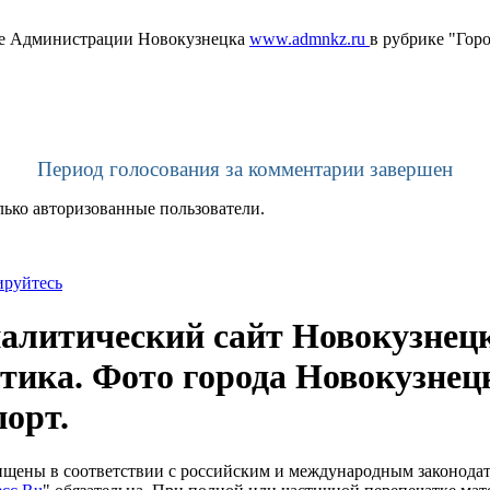
те Администрации Новокузнецка
www.admnkz.ru
в рубрике "Гор
Период голосования за комментарии завершен
лько авторизованные пользователи.
ируйтесь
литический сайт Новокузнецк
тика. Фото города Новокузнец
порт.
щищены в соответствии с российским и международным законода