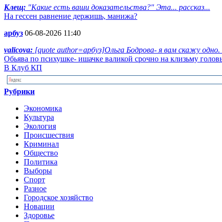
Клещ:
"Какие есть ваши доказательства?" Эта... рассказ...
На гессен равнение держишь, манижа?
арбуз
06-08-2026 11:40
valicova:
[quote author=арбуз]Ольга Бодрова- я вам скажу одно.
Обьява по психушке- ишачке валикой срочно на клизьму голов
В Клуб КП
Рубрики
Экономика
Культура
Экология
Происшествия
Криминал
Общество
Политика
Выборы
Спорт
Разное
Городское хозяйство
Новации
Здоровье