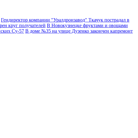
Гендиректор компании "Уралдронзавод" Ткачук пострадал в
рен круг получателей
В Новокузнецке фруктами и овощами
йских Су-57
В доме №35 на улице Дузенко закончен капремонт