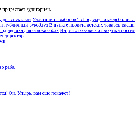
 прирастает аудиторией.
 два спектакля
Участники "выборов" в Госдуму "отжеребились"
ван публичный рукоблуд
В пункте проката детских товаров расши
подрядчика для отлова собак
Индия отказалась от закупки росси
гендиректора
ями
о раба..
тся! Он, Упырь, вам еще покажет!