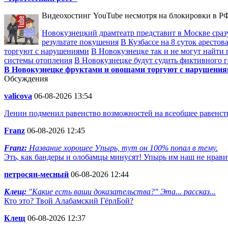
Видеохостинг YouTube несмотря на блокировки в РФ
Новокузнецкий драмтеатр представит в Москве сразу
результате покушения
В Кузбассе на 8 суток аресто
торгуют с нарушениями
В Новокузнецке так и не могут найти 
системы отопления
В Новокузнецке будут судить фиктивного 
В Новокузнецке фруктами и овощами торгуют с нарушени
Обсуждения
valicova
06-08-2026 13:54
Ленин подменил равенство возможностей на всеобщее равенств
Franz
06-08-2026 12:45
Franz:
Название хорошее Упырь, тут он 100% попал в тему.
Эть, как бандеры и олобамцы минусят! Упырь им наш не нрави
петросян-месный
06-08-2026 12:44
Клещ:
"Какие есть ваши доказательства?" Эта... рассказ...
Кто это? Твой Алабамский ГёрлБой?
Клещ
06-08-2026 12:37