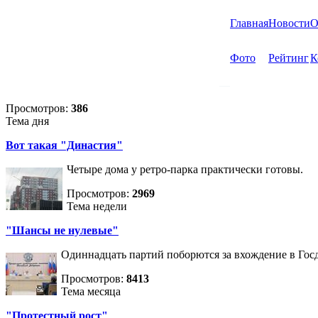
Главная
Новости
О
Фото
Рейтинг
К
Просмотров:
386
Тема дня
Вот такая "Династия"
Четыре дома у ретро-парка практически готовы.
Просмотров:
2969
Тема недели
"Шансы не нулевые"
Одиннадцать партий поборются за вхождение в Госд
Просмотров:
8413
Тема месяца
"Протестный рост"