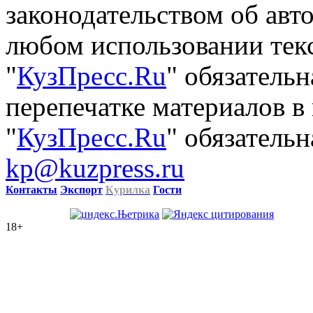
законодательством об авт
любом использовании тек
"
КузПресс.Ru
" обязатель
перепечатке материалов в
"
КузПресс.Ru
" обязательн
kp@kuzpress.ru
Контакты
Экспорт
Курилка
Гости
18+