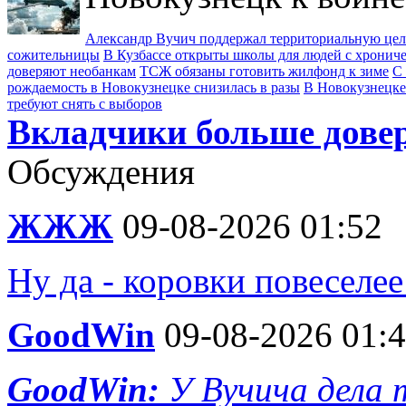
Александр Вучич поддержал территориальную це
сожительницы
В Кузбассе открыты школы для людей с хрони
доверяют необанкам
ТСЖ обязаны готовить жилфонд к зиме
С 
рождаемость в Новокузнецке снизилась в разы
В Новокузнецке
требуют снять с выборов
Вкладчики больше дове
Обсуждения
ЖЖЖ
09-08-2026 01:52
Ну да - коровки повеселее
GoodWin
09-08-2026 01:
GoodWin:
У Вучича дела 