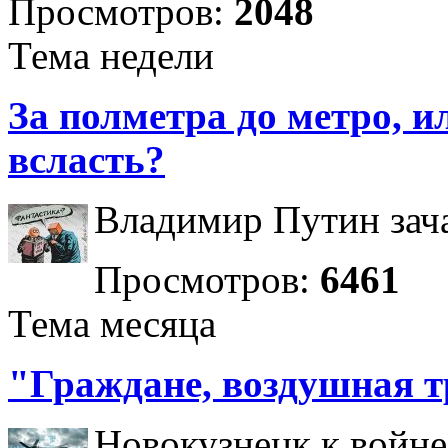
Просмотров:
2048
Тема недели
За полметра до метро, ил
всласть?
Владимир Путин зача
Просмотров:
6461
Тема месяца
"Граждане, воздушная т
Новокузнецк к войне 