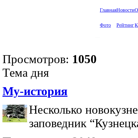
Главная
Новости
О
Фото
Рейтинг
К
Просмотров:
1050
Тема дня
Му-история
Несколько новокузне
заповедник “Кузнецк