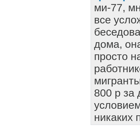
ми-77, м
все усло
беседова
дома, она
просто 
работник
мигранты
800 р за 
условием
никаких 