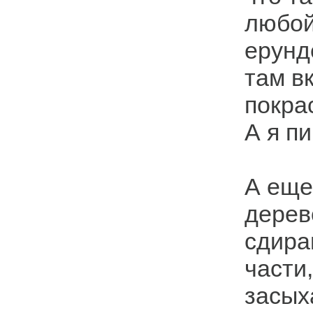
любой
ерунд
там в
покра
А я пи
А еще
дерев
сдира
части
засых