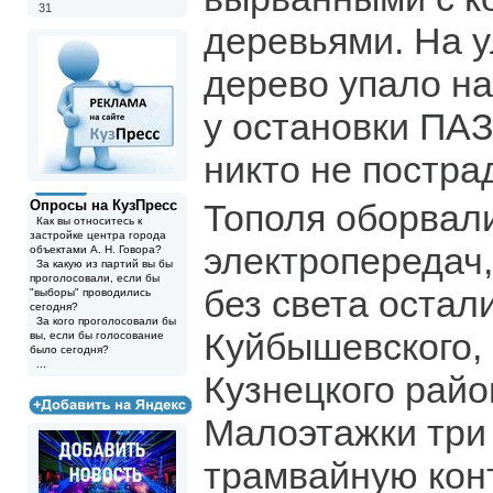
31
деревьями. На 
дерево упало н
у остановки ПАЗ
никто не постра
Опросы на КузПресс
Тополя оборвал
Как вы относитесь к
застройке центра города
электропередач,
объектами А. Н. Говора?
За какую из партий вы бы
проголосовали, если бы
без света остал
"выборы" проводились
сегодня?
За кого проголосовали бы
Куйбышевского,
вы, если бы голосование
было сегодня?
...
Кузнецкого райо
Малоэтажки три 
трамвайную конт