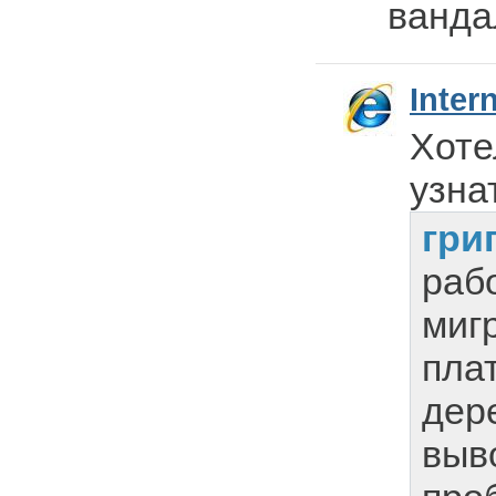
ванда
Inter
Хоте
узна
гри
раб
миг
плат
дер
выво