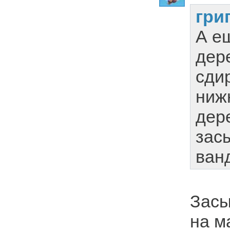
гри
А ещ
дер
сди
ниж
дер
зас
ван
Засы
на м