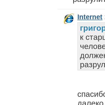
Internet
григо
к стар
челове
должен
разрул
спасибо
далеко