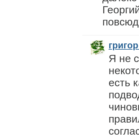
Георгий
повсюд
григо
Я не 
некот
есть 
подво
чинов
прави
согла