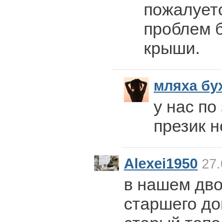
пожалуетс
проблем 
крыши.
мляха бу
у нас по
презик н
Alexei1950
27.
в нашем дво
старшего до