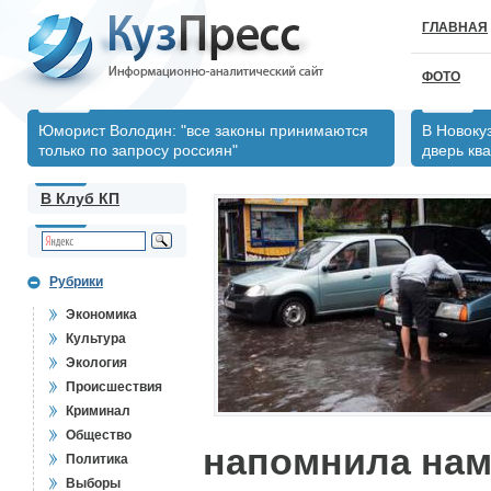
ГЛАВНАЯ
ФОТО
Юморист Володин: "все законы принимаются
В Новоку
только по запросу россиян"
дверь кв
В Клуб КП
Рубрики
Экономика
Культура
Экология
Происшествия
Криминал
Общество
напомнила нам,
Политика
Выборы