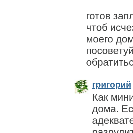
готов зап
чтоб исче
моего дом
посоветуй
обратить
григорий
Как мин
дома. Е
адеквате
разрулит