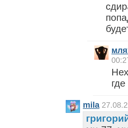
сдир
попа
буде
мля
00:2
Нех
где
mila
27.08.2
григори