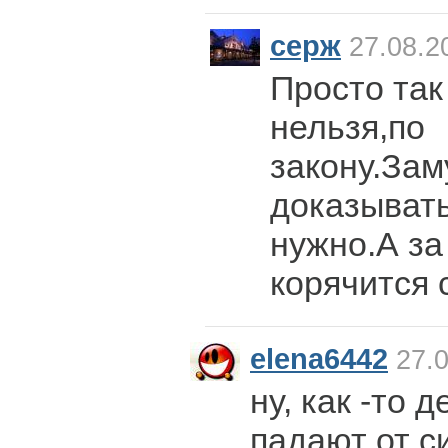
серж
27.08.2
Просто так
нельзя,по
закону.За
доказывать
нужно.А за
корячится 
elena6442
27.0
ну, как -то 
падают от с