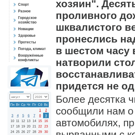
хозяин". Десят
Спорт
Разное
проливного до
Городское
хозяйство
шквалистого ве
Новации
пронеслись на
Здоровье
Протесты
в шестом часу 
Погода, климат
Вооружённые
натворили стол
конфликты
восстанавлива
придется не од
Более десятка ч
Пн
Вт
Ср
Чт
Пт
Сб
Вс
сообщили нам о
1
2
3
4
5
6
7
8
9
автомобилях, п
10
11
12
13
14
15
16
17
18
19
20
21
22
23
вырванными с к
24
25
26
27
28
29
30