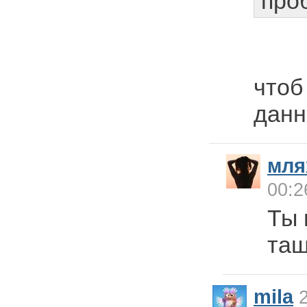
про
чтоб
данн
мля
00:2
Ты 
тащ
mila
2