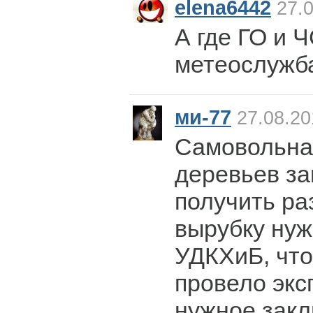
elena6442
27.0
А где ГО и Ч
метеослужб
ми-77
27.08.20
Самовольна
деревьев за
получить ра
вырубку нуж
УДКХиБ, что
провело экс
нужное закл