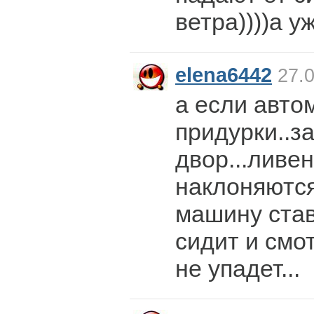
ветра))))а уж
elena6442
27.0
а если авто
придурки..з
двор...ливе
наклоняются
машину став
сидит и смот
не упадет...