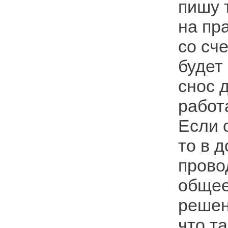
пишу 
на пр
со сч
будет
снос 
работа
Если 
то в 
прово
общее
решен
что та