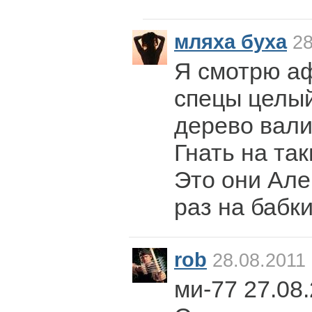
мляха буха
28
Я смотрю а
спецы целый
дерево вали
Гнать на та
Это они Але
раз на бабк
rob
28.08.2011 
ми-77 27.08.