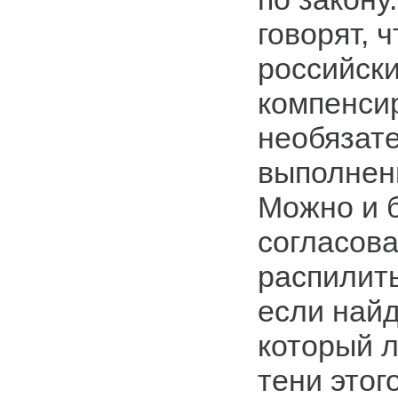
говорят, 
российски
компенси
необязат
выполнен
Можно и б
согласова
распилить
если найд
который 
тени этог