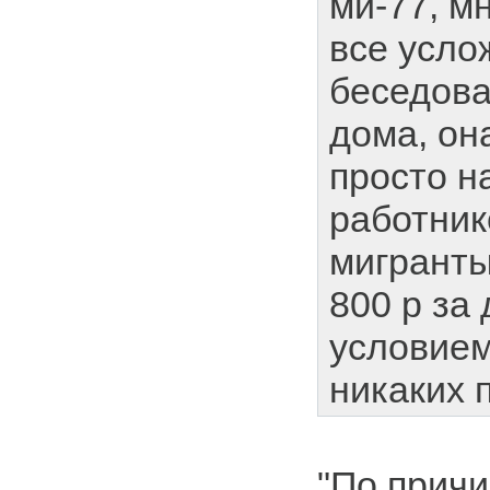
ми-77, м
все усло
беседова
дома, она
просто 
работник
мигранты
800 р за 
условием
никаких 
"По прич