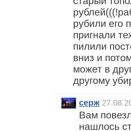
старый топо
рублей(((!ра
рубили его п
пригнали те
пилили пост
вниз и пото
может в дру
другому уби
серж
27.08.2
Вам повезл
нашлось ст