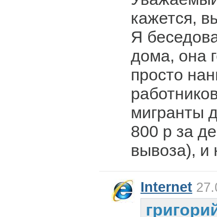
кажется, в
Я беседов
дома, она г
просто на
работников
мигранты д
800 р за д
вывоза), и
Internet
27.
григори