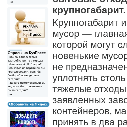
31
крупногабарит.
Крупногабарит 
мусор — главная
которой могут с
новенькие мусор
Опросы на КузПресс
Как вы относитесь к
застройке центра города
не предназначен
объектами А. Н. Говора?
За какую из партий вы бы
проголосовали, если бы
уплотнять столь
"выборы" проводились
сегодня?
За кого проголосовали бы
тяжелые отходы.
вы, если бы голосование
было сегодня?
...
заявленных зав
контейнеров, м
принять в два р