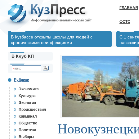
ГЛАВНАЯ
ФОТО
В Кузбассе открыты школы для людей с
С 1 сент
хроническими неинфекциями
пассажир
В Клуб КП
Рубрики
Экономика
Культура
Экология
Происшествия
Криминал
Общество
Новокузнецк
Политика
Выборы