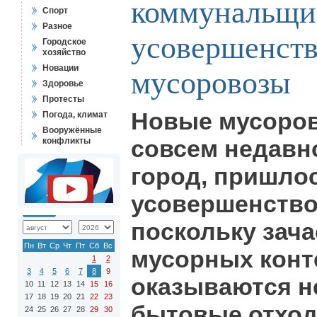
коммунальщи
Спорт
Разное
усовершенств
Городское
хозяйство
Новации
мусоровозы
Здоровье
Протесты
Новые мусоров
Погода, климат
Вооружённые
совсем недавн
конфликты
город, пришло
усовершенств
поскольку зача
Пн
Вт
Ср
Чт
Пт
Сб
Вс
мусорных конт
1
2
3
4
5
6
7
8
9
оказываются н
10
11
12
13
14
15
16
17
18
19
20
21
22
23
бытовые отход
24
25
26
27
28
29
30