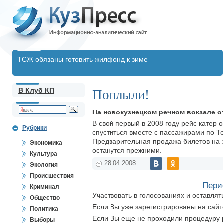
ТСЖ обязаны готовить жилфонд к зиме
В Клуб КП
Поплыли!
На новокузнецком речном вокзале о
В свой первый в 2008 году рейс катер о
Рубрики
спуститься вместе с пассажирами по То
Предварительная продажа билетов на э
Экономика
останутся прежними.
Культура
28.04.2008
Экология
Происшествия
Пери
Криминал
Участвовать в голосованиях и оставля
Общество
Если Вы уже зарегистрированы на сай
Политика
Если Вы еще не проходили процедуру 
Выборы