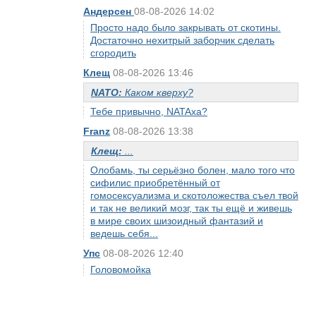
Андерсен
08-08-2026 14:02
Просто надо было закрывать от скотины.
Достаточно нехитрый заборчик сделать
сгородить
Клещ
08-08-2026 13:46
NATO:
Каком кверху?
Тебе привычно, NATAха?
Franz
08-08-2026 13:38
Клещ:
...
Олобамь, ты серьёзно болен, мало того что
сифилис приобретённый от
гомосексуализма и скотоложества съел твой
и так не великий мозг, так ты ещё и живешь
в мире своих шизоидный фантазий и
ведешь себя...
Упс
08-08-2026 12:40
Головомойка