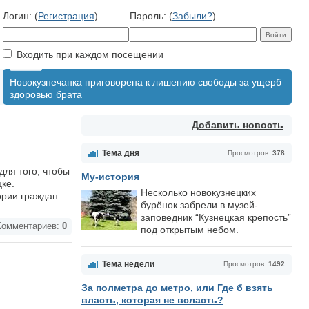
Логин: (
Регистрация
)
Пароль: (
Забыли?
)
Входить при каждом посещении
Новокузнечанка приговорена к лишению свободы за ущерб
здоровью брата
Добавить новость
Тема дня
Просмотров:
378
для того, чтобы
Му-история
ке.
Несколько новокузнецких
ории граждан
бурёнок забрели в музей-
заповедник “Кузнецкая крепость”
омментариев:
0
под открытым небом.
Тема недели
Просмотров:
1492
За полметра до метро, или Где б взять
власть, которая не всласть?