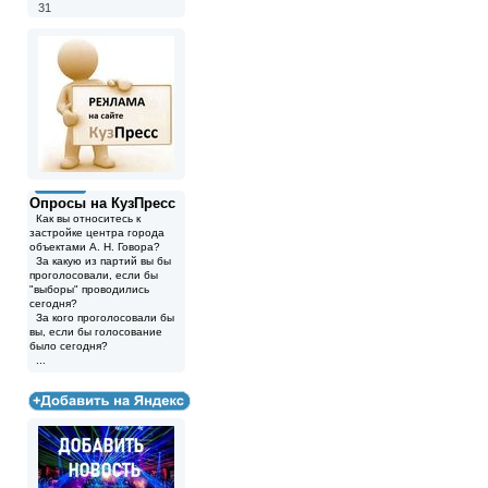
31
Опросы на КузПресс
Как вы относитесь к
застройке центра города
объектами А. Н. Говора?
За какую из партий вы бы
проголосовали, если бы
"выборы" проводились
сегодня?
За кого проголосовали бы
вы, если бы голосование
было сегодня?
...