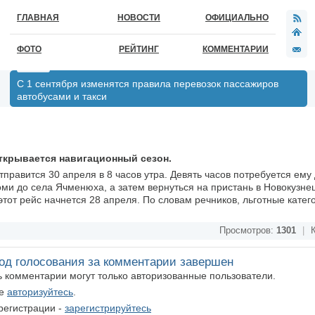
ГЛАВНАЯ
НОВОСТИ
ОФИЦИАЛЬНО
ФОТО
РЕЙТИНГ
КОММЕНТАРИИ
С 1 сентября изменятся правила перевозок пассажиров
автобусами и такси
ткрывается навигационный сезон.
тправится 30 апреля в 8 часов утра. Девять часов потребуется ему 
ми до села Ячменюха, а затем вернуться на пристань в Новокузнец
тот рейс начнется 28 апреля. По словам речников, льготные катег
Просмотров:
1301
|
К
од голосования за комментарии завершен
ть комментарии могут только авторизованные пользователи.
те
авторизуйтесь
.
регистрации -
зарегистрируйтесь