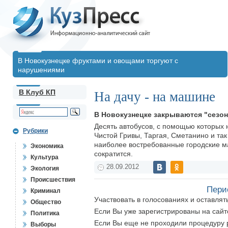
В Новокузнецке фруктами и овощами торгуют с
нарушениями
В Клуб КП
На дачу - на машине
В Новокузнецке закрываются "сезо
Десять автобусов, с помощью которых 
Рубрики
Чистой Гривы, Таргая, Сметанино и так
наиболее востребованные городские мар
Экономика
сократится.
Культура
28.09.2012
Экология
Происшествия
Пери
Криминал
Участвовать в голосованиях и оставля
Общество
Если Вы уже зарегистрированы на сай
Политика
Если Вы еще не проходили процедуру 
Выборы