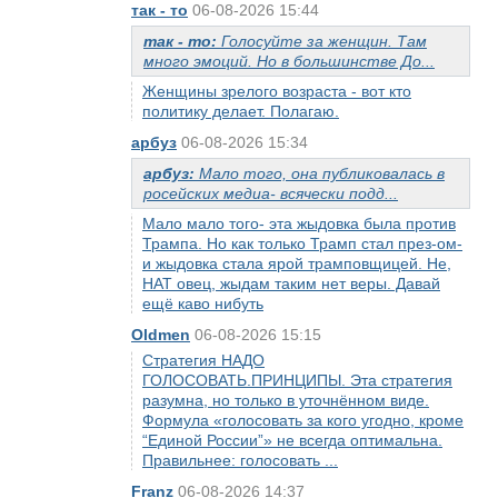
так - то
06-08-2026 15:44
так - то:
Голосуйте за женщин. Там
много эмоций. Но в большинстве До...
Женщины зрелого возраста - вот кто
политику делает. Полагаю.
арбуз
06-08-2026 15:34
арбуз:
Мало того, она публиковалась в
росейских медиа- всячески подд...
Мало мало того- эта жыдовка была против
Трампа. Но как только Трамп стал през-ом-
и жыдовка стала ярой трамповщицей. Не,
НАТ овец, жыдам таким нет веры. Давай
ещё каво нибуть
Oldmen
06-08-2026 15:15
Стратегия НАДО
ГОЛОСОВАТЬ.ПРИНЦИПЫ. Эта стратегия
разумна, но только в уточнённом виде.
Формула «голосовать за кого угодно, кроме
“Единой России”» не всегда оптимальна.
Правильнее: голосовать ...
Franz
06-08-2026 14:37