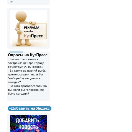
31
Опросы на КузПресс
Как вы относитесь к
застройке центра города
объектами А. Н. Говора?
За какую из партий вы бы
проголосовали, если бы
"выборы" проводились
сегодня?
За кого проголосовали бы
вы, если бы голосование
было сегодня?
...