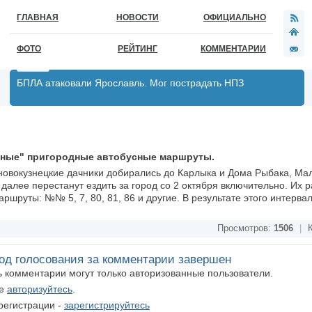
ГЛАВНАЯ
НОВОСТИ
ОФИЦИАЛЬНО
ФОТО
РЕЙТИНГ
КОММЕНТАРИИ
БПЛА атаковали Ярославль. Мог пострадать НПЗ
нные" пригородные автобусные маршруты.
новокузнецкие дачники добирались до Карлыка и Дома Рыбака, Ма
 далее перестанут ездить за город со 2 октября включительно. Их 
шруты: №№ 5, 7, 80, 81, 86 и другие. В результате этого интерва
Просмотров:
1506
|
К
од голосования за комментарии завершен
ть комментарии могут только авторизованные пользователи.
те
авторизуйтесь
.
регистрации -
зарегистрируйтесь