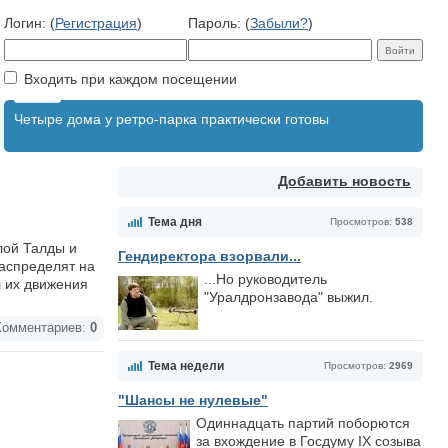
Логин: (
Регистрация
)
Пароль: (
Забыли?
)
Входить при каждом посещении
Четыре дома у ретро-парка практически готовы
Добавить новость
Тема дня
Просмотров:
538
лой Талды и
Гендиректора взорвали...
распределят на
...Но руководитель
л их движения
"Уралдронзавода" выжил.
омментариев:
0
Тема недели
Просмотров:
2969
"Шансы не нулевые"
Одиннадцать партий поборются
за вхождение в Госдуму IX созыва