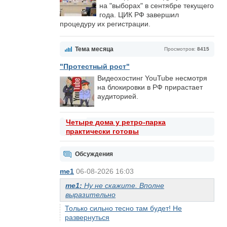
на "выборах" в сентябре текущего
года. ЦИК РФ завершил
процедуру их регистрации.
Тема месяца
Просмотров:
8415
"Протестный рост"
Видеохостинг YouTube несмотря
на блокировки в РФ прирастает
аудиторией.
Четыре дома у ретро-парка
практически готовы
Обсуждения
me1
06-08-2026 16:03
me1:
Ну не скажите. Вполне
выразительно
Только сильно тесно там будет! Не
развернуться