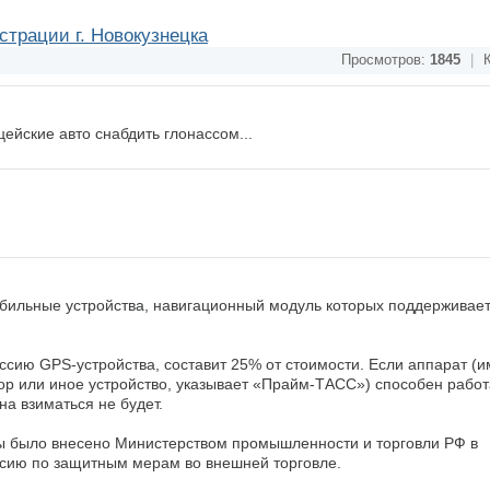
трации г. Новокузнецка
Просмотров:
1845
|
К
ейские авто снабдить глонассом...
бильные устройства, навигационный модуль которых поддерживает
ссию GPS-устройства, составит 25% от стоимости. Если аппарат (и
р или иное устройство, указывает «Прайм-ТАСС») способен работ
а взиматься не будет.
 было внесено Министерством промышленности и торговли РФ в
сию по защитным мерам во внешней торговле.