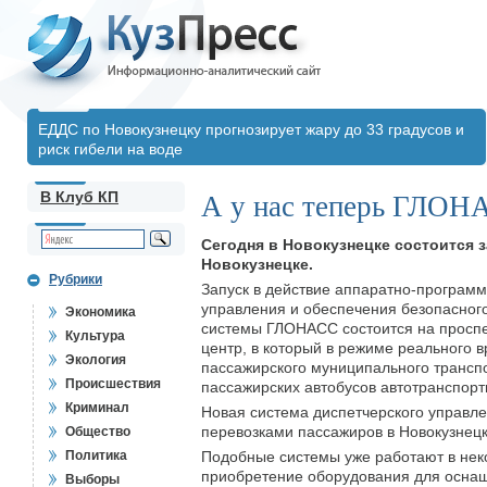
ЕДДС по Новокузнецку прогнозирует жару до 33 градусов и
риск гибели на воде
В Клуб КП
А у нас теперь ГЛОН
Сегодня в Новокузнецке состоится 
Новокузнецке.
Рубрики
Запуск в действие аппаратно-програм
управления и обеспечения безопасног
Экономика
системы ГЛОНАСС состоится на проспе
Культура
центр, в который в режиме реального 
Экология
пассажирского муниципального трансп
Происшествия
пассажирских автобусов автотранспорт
Криминал
Новая система диспетчерского управл
перевозками пассажиров в Новокузнецк
Общество
Политика
Подобные системы уже работают в неко
приобретение оборудования для осн
Выборы