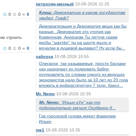
петросян-месный
10-08-2026 11:25
Клещ:
Демократию в каком государстве
0
0
=
0
увидел, Граф?
Демократизация и Демократия вещи как бы
разные...Демократия это утопия как
Коммунизм, Анорхизм Ты летуче скажи
ию строить
якобы "шахтёр" ты на шахте мыло и
мочалки в душевой выдавал? Ну если бы...
0
0
=
0
valicova
10-08-2026 10:55
Олигархи, так называемые, просто баскаки
хан назначает их подержать бабло,
поуправлять по словам одного из ведущих
экономистов надо было за 10 лет до 20 года
вложить в инфраструктуру 7 трлн. баксо...
Mr. Nemo
10-08-2026 10:39
Mr. Nemo:
"Ильин кУн" как-то
подозрительно звучит Особенно д...
Где городской голова имеет фамилию
Ильин
me1
10-08-2026 10:35