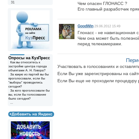
31
Чем опасен ГЛОНАСС ?
Его главный разработчик пря
GoodWin
29.06.2012 15:49
Глонасс - не навигационная с
Чем она может быть полезной
перед телекамерами.
Опросы на КузПресс
Пери
Как вы относитесь к
Участвовать в голосованиях и оставля
застройке центра города
объектами А. Н. Говора?
Если Вы уже зарегистрированы на сай
За какую из партий вы бы
проголосовали, если бы
Если Вы еще не проходили процедуру 
"выборы" проводились
сегодня?
За кого проголосовали бы
вы, если бы голосование
было сегодня?
...