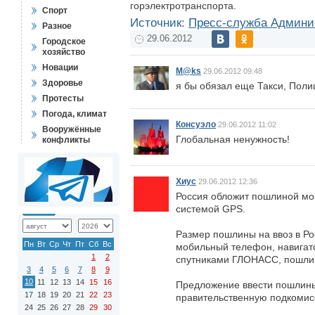
горэлектротранспорта.
Спорт
Источник:
Пресс-служба Админис
Разное
29.06.2012
Городское
хозяйство
Новации
M@ks
29.06.2012 09:48
Здоровье
я бы обязал еще Такси, Полиц
Протесты
Погода, климат
Консуэло
29.06.2012 11:02
Вооружённые
Глобальная ненужность!
конфликты
Хиус
29.06.2012 12:36
Россия обложит пошлиной мо
системой GPS.
Размер пошлины на ввоз в Ро
Пн
Вт
Ср
Чт
Пт
Сб
Вс
мобильный телефон, навигато
1
2
спутниками ГЛОНАСС, пошлин
3
4
5
6
7
8
9
10
11
12
13
14
15
16
Предложение ввести пошлины
17
18
19
20
21
22
23
правительственную подкомис
24
25
26
27
28
29
30