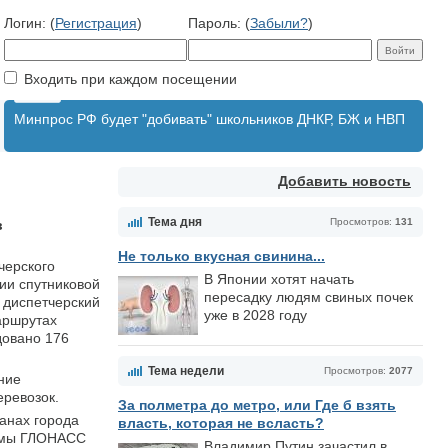
Логин: (
Регистрация
)
Пароль: (
Забыли?
)
Входить при каждом посещении
Минпрос РФ будет "добивать" школьников ДНКР, БЖ и НВП
Добавить новость
Тема дня
Просмотров:
131
в
Не только вкусная свинина...
черского
В Японии хотят начать
ии спутниковой
пересадку людям свиных почек
 диспетчерский
уже в 2028 году
аршрутах
довано 176
Тема недели
Просмотров:
2077
ние
еревозок.
За полметра до метро, или Где б взять
анах города
власть, которая не всласть?
темы ГЛОНАСС
Владимир Путин зачастил в