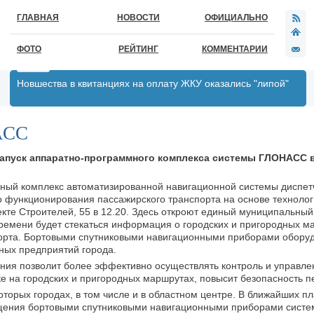
ГЛАВНАЯ
НОВОСТИ
ОФИЦИАЛЬНО
ФОТО
РЕЙТИНГ
КОММЕНТАРИИ
Новшества в квитанциях на оплату ЖКУ оказались "липой"
АСС
запуск аппаратно-программного комплекса системы ГЛОНАСС 
мный комплекс автоматизированной навигационной системы диспет
о функционирования пассажирского транспорта на основе технолог
кте Строителей, 55 в 12.20. Здесь откроют единый муниципальный
времени будет стекаться информация о городских и пригородных м
орта. Бортовыми спутниковыми навигационными приборами обору
ных предприятий города.
ения позволит более эффективно осуществлять контроль и управле
е на городских и пригородных маршрутах, повысит безопасность п
торых городах, в том числе и в областном центре. В ближайших пл
ащения бортовыми спутниковыми навигационными приборами сис