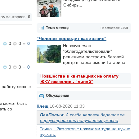
Сибирь...
омментариев:
6
Тема месяца
Просмотров:
6265
"Человек проходит как хозяин"
0
0
=
0
Новокузнечан
"облагодетельствовали"
решением построить Беговой
центр в парке имени Гагарина.
0
0
=
0
Новшества в квитанциях на оплату
ЖКУ оказались "липой"
 работу лишь с
Обсуждения
м может быть
Клещ
10-08-2026 11:33
ать со
ПалПалыч:
А когда человек берется ее
переустраивать получается ужасно
Точна... Экологов с ножиками туда не нужно
пускать.