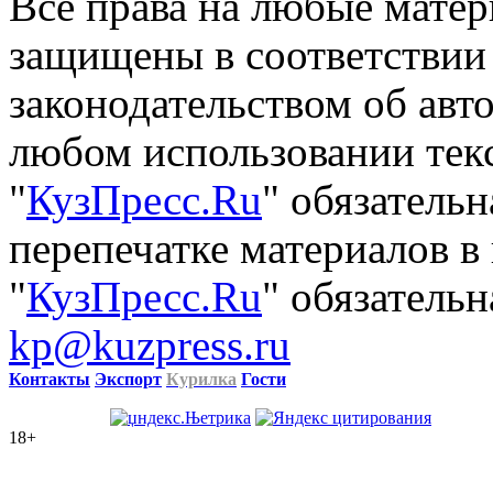
Все права на любые матер
защищены в соответствии
законодательством об авт
любом использовании тек
"
КузПресс.Ru
" обязатель
перепечатке материалов в
"
КузПресс.Ru
" обязательн
kp@kuzpress.ru
Контакты
Экспорт
Курилка
Гости
18+