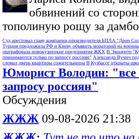
обвинений со сторон
тополиную рощу за дамбо
Суд арестовал главу компании-производителя БПЛА "Дрон С
Турция предложила РФ и Киеву объявить мораторий на военны
оштрафовала новокузнецкие предприятия ЖКХ
В Экоцентр "К
принимаются только по запросу россиян"
Александр Вучич по
сломал дверь квартиры сожительницы
В Кузбассе открыты шк
Юморист Володин: "все
запросу россиян"
Обсуждения
ЖЖЖ
09-08-2026 21:38
ЖЖЖ:
Тут не то что на