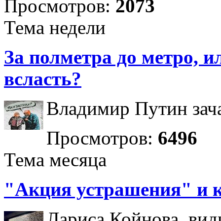
Просмотров:
2073
Тема недели
За полметра до метро, ил
всласть?
Владимир Путин зача
Просмотров:
6496
Тема месяца
"Акция устрашения" и 
Лариса Койнова, вид