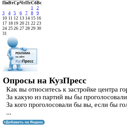
Пн
Вт
Ср
Чт
Пт
Сб
Вс
1
2
3
4
5
6
7
8
9
10
11
12
13
14
15
16
17
18
19
20
21
22
23
24
25
26
27
28
29
30
31
Опросы на КузПресс
Как вы относитесь к застройке центра го
За какую из партий вы бы проголосовали
За кого проголосовали бы вы, если бы го
...