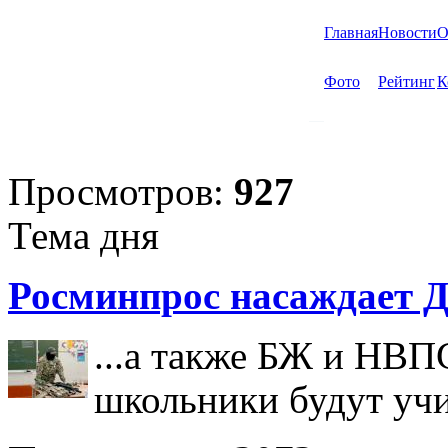
Главная
Новости
О
Фото
Рейтинг
К
Просмотров:
927
Тема дня
Росминпрос насаждает Д
...а также БЖ и НВП
школьники будут учи