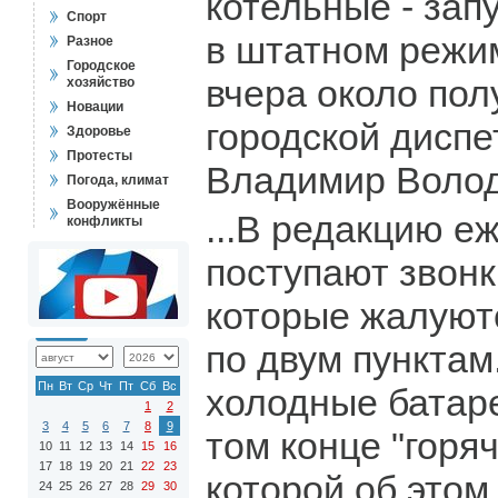
котельные - за
Спорт
в штатном режим
Разное
Городское
вчера около пол
хозяйство
Новации
городской дисп
Здоровье
Протесты
Владимир Волод
Погода, климат
Вооружённые
...В редакцию е
конфликты
поступают звонк
которые жалуютс
по двум пункта
Пн
Вт
Ср
Чт
Пт
Сб
Вс
холодные батар
1
2
3
4
5
6
7
8
9
том конце "горяч
10
11
12
13
14
15
16
17
18
19
20
21
22
23
которой об этом
24
25
26
27
28
29
30