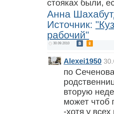
стояках были, ес
Анна Шахабут
Источник:
"Ку
рабочий"
30.09.2010
Alexei1950
30.
по Сеченова
родственниц
вторую неде
может чтоб 
-хотя у все