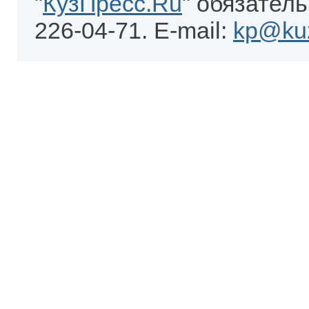
"
КузПресс.Ru
" обязатель
226-04-71. E-mail:
kp@kuz