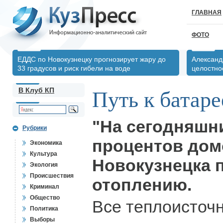
ГЛАВНАЯ
ФОТО
ЕДДС по Новокузнецку прогнозирует жару до
Александ
33 градусов и риск гибели на воде
целостно
В Клуб КП
Путь к батаре
"На сегодняшн
Рубрики
процентов до
Экономика
Культура
Новокузнецка 
Экология
Происшествия
отоплению.
Криминал
Общество
Все теплоисточн
Политика
Выборы