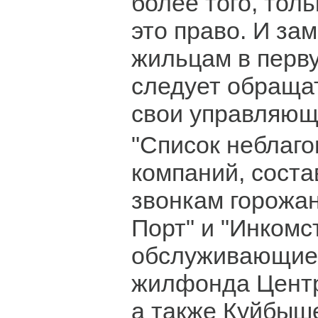
более того, тол
это право. И з
жильцам в перв
следует обраща
свои управляющ
"Список неблаг
компаний, сост
звонкам горожан
Порт" и "Инкомс
обслуживающие
жилфонда Центр
а также Куйбыш