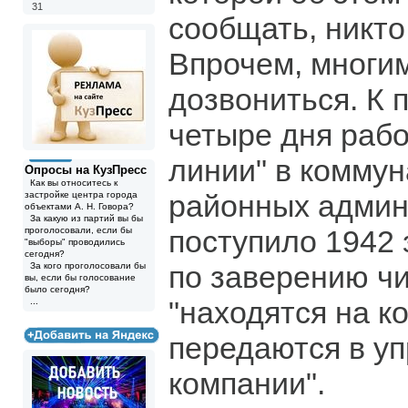
31
сообщать, никто 
Впрочем, многим
дозвониться. К 
четыре дня рабо
линии" в комму
Опросы на КузПресс
Как вы относитесь к
районных админ
застройке центра города
объектами А. Н. Говора?
За какую из партий вы бы
поступило 1942 
проголосовали, если бы
"выборы" проводились
сегодня?
по заверению ч
За кого проголосовали бы
вы, если бы голосование
было сегодня?
"находятся на к
...
передаются в у
компании".