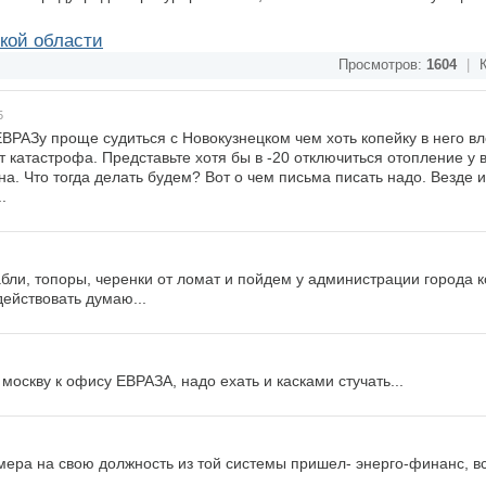
кой области
Просмотров:
1604
|
К
5
 ЕВРАЗу проще судиться с Новокузнецком чем хоть копейку в него в
ет катастрофа. Представьте хотя бы в -20 отключиться отопление у 
на. Что тогда делать будем? Вот о чем письма писать надо. Везде 
.
абли, топоры, черенки от ломат и пойдем у администрации города к
действовать думаю...
 москву к офису ЕВРАЗА, надо ехать и касками стучать...
мера на свою должность из той системы пришел- энерго-финанс, в