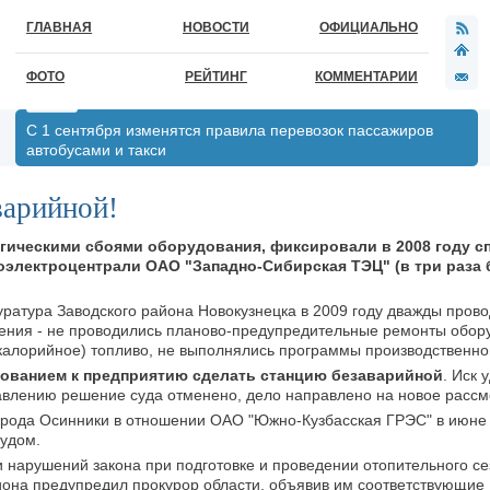
ГЛАВНАЯ
НОВОСТИ
ОФИЦИАЛЬНО
ФОТО
РЕЙТИНГ
КОММЕНТАРИИ
С 1 сентября изменятся правила перевозок пассажиров
автобусами и такси
варийной!
огическими сбоями оборудования, фиксировали в 2008 году 
оэлектроцентрали ОАО "Западно-Сибирская ТЭЦ" (в три раза
ратура Заводского района Новокузнецка в 2009 году дважды прово
шения - не проводились планово-предупредительные ремонты обор
калорийное) топливо, не выполнялись программы производственног
бованием к предприятию сделать станцию безаварийной
. Иск 
тавлению решение суда отменено, дело направлено на новое рассм
орода Осинники в отношении ОАО "Южно-Кузбасская ГРЭС" в июне 
удом.
и нарушений закона при подготовке и проведении отопительного с
иона предупредил прокурор области, объявив им соответствующие