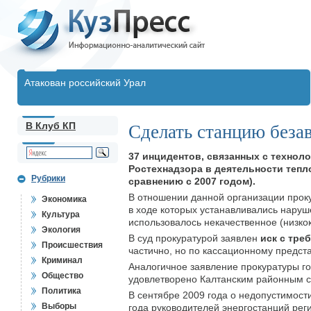
Атакован российский Урал
В Клуб КП
Сделать станцию беза
37 инцидентов, связанных с технол
Ростехнадзора в деятельности тепл
Рубрики
сравнению с 2007 годом).
В отношении данной организации проку
Экономика
в ходе которых устанавливались нару
Культура
использовалось некачественное (низко
Экология
В суд прокуратурой заявлен
иск с тре
Происшествия
частично, но по кассационному предс
Криминал
Аналогичное заявление прокуратуры г
Общество
удовлетворено Калтанским районным с
Политика
В сентябре 2009 года о недопустимост
Выборы
года руководителей энергостанций рег