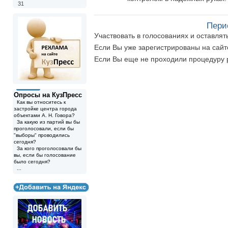
31
Пери
Участвовать в голосованиях и оставля
Если Вы уже зарегистрированы на сай
Если Вы еще не проходили процедуру 
Опросы на КузПресс
Как вы относитесь к
застройке центра города
объектами А. Н. Говора?
За какую из партий вы бы
проголосовали, если бы
"выборы" проводились
сегодня?
За кого проголосовали бы
вы, если бы голосование
было сегодня?
...