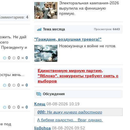
Электоральная кампания-2026
вырулила на финишную
прямую.
омментариев:
4
Тема месяца
Просмотров:
6443
ложить. Не дай
"Граждане, воздушная тревога!"
всего
Новокузнецк к войне не готов.
и Президенту и
0
0
=
0
Единственную мирную партию,
остры жечь...
"Яблоко", конкуренты требуют снять с
выборов
0
0
=
0
Обсуждения
Клещ
08-08-2026 10:19
0
0
=
0
000:
Не вижу ничего радостного
А бибеке радостно... Враг, однако.
се под
lis0chca
08-08-2026 09:52