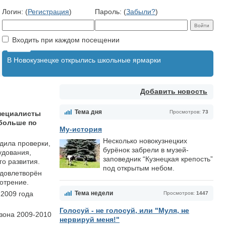
Логин: (
Регистрация
)
Пароль: (
Забыли?
)
Входить при каждом посещении
В Новокузнецке открылись школьные ярмарки
Добавить новость
Тема дня
Просмотров:
73
специалисты
 больше по
Му-история
Несколько новокузнецких
дила проверки,
бурёнок забрели в музей-
удования,
заповедник “Кузнецкая крепость”
о развития.
под открытым небом.
удовлетворён
отрение.
2009 года
Тема недели
Просмотров:
1447
Голосуй - не голосуй, или "Муля, не
езона 2009-2010
нервируй меня!"