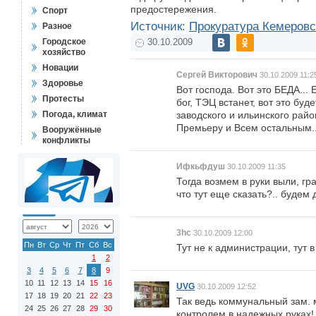
предостережения.
Спорт
Источник:
Прокуратура Кемеровс
Разное
Городское
30.10.2009
хозяйство
Новации
Сергей Викторович
30.10.2009 11:2
Здоровье
Вот господа. Вот это БЕДА...
Протесты
бог, ТЭЦ встанет, вот это буд
Погода, климат
заводского и ильинского райо
Премьеру и Всем остальным..
Вооружённые
конфликты
Ифкьфдуш
30.10.2009 11:35
Тогда возмем в руки выли, гр
что тут еще сказать?.. будем 
3hc
30.10.2009 12:00
Пн
Вт
Ср
Чт
Пт
Сб
Вс
Тут не к администрации, тут в
1
2
3
4
5
6
7
8
9
10
11
12
13
14
15
16
UVG
30.10.2009 12:52
17
18
19
20
21
22
23
Так ведь коммунальный зам. 
24
25
26
27
28
29
30
контролем в надежных руках!