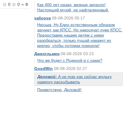
0
0
=
0
Как 400 лет назад, жизнью запахло!
Настоящий музэй, не нафталиновый.
valicova
08-08-2026 05:17
Нюська, Ну Едро естественным образом
загниет, как КПСС. Но накосячат хуже КПСС.
Предоставим нашим детям с ними
разобраться, только пущай накажут их
крепко, чтобы потомки помнили!
Джентльмен
08-08-2026 03:23
Что же будет с Родиной и с нами?
GoodWin
08-08-2026 02:27
Деловой:
А не так как сейчас мульку
наверху раскидывать
Приветствую, Деловой!