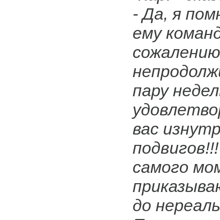
- Да, я по
ему команди
сожалению
непродолж
пару неде
удовлетво
вас изнут
подвигов!!
самого мо
приказыва
до нереаль