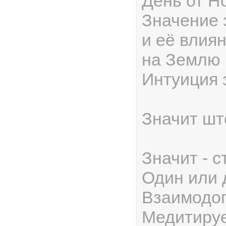
День от Н
Значение 
и её влия
на Землю 
Интуиция 
Значит шт
Значит - с
Один или 
Взаимодо
Медитируе