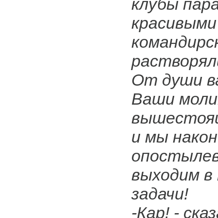
клубы пар
красивыми
командирс
растворяли
От души ва
Ваши мол
вышестоя
и мы нако
опостылев
выходим в 
задачи!
-Кар! - ска