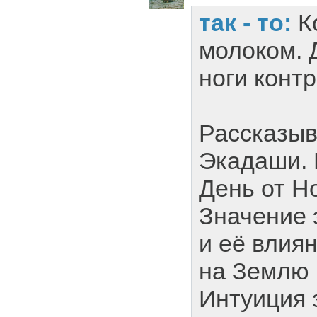
так - то:
К
молоком. 
ноги конт
Рассказыв
Экадаши. 
День от Н
Значение 
и её влия
на Землю 
Интуиция 