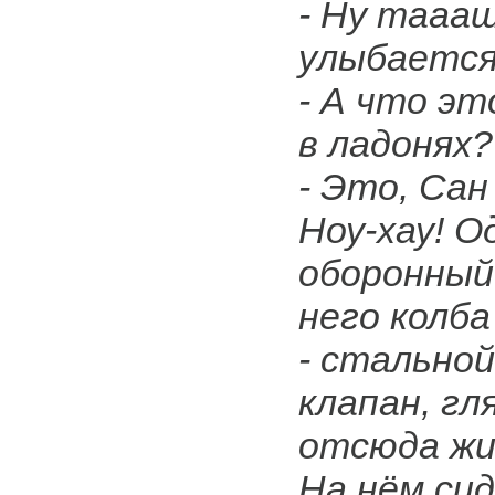
- Ну тааащ
улыбается
- А что эт
в ладонях?
- Это, Сан
Ноу-хау! 
оборонный
него колба
- стально
клапан, гл
отсюда жи
На нём си