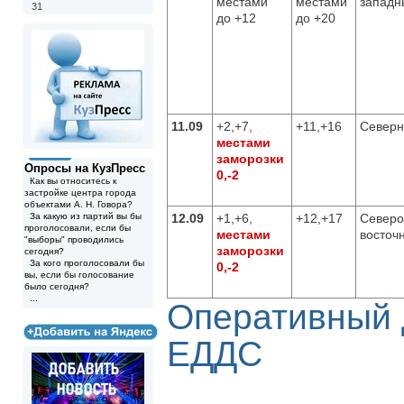
местами
местами
западн
31
до +12
до +20
11.09
+2,+7,
+11,+16
Север
местами
заморозки
Опросы на КузПресс
0,-2
Как вы относитесь к
застройке центра города
объектами А. Н. Говора?
За какую из партий вы бы
12.09
+1,+6,
+12,+17
Северо
проголосовали, если бы
местами
восточ
"выборы" проводились
заморозки
сегодня?
За кого проголосовали бы
0,-2
вы, если бы голосование
было сегодня?
...
Оперативный
ЕДДС