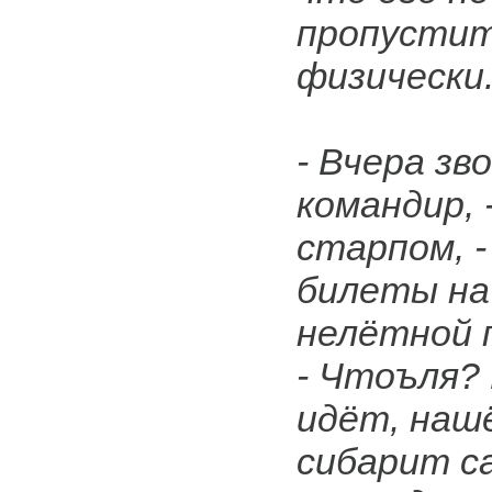
пропустит
физически
- Вчера зв
командир,
старпом, 
билеты на
нелётной 
- Чтоъля?
идёт, наш
сибарит с