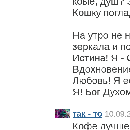
коые, душ? 
Кошку погл
На утро не 
зеркала и по
Истина! Я - 
Вдохновение!
Любовь! Я ес
Я! Бог Духо
так - то
10.09.
Кофе лучше