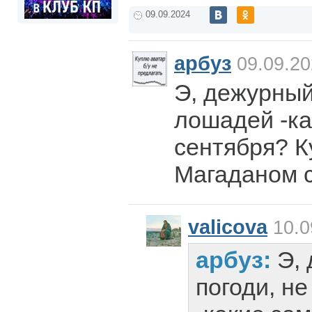
09.09.2024
арбуз
09.09.20
Э, дежурный,
лошадей -ка
сентября? К
Магаданом 
valicova
10.0
арбуз:
Э,
погоди, н