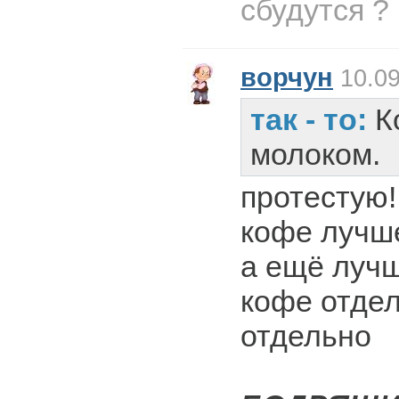
сбудутся ?
ворчун
10.09
так - то:
К
молоком.
протестую!
кофе лучше
а ещё лучш
кофе отдел
отдельно