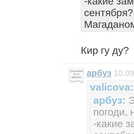
-какие за
сентября?
Магаданом
Кир гу ду?
арбуз
10.09
valicova:
арбуз:
Э
погоди, 
-какие з