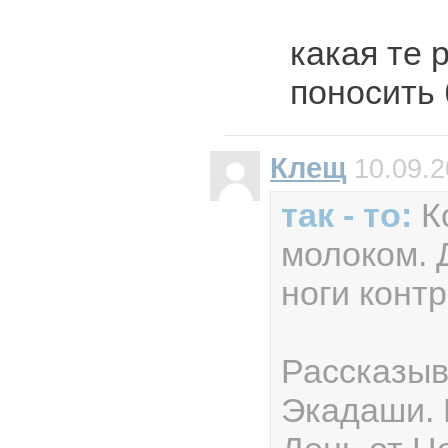
какая те 
поносить
Клещ
10.09.2
так - то:
К
молоком. 
ноги конт
Рассказыв
Экадаши. 