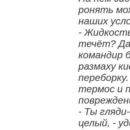
ронять мож
наших усло
- Жидкость
течёт? Дай
командир 
размаху ки
переборку
термос и 
поврежден
- Ты гляди-
целый, - у