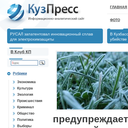
ГЛАВНАЯ
ФОТО
РУСАЛ запатентовал инновационный сплав
В Кузбас
для электрохимзащиты
убийстве
В Клуб КП
Рубрики
Экономика
Культура
Экология
Происшествия
Криминал
Общество
предупреждает
Политика
Выборы