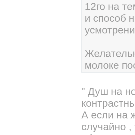
12го на те
и способ 
усмотрени
Желательн
молоке по
" Душ на но
контрастный
А если на 
случайно ,