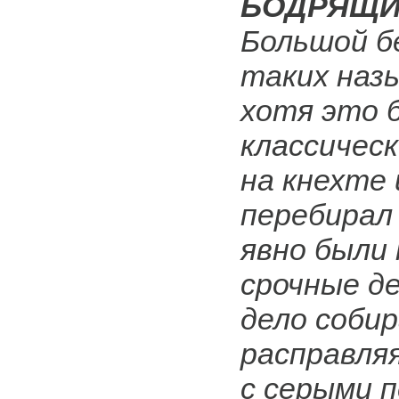
БОДРЯЩИ
Большой бе
таких наз
хотя это 
классическ
на кнехте
перебирал 
явно были
срочные де
дело соби
расправля
с серыми 