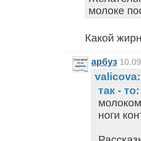
молоке по
Какой жир
арбуз
10.09
valicova:
так - то
молоком
ноги кон
Рассказ