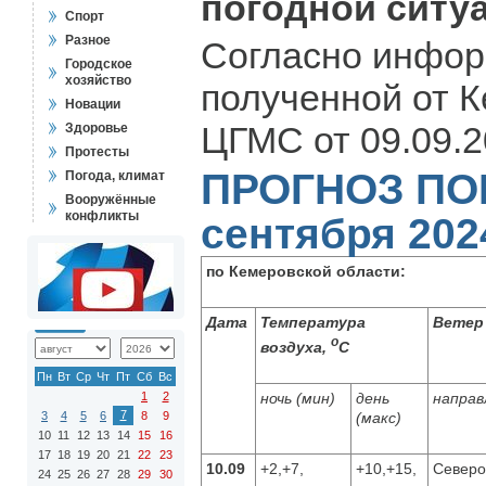
погодной ситу
Спорт
Разное
Согласно инфор
Городское
хозяйство
полученной от 
Новации
ЦГМС от 09.09.20
Здоровье
Протесты
ПРОГНОЗ ПОГ
Погода, климат
Вооружённые
конфликты
сентября 2024
по Кемеровской области:
Дата
Температура
Ветер
о
воздуха,
С
Пн
Вт
Ср
Чт
Пт
Сб
Вс
1
2
ночь (мин)
день
направ
7
3
4
5
6
8
9
(макс)
10
11
12
13
14
15
16
17
18
19
20
21
22
23
10.09
+2,+7,
+10,+15,
Северо
24
25
26
27
28
29
30