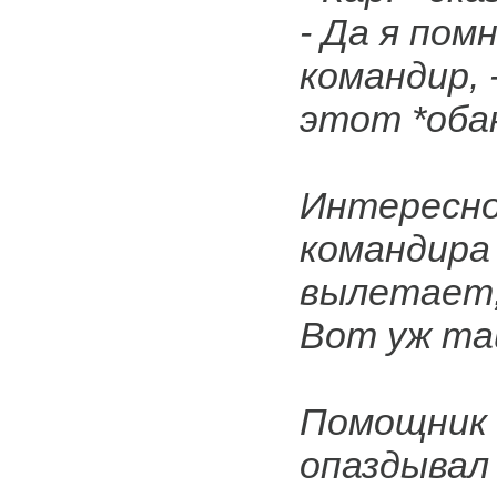
- Да я пом
командир, 
этот *оба
Интересно,
командира
вылетает, 
Вот уж та
Помощник 
опаздывал