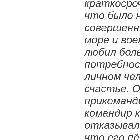
краткосро
что было 
совершенно
море и вое
любил бол
потребнос
личном че
счастье. 
прикоманд
командир 
отказывал
что его п