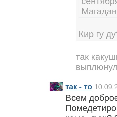
сентября
Магадан
Кир гу ду
так какуш
выплюну
так - то
10.09.
Всем доброе
Помедетиро