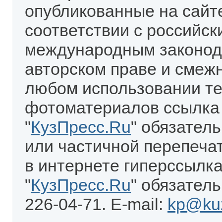
опубликованные на сайт
соответствии с российск
международным законод
авторском праве и смеж
любом использовании те
фотоматериалов ссылка
"
КузПресс.Ru
" обязател
или частичной перепеча
в интернете гиперссылка
"
КузПресс.Ru
" обязатель
226-04-71. E-mail:
kp@kuz