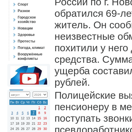
России по г. Но
Спорт
обратился 69-л
Разное
Городское
житель. Он сооб
хозяйство
Новации
неизвестные об
Здоровье
Протесты
похитили у нег
Погода, климат
Вооружённые
средства. Сумм
конфликты
ущерба составил
рублей.
Полицейские вы
Пн
Вт
Ср
Чт
Пт
Сб
Вс
пенсионеру в м
1
2
7
3
4
5
6
8
9
поступать звонк
10
11
12
13
14
15
16
17
18
19
20
21
22
23
псевдоработник
24
25
26
27
28
29
30