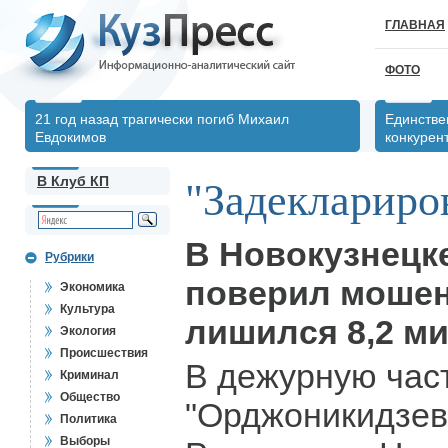
ГЛАВНАЯ
ФОТО
21 год назад трагически погиб Михаил
Единстве
Евдокимов
конкурен
В Клуб КП
"Задеклариро
В Новокузнецк
Рубрики
поверил мошен
Экономика
Культура
лишился 8,2 м
Экология
Происшествия
В дежурную час
Криминал
Общество
"Орджоникидзев
Политика
Выборы