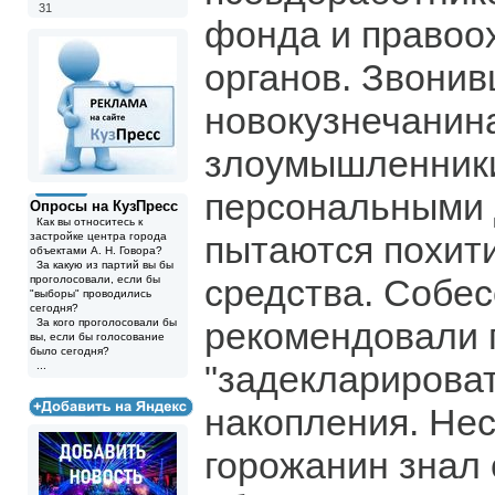
31
фонда и правоо
органов. Звони
новокузнечанина
злоумышленники
персональными
Опросы на КузПресс
Как вы относитесь к
пытаются похит
застройке центра города
объектами А. Н. Говора?
За какую из партий вы бы
средства. Собе
проголосовали, если бы
"выборы" проводились
сегодня?
рекомендовали 
За кого проголосовали бы
вы, если бы голосование
было сегодня?
"задекларирова
...
накопления. Нес
горожанин знал 