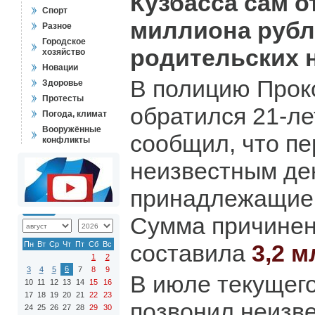
Кузбасса сам о
Спорт
миллиона рубл
Разное
Городское
родительских 
хозяйство
Новации
В полицию Прок
Здоровье
Протесты
обратился 21-ле
Погода, климат
Вооружённые
сообщил, что п
конфликты
неизвестным де
принадлежащие 
Сумма причинен
Пн
Вт
Ср
Чт
Пт
Сб
Вс
составила
3,2 
1
2
6
3
4
5
7
8
9
В июле текущего
10
11
12
13
14
15
16
17
18
19
20
21
22
23
позвонил неизв
24
25
26
27
28
29
30