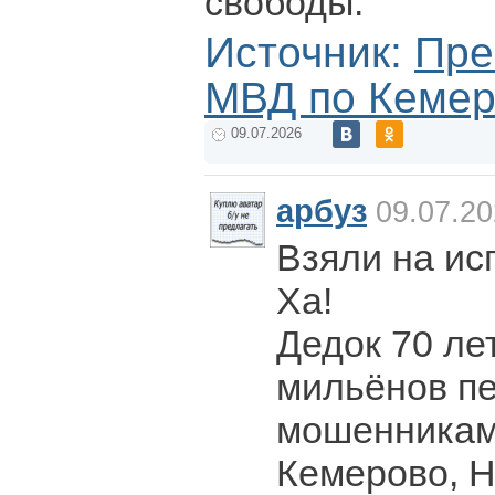
свободы.
Источник:
Пре
МВД по Кемер
09.07.2026
арбуз
09.07.20
Взяли на ис
Ха!
Дедок 70 ле
мильёнов п
мошенникам
Кемерово, Н