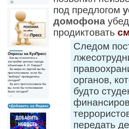
31
под предлогом
у
домофона
убед
продиктовать
см
Следом пост
Опросы на КузПресс
лжесотрудн
Как вы относитесь к
застройке центра города
правоохран
объектами А. Н. Говора?
За какую из партий вы бы
проголосовали, если бы
органов, ко
"выборы" проводились
сегодня?
За кого проголосовали бы
будто студе
вы, если бы голосование
было сегодня?
...
финансиро
террористов
передать д