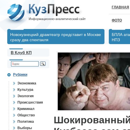
ГЛАВНАЯ
ФОТО
Новокузнецкий драмтеатр представит в Москве
БПЛА ата
сразу два спектакля
НПЗ
В Клуб КП
Рубрики
Экономика
Культура
Экология
Происшествия
Криминал
Общество
Шокированный 
Политика
Выборы