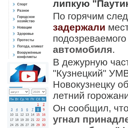
липкую "Паутин
Спорт
Разное
По горячим сле
Городское
хозяйство
задержали
мест
Новации
Здоровье
подозреваемого
Протесты
автомобиля
.
Погода, климат
Вооружённые
конфликты
В дежурную час
"Кузнецкий" УМВ
Новокузнецку об
летний горожани
Пн
Вт
Ср
Чт
Пт
Сб
Вс
1
2
Он сообщил, чт
3
4
5
6
7
8
9
10
11
12
13
14
15
16
угнал принадл
17
18
19
20
21
22
23
24
25
26
27
28
29
30