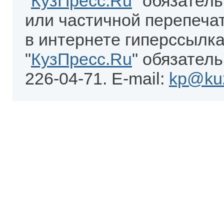
"
КузПресс.Ru
" обязател
или частичной перепеча
в интернете гиперссылка
"
КузПресс.Ru
" обязатель
226-04-71. E-mail:
kp@kuz