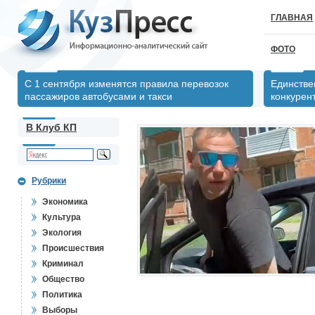
ГЛАВНАЯ
ФОТО
С 1 сентября изменятся правила перевозок
Единстве
пассажиров автобусами и такси
конкурен
В Клуб КП
Рубрики
Экономика
Культура
Экология
Происшествия
Криминал
Общество
Политика
Выборы