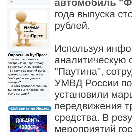
автомобиль "Ф
31
года выпуска ст
рублей.
Используя инфо
Опросы на КузПресс
аналитическую 
Как вы относитесь к
застройке центра города
объектами А. Н. Говора?
"Паутина", сот
За какую из партий вы бы
проголосовали, если бы
"выборы" проводились
УМВД России по 
сегодня?
За кого проголосовали бы
вы, если бы голосование
установили мар
было сегодня?
...
передвижения т
средства. В рез
мероприятий го