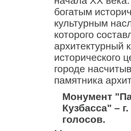
начала XX века.
богатым истори
культурным нас
которого состав
архитектурный 
исторического ц
городе насчитыв
памятника архит
Монумент "П
Кузбасса" – г
голосов.