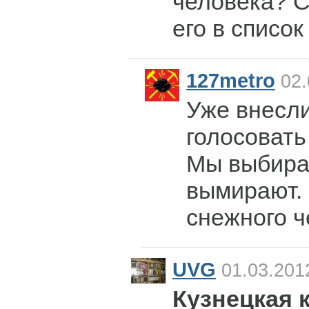
человека? С
его в список
127metro
02.
Уже внесли
голосовать
Мы выбира
вымирают. 
снежного ч
UVG
01.03.201
Кузнецкая к