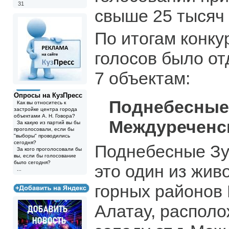
31
свыше 25 тысяч 
По итогам конк
голосов было о
7 объектам:
Опросы на КузПресс
Поднебесные 
Как вы относитесь к
застройке центра города
объектами А. Н. Говора?
Междуреченск
За какую из партий вы бы
проголосовали, если бы
"выборы" проводились
сегодня?
Поднебесные Зу
За кого проголосовали бы
вы, если бы голосование
было сегодня?
это один из жи
...
горных районов 
Алатау, располо