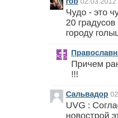
rob
02.03.2012
Чудо - это ч
20 градусов
городу голы
Православ
Причем ран
!!!
Сальвадор
02
UVG : Согла
новострой эт