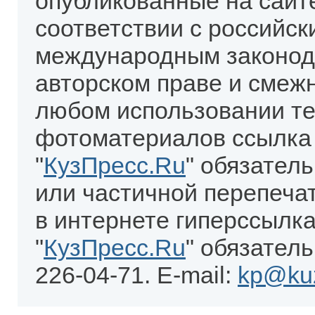
опубликованные на сайт
соответствии с российск
международным законод
авторском праве и смеж
любом использовании те
фотоматериалов ссылка
"
КузПресс.Ru
" обязател
или частичной перепеча
в интернете гиперссылка
"
КузПресс.Ru
" обязатель
226-04-71. E-mail:
kp@kuz