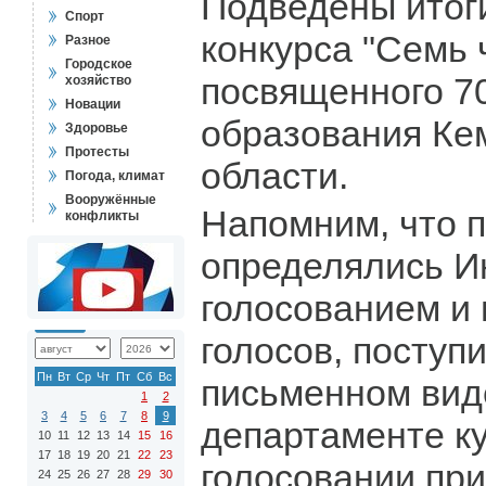
Подведены итог
Спорт
конкурса "Семь 
Разное
Городское
посвященного 7
хозяйство
Новации
образования Ке
Здоровье
Протесты
области.
Погода, климат
Вооружённые
Напомним, что 
конфликты
определялись Ин
голосованием и
голосов, поступ
Пн
Вт
Ср
Чт
Пт
Сб
Вс
письменном вид
1
2
3
4
5
6
7
8
9
департаменте ку
10
11
12
13
14
15
16
17
18
19
20
21
22
23
голосовании при
24
25
26
27
28
29
30