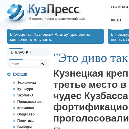
ГЛАВНАЯ
ФОТО
В Экоцентр "Кузнецкий Алатау" доставили
В Новоку
крошечного косуленка
дверь кв
В Клуб КП
"Это диво так
Кузнецкая креп
Рубрики
третье место в
Экономика
Культура
чудес Кузбасса
Экология
Происшествия
фортификацион
Криминал
Общество
проголосовали 
Политика
Выборы