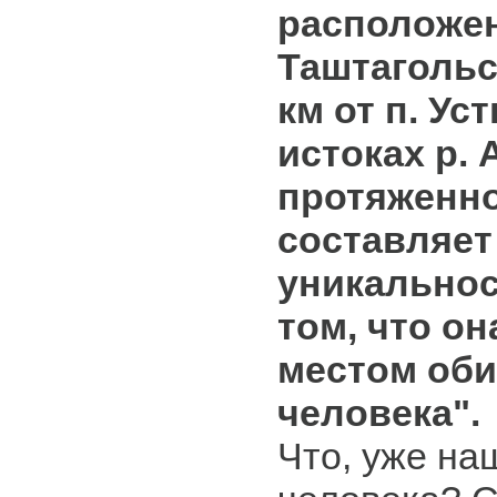
расположен
Таштагольс
км от п. Ус
истоках р. 
протяженн
составляет 
уникальнос
том, что он
местом оби
человека".
Что, уже на