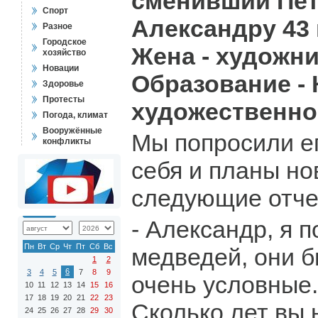
сменивший Пет
Спорт
Александру 43 
Разное
Городское
Жена - художник
хозяйство
Новации
Образование -
Здоровье
Протесты
художественно
Погода, климат
Вооружённые
Мы попросили е
конфликты
себя и планы но
следующие отчет
- Александр, я 
Пн
Вт
Ср
Чт
Пт
Сб
Вс
медведей, они б
1
2
6
3
4
5
7
8
9
очень условные.
10
11
12
13
14
15
16
17
18
19
20
21
22
23
Сколько лет вы 
24
25
26
27
28
29
30