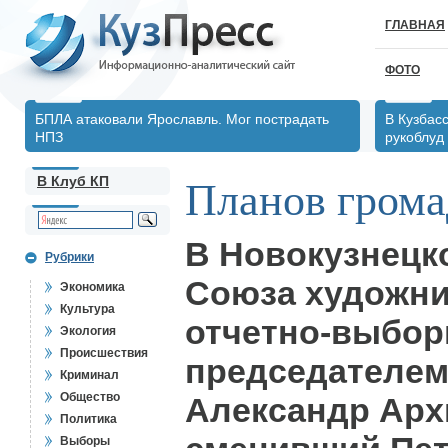
ГЛАВНАЯ
ФОТО
БПЛА атаковали Ярославль. Мог пострадать
В Кузбас
НПЗ
рукоблуд
В Клуб КП
Планов грома
В Новокузнецк
Рубрики
Союза художни
Экономика
Культура
отчетно-выбор
Экология
Происшествия
председателем
Криминал
Общество
Александр Арх
Политика
Выборы