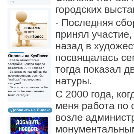
31
городских выста
- Последняя сбо
принял участие,
назад в художес
посвящалась се
Опросы на КузПресс
Как вы относитесь к
застройке центра города
тогда показал 
объектами А. Н. Говора?
За какую из партий вы бы
проголосовали, если бы
натуры.
"выборы" проводились
сегодня?
За кого проголосовали бы
С 2000 года, ког
вы, если бы голосование
было сегодня?
...
меня работа по 
возле администр
монументальным