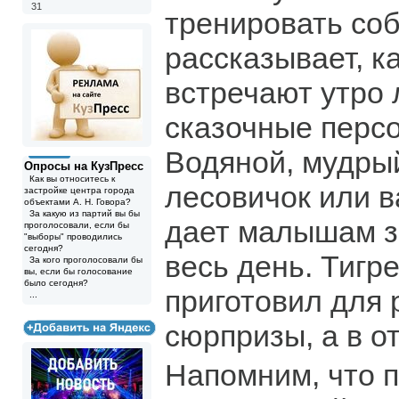
31
тренировать соб
рассказывает, к
встречают утро
сказочные перс
Водяной, мудры
Опросы на КузПресс
Как вы относитесь к
лесовичок или в
застройке центра города
объектами А. Н. Говора?
За какую из партий вы бы
дает малышам з
проголосовали, если бы
"выборы" проводились
сегодня?
весь день. Тигр
За кого проголосовали бы
вы, если бы голосование
было сегодня?
приготовил для 
...
сюрпризы, а в о
Напомним, что 