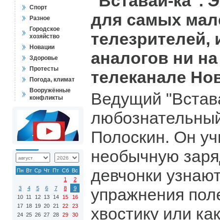
"Вставай-ка". 
Спорт
для самых мал
Разное
Городское
телезрителей, и
хозяйство
Новации
аналогов ни н
Здоровье
Протесты
телеканале Нов
Погода, климат
Вооружённые
Ведущий "Встава
конфликты
любознательный
Полоскин. Он уч
необычную заря
девчонки узнают
Пн
Вт
Ср
Чт
Пт
Сб
Вс
1
2
3
4
5
6
7
8
9
упражнения пол
10
11
12
13
14
15
16
17
18
19
20
21
22
23
хвостику или ка
24
25
26
27
28
29
30