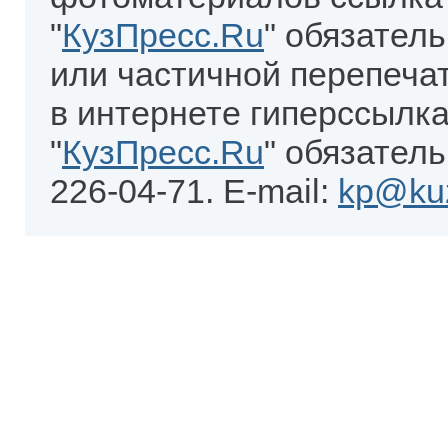
"
КузПресс.Ru
" обязател
или частичной перепеча
в интернете гиперссылка
"
КузПресс.Ru
" обязатель
226-04-71. E-mail:
kp@kuz