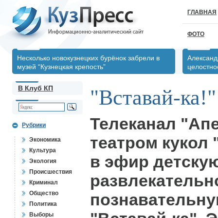
ГЛАВНАЯ
ФОТО
Несколько новокузнецких бурёнок забрели в
Александ
музей “Кузнецкая крепость”
целостно
В Клуб КП
"Вставай-ка!"
Телеканал "Апе
Рубрики
театром кукол 
Экономика
Культура
в эфир детску
Экология
Происшествия
развлекательн
Криминал
Общество
познавательну
Политика
Выборы