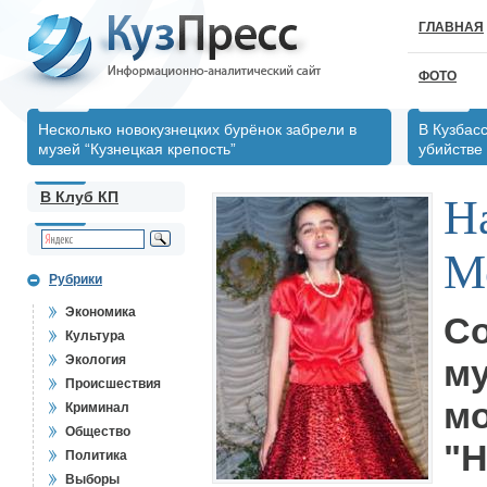
ГЛАВНАЯ
ФОТО
Несколько новокузнецких бурёнок забрели в
В Кузбас
музей “Кузнецкая крепость”
убийстве
В Клуб КП
Н
М
Рубрики
Экономика
С
Культура
Экология
м
Происшествия
мо
Криминал
Общество
"
Политика
Выборы