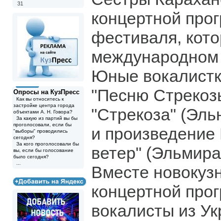
31
концертной про
фестиваля, кото
международном 
Юные вокалистк
"Песню Стрекозы
Опросы на КузПресс
Как вы относитесь к
застройке центра города
"Стрекоза" (Эль
объектами А. Н. Говора?
За какую из партий вы бы
проголосовали, если бы
и произведение 
"выборы" проводились
сегодня?
За кого проголосовали бы
ветер" (Эльмира
вы, если бы голосование
было сегодня?
...
Вместе новокузн
концертной про
вокалисты из Ук