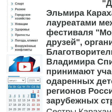
"Д
Спорт
Разное
Эльмира Карах
Городское
хозяйство
лауреатами ме
Новации
фестиваля "Мо
Здоровье
Протесты
друзей", орган
Погода, климат
Вооружённые
Благотворите
конфликты
Владимира Спи
принимают уча
одаренных дете
Пн
Вт
Ср
Чт
Пт
Сб
Вс
регионов Росси
1
2
3
4
5
6
7
8
9
зарубежных ст
10
11
12
13
14
15
16
17
18
19
20
21
22
23
Сестры Карахан
24
25
26
27
28
29
30