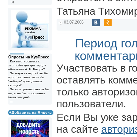
31
Татьяна Тихоми
03.07.2006
Период го
комментар
Опросы на КузПресс
Как вы относитесь к
Участвовать в г
застройке центра города
объектами А. Н. Говора?
За какую из партий вы бы
оставлять комм
проголосовали, если бы
"выборы" проводились
сегодня?
только авториз
За кого проголосовали бы
вы, если бы голосование
было сегодня?
пользователи.
...
Если Вы уже за
на сайте
автори