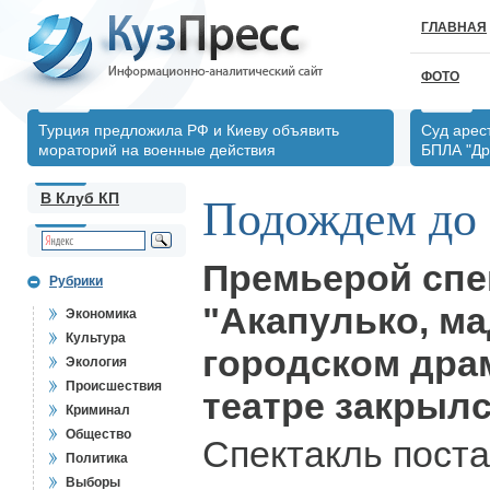
ГЛАВНАЯ
ФОТО
Турция предложила РФ и Киеву объявить
Суд арес
мораторий на военные действия
БПЛА "Д
В Клуб КП
Подождем до
Премьерой спе
Рубрики
"Акапулько, ма
Экономика
Культура
городском дра
Экология
Происшествия
театре закрылс
Криминал
Общество
Спектакль пост
Политика
Выборы