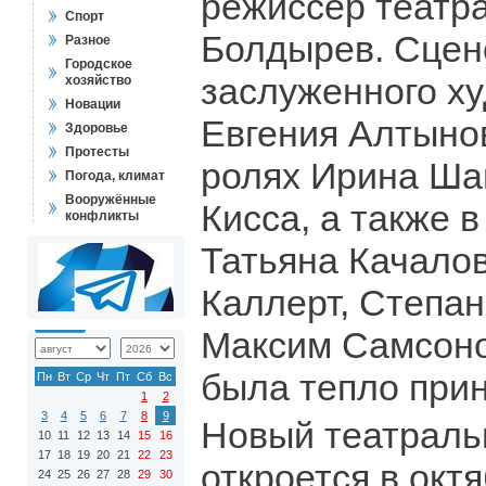
режиссер театр
Спорт
Болдырев. Сцен
Разное
Городское
заслуженного х
хозяйство
Новации
Евгения Алтынов
Здоровье
Протесты
ролях Ирина Ша
Погода, климат
Вооружённые
Кисса, а также 
конфликты
Татьяна Качало
Каллерт, Степа
Максим Самсоно
была тепло прин
Пн
Вт
Ср
Чт
Пт
Сб
Вс
1
2
3
4
5
6
7
8
9
Новый театраль
10
11
12
13
14
15
16
17
18
19
20
21
22
23
откроется в окт
24
25
26
27
28
29
30