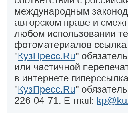
соответствии с российск
международным законод
авторском праве и смеж
любом использовании те
фотоматериалов ссылка
"
КузПресс.Ru
" обязател
или частичной перепеча
в интернете гиперссылка
"
КузПресс.Ru
" обязатель
226-04-71. E-mail:
kp@kuz