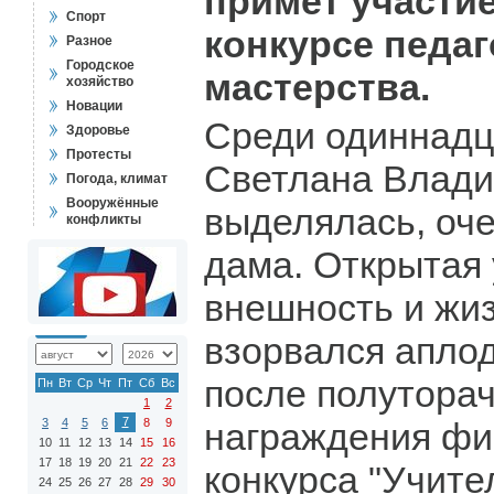
примет участи
Спорт
конкурсе педаг
Разное
Городское
мастерства.
хозяйство
Новации
Среди одиннадц
Здоровье
Протесты
Светлана Влади
Погода, климат
Вооружённые
выделялась, оче
конфликты
дама. Открытая 
внешность и жи
взорвался аплод
после полутора
Пн
Вт
Ср
Чт
Пт
Сб
Вс
1
2
7
3
4
5
6
8
9
награждения фи
10
11
12
13
14
15
16
17
18
19
20
21
22
23
конкурса "Учите
24
25
26
27
28
29
30