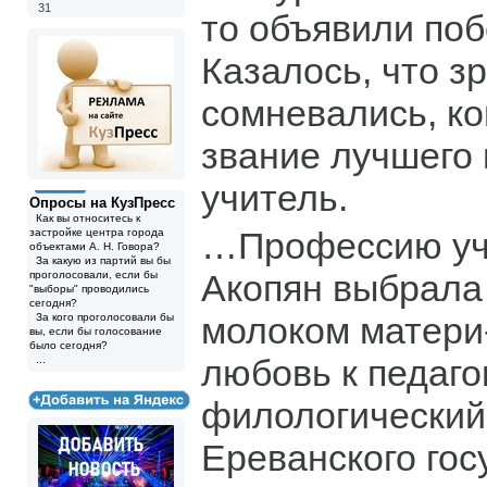
31
то объявили поб
Казалось, что з
сомневались, ко
звание лучшего
учитель.
Опросы на КузПресс
Как вы относитесь к
…Профессию уч
застройке центра города
объектами А. Н. Говора?
За какую из партий вы бы
Акопян выбрала 
проголосовали, если бы
"выборы" проводились
сегодня?
молоком матери
За кого проголосовали бы
вы, если бы голосование
было сегодня?
любовь к педаго
...
филологический
Ереванского гос