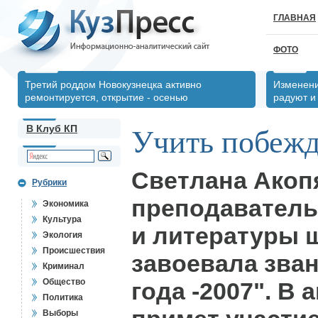
ГЛАВНАЯ
ФОТО
Третий роддом Новокузнецка активно
Изменени
ремонтируется, открытие - осенью
радуют и
В Клуб КП
Учить побежд
Светлана Акоп
Рубрики
преподаватель
Экономика
Культура
и литературы 
Экология
Происшествия
завоевала зва
Криминал
Общество
года -2007". В 
Политика
Выборы