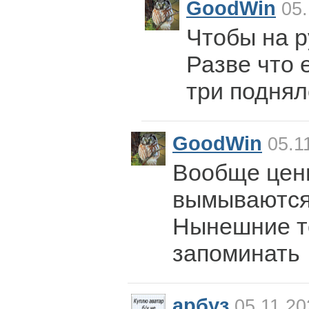
GoodWin
05.
Чтобы на р
Разве что 
три поднял
GoodWin
05.1
Вообще цен
вымываются
Нынешние т
запоминать
арбуз
05.11.20