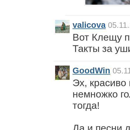
valicova
05.11.
Вот Клещу п
Такты за уш
GoodWin
05.1
Эх, красиво
немножко го
тогда!
Да и песни