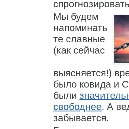
спрогнозироват
Мы будем
напоминать
те славные
(как сейчас
выясняется!) вр
было ковида и С
были
значитель
свободнее
. А в
забывается.