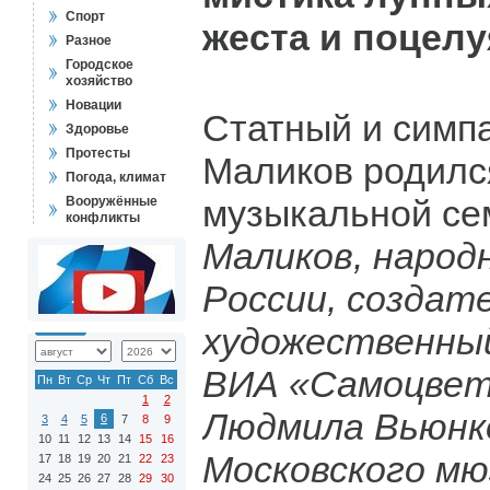
Спорт
жеста и поцелуя
Разное
Городское
хозяйство
Новации
Статный и симп
Здоровье
Протесты
Маликов родилс
Погода, климат
музыкальной се
Вооружённые
конфликты
Маликов, наро
России, создате
художественны
ВИА «Самоцвет
Пн
Вт
Ср
Чт
Пт
Сб
Вс
1
2
Людмила Вьюнк
6
3
4
5
7
8
9
10
11
12
13
14
15
16
Московского мю
17
18
19
20
21
22
23
24
25
26
27
28
29
30