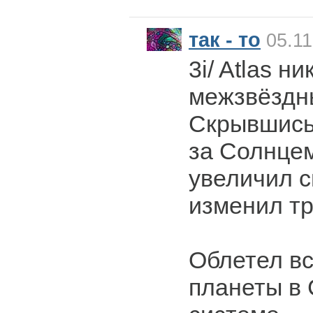
так - то
05.11
3i/ Atlas н
межзвёздн
Скрывшись
за Солнцем
увеличил с
изменил т
Облетел в
планеты в