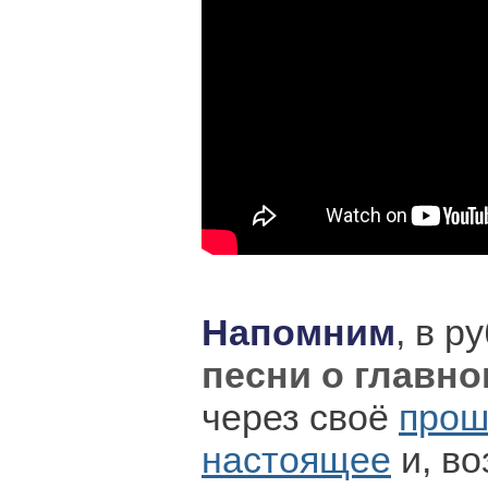
Напомним
, в р
песни о главн
через своё
прош
настоящее
и, во