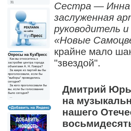
31
Сестра — Инна
заслуженная ар
руководитель и
«Новые Самоц
крайне мало шан
Опросы на КузПресс
Как вы относитесь к
"звездой".
застройке центра города
объектами А. Н. Говора?
За какую из партий вы бы
проголосовали, если бы
"выборы" проводились
сегодня?
За кого проголосовали бы
Дмитрий Юрь
вы, если бы голосование
было сегодня?
...
на музыкаль
нашего Отече
восьмидесят