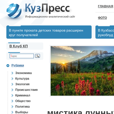
ГЛАВНАЯ
ФОТО
В пункте проката детских товаров расширен
В Кузбас
круг получателей
рукоблуд
В Клуб КП
Рубрики
Экономика
Культура
Экология
Происшествия
Криминал
Общество
Политика
мистика лунны
Выборы