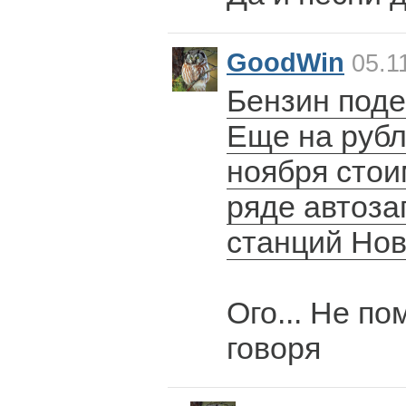
GoodWin
05.1
Бензин под
Еще на рубл
ноября стои
ряде автоз
станций Нов
Ого... Не по
говоря