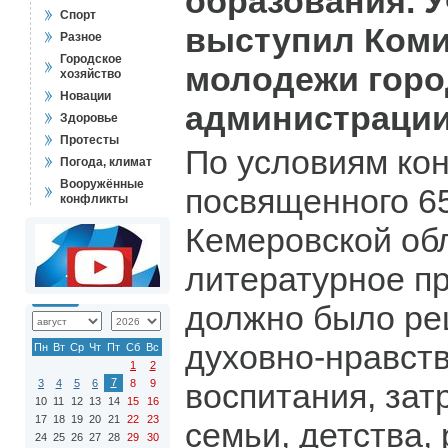
образования. 
Спорт
выступил Коми
Разное
Городское
молодежи горо
хозяйство
Новации
администрации
Здоровье
Протесты
По условиям кон
Погода, климат
Вооружённые
посвященного 6
конфликты
Кемеровской об
литературное п
должно было ре
духовно-нравст
Пн
Вт
Ср
Чт
Пт
Сб
Вс
1
2
7
3
4
5
6
8
9
воспитания, зат
10
11
12
13
14
15
16
17
18
19
20
21
22
23
семьи, детства,
24
25
26
27
28
29
30