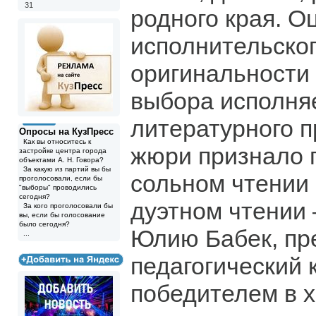
31
родного края. О
исполнительског
оригинальности
выбора исполня
литературного п
Опросы на КузПресс
Как вы относитесь к
жюри признало 
застройке центра города
объектами А. Н. Говора?
За какую из партий вы бы
сольном чтении
проголосовали, если бы
"выборы" проводились
сегодня?
дуэтном чтении 
За кого проголосовали бы
вы, если бы голосование
было сегодня?
Юлию Бабек, п
...
педагогический 
победителем в 