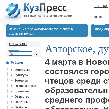
ГЛАВНАЯ
ФОТО
Изменения в законодательстве в августе
Владимир
радуют и печалят
В Клуб КП
Авторское, ду
4 марта в Ново
Рубрики
состоялся гор
Экономика
Культура
чтецов среди 
Экология
Происшествия
образовательн
Криминал
Общество
среднего проф
Политика
Выборы