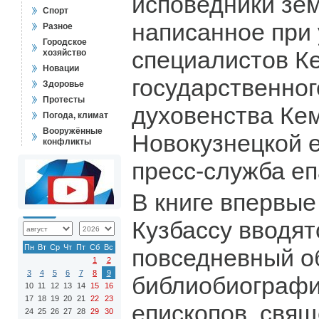
исповедники зем
Спорт
написанное при
Разное
Городское
специалистов К
хозяйство
Новации
государственног
Здоровье
Протесты
духовенства Ке
Погода, климат
Вооружённые
Новокузнецкой е
конфликты
пресс-служба еп
В книге впервые
Кузбассу вводят
Пн
Вт
Ср
Чт
Пт
Сб
Вс
повседневный о
1
2
3
4
5
6
7
8
9
библиобиографи
10
11
12
13
14
15
16
17
18
19
20
21
22
23
епископов, свящ
24
25
26
27
28
29
30