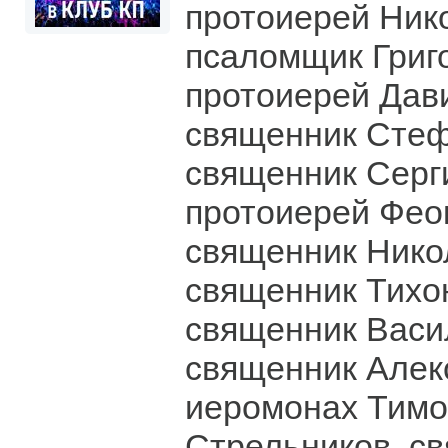
протоиерей Ник
псаломщик Григ
протоиерей Дав
священник Стеф
священник Серг
протоиерей Фео
священник Нико
священник Тихо
священник Васи
священник Алек
иеромонах Тим
Стрельников, с