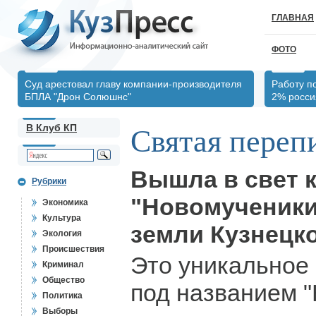
ГЛАВНАЯ
ФОТО
Суд арестовал главу компании-производителя
Работу п
БПЛА "Дрон Солюшнс"
2% росси
В Клуб КП
Святая переп
Вышла в свет 
Рубрики
"Новомученики
Экономика
Культура
земли Кузнецко
Экология
Происшествия
Это уникальное
Криминал
Общество
под названием 
Политика
Выборы