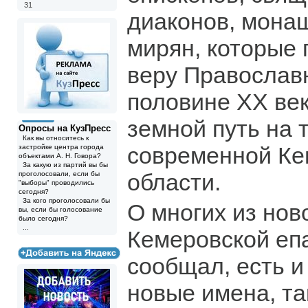
31
диаконов, мона
мирян, которые 
веру Православ
половине ХХ век
земной путь на 
Опросы на КузПресс
Как вы относитесь к
современной Ке
застройке центра города
объектами А. Н. Говора?
За какую из партий вы бы
области.
проголосовали, если бы
"выборы" проводились
сегодня?
За кого проголосовали бы
О многих из нов
вы, если бы голосование
было сегодня?
...
Кемеровской еп
сообщал, есть 
новые имена, та