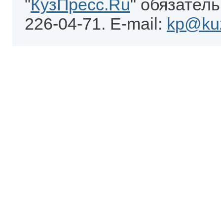
"
КузПресс.Ru
" обязатель
226-04-71. E-mail:
kp@kuz