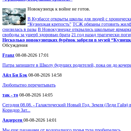
Новокузнецк к войне не готов.
В Кузбассе открыты школы для людей с хроничес
“Кузнецкая крепость”
ТСЖ обязаны готовить жилф
снизилась в разы
В Новокузнецке открылись школьные ярмарк
свободы за ущерб здоровью брата
21 год назад трагически по
Несколько новокузнецких бурёнок забрели в музей “Кузнецк
Обсуждения
Franz
08-08-2026 17:01
Патра запишите в Школу будущих родителей, пока он до коче
Айл Би Бэк
08-08-2026 14:58
Любопытно перечитывать
так - то
08-08-2026 14:05
Сегодня 08.08. - Галактический Новый Год. Земля (Леди Гайя)
Коридор Зат...
Андерсен
08-08-2026 14:01
Мы еще пацанами от водопадного ручья туда пробирались