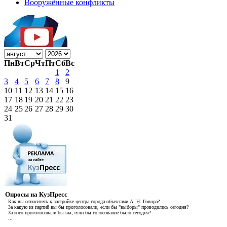
Вооружённые конфликты
Пн
Вт
Ср
Чт
Пт
Сб
Вс
1
2
3
4
5
6
7
8
9
10
11
12
13
14
15
16
17
18
19
20
21
22
23
24
25
26
27
28
29
30
31
Опросы на КузПресс
Как вы относитесь к застройке центра города объектами А. Н. Говора?
За какую из партий вы бы проголосовали, если бы "выборы" проводились сегодня?
За кого проголосовали бы вы, если бы голосование было сегодня?
...