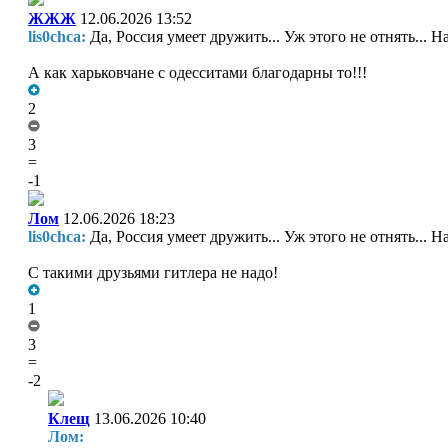
ЖЖЖ
12.06.2026 13:52
lis0chca:
Да, Россия умеет дружить... Уж этого не отнять... Н
А как харьковчане с одесситами благодарны то!!!
2
3
=
-1
Лом
12.06.2026 18:23
lis0chca:
Да, Россия умеет дружить... Уж этого не отнять... Н
С такими друзьями гитлера не надо!
1
3
=
-2
Клещ
13.06.2026 10:40
Лом: