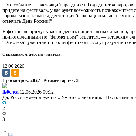
“Это событие — настоящий праздник: в Год единства народов
придёте на фестиваль, у вас будет возможность познакомиться
города, мастер-классы, дегустация блюд национальных кухонь,
отмечать День России!”
В фестивале примут участие девять национальных диаспор, пре
приготовленными по “фирменным” рецептам, — татарским эчпо
“Этнотека” участники и гости фестиваля смогут разучить тан
С праздником, дорогие читатели!
12.06.2026
Просмотров:
2827
|
Комментариев:
31
lis0chca
12.06.2026 09:12
Да, Россия умеет дружить... Уж этого не отнять... Настоящий дру
2
3
=
-1