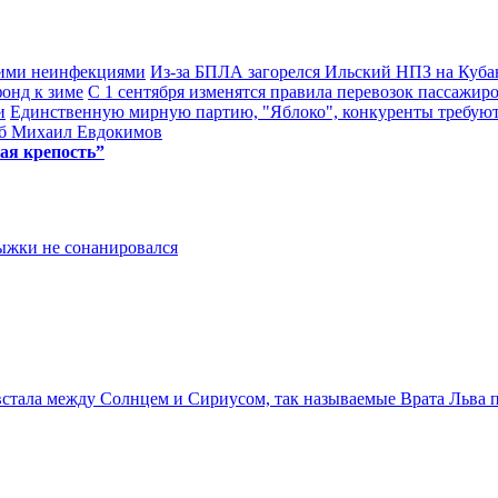
кими неинфекциями
Из-за БПЛА загорелся Ильский НПЗ на Куба
онд к зиме
С 1 сентября изменятся правила перевозок пассажиро
и
Единственную мирную партию, "Яблоко", конкуренты требуют
гиб Михаил Евдокимов
ая крепость”
рыжки не сонанировался
 встала между Солнцем и Сириусом, так называемые Врата Льва пр