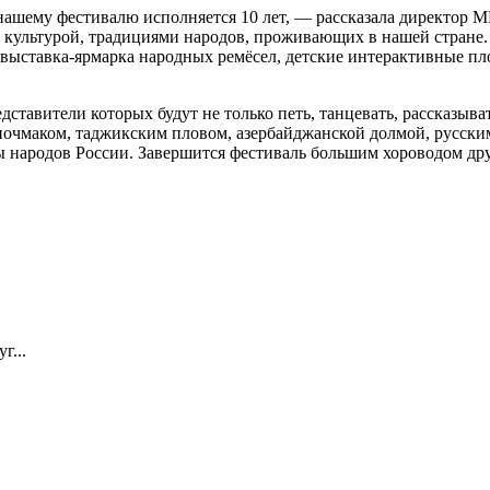
 нашему фестивалю исполняется 10 лет, — рассказала директор
 с культурой, традициями народов, проживающих в нашей стране
 выставка-ярмарка народных ремёсел, детские интерактивные пл
дставители которых будут не только петь, танцевать, рассказыв
чмаком, таджикским пловом, азербайджанской долмой, русскими
цы народов России. Завершится фестиваль большим хороводом др
г...