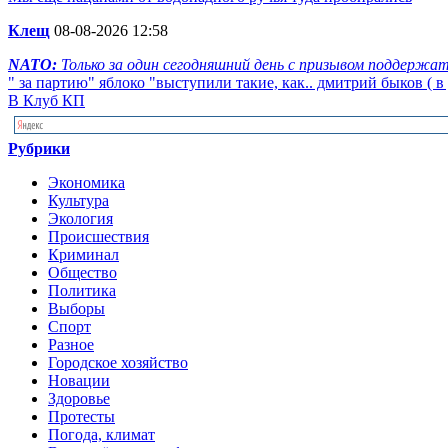
Клещ
08-08-2026 12:58
NATO:
Только за один сегодняшний день с призывом поддержать
" за партию" яблоко "выступили такие, как.. дмитрий быков ( в 
В Клуб КП
Рубрики
Экономика
Культура
Экология
Происшествия
Криминал
Общество
Политика
Выборы
Спорт
Разное
Городское хозяйство
Новации
Здоровье
Протесты
Погода, климат