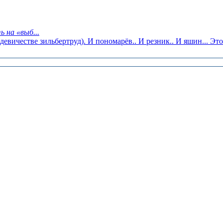
 на «выб...
девичестве зильбертруд). И пономарёв.. И резник.. И яшин... Это