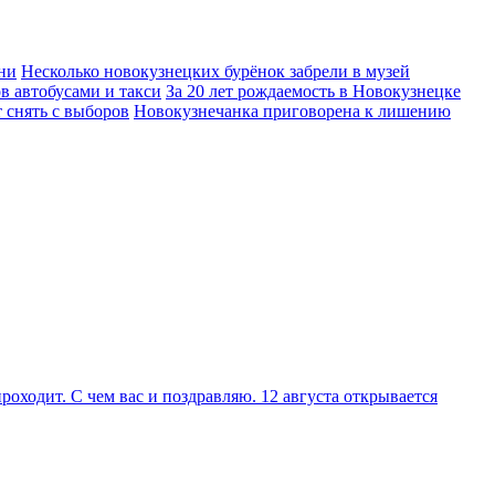
ни
Несколько новокузнецких бурёнок забрели в музей
в автобусами и такси
За 20 лет рождаемость в Новокузнецке
 снять с выборов
Новокузнечанка приговорена к лишению
оходит. С чем вас и поздравляю. 12 августа открывается