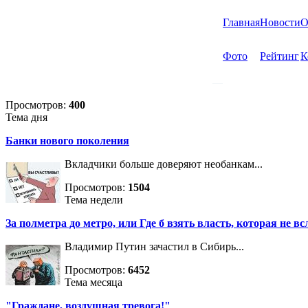
Главная
Новости
О
Фото
Рейтинг
К
Просмотров:
400
Тема дня
Банки нового поколения
Вкладчики больше доверяют необанкам...
Просмотров:
1504
Тема недели
За полметра до метро, или Где б взять власть, которая не вс
Владимир Путин зачастил в Сибирь...
Просмотров:
6452
Тема месяца
"Граждане, воздушная тревога!"