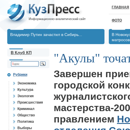
ГЛАВНАЯ
ФОТО
Владимир Путин зачастил в Сибирь...
В Новоку
матросов
В Клуб КП
"Акулы" точа
Завершен прие
Рубрики
городской кон
Экономика
Культура
журналистског
Экология
Происшествия
мастерства-20
Криминал
Общество
правлением
Но
Политика
Выборы