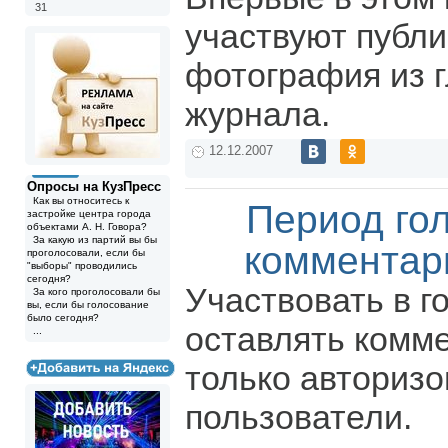
31
участвуют публи
фотография из 
журнала.
12.12.2007
Опросы на КузПресс
Как вы относитесь к
Период го
застройке центра города
объектами А. Н. Говора?
За какую из партий вы бы
комментар
проголосовали, если бы
"выборы" проводились
сегодня?
Участвовать в г
За кого проголосовали бы
вы, если бы голосование
было сегодня?
оставлять комм
...
только авториз
пользователи.