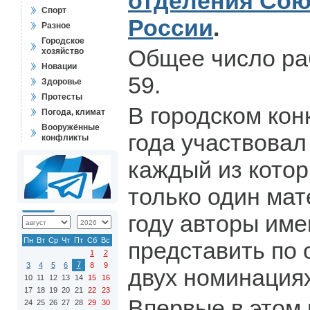
отделения Сою
Спорт
России
.
Разное
Городское
Общее число раб
хозяйство
Новации
59.
Здоровье
Протесты
В городском кон
Погода, климат
Вооружённые
года участвовал
конфликты
каждый из котор
только один мат
году авторы име
Пн
Вт
Ср
Чт
Пт
Сб
Вс
представить по 
1
2
7
3
4
5
6
8
9
двух номинациях
10
11
12
13
14
15
16
17
18
19
20
21
22
23
Впервые в этом 
24
25
26
27
28
29
30