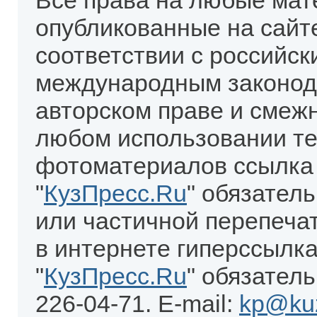
Все права на любые мат
опубликованные на сайт
соответствии с российск
международным законод
авторском праве и смеж
любом использовании те
фотоматериалов ссылка
"
КузПресс.Ru
" обязател
или частичной перепеча
в интернете гиперссылка
"
КузПресс.Ru
" обязатель
226-04-71. E-mail:
kp@kuz