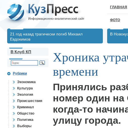
ГЛАВНАЯ
ФОТО
21 год назад трагически погиб Михаил
В Новоку
Евдокимов
В Клуб КП
Хроника утра
времени
Рубрики
Экономика
Принялись раз
Культура
Экология
номер один на
Происшествия
когда-то начи
Криминал
Общество
улицу города.
Политика
Выборы