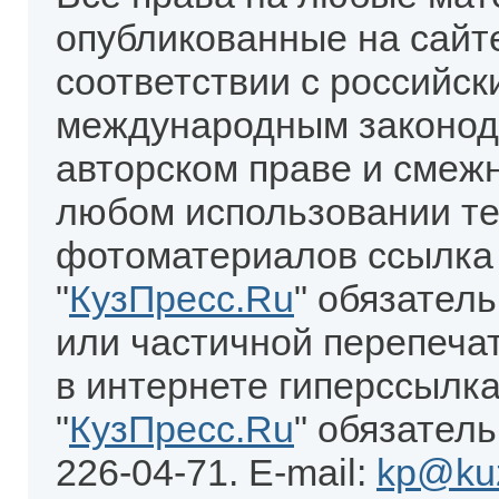
опубликованные на сайт
соответствии с российск
международным законод
авторском праве и смеж
любом использовании те
фотоматериалов ссылка
"
КузПресс.Ru
" обязател
или частичной перепеча
в интернете гиперссылка
"
КузПресс.Ru
" обязатель
226-04-71. E-mail:
kp@kuz