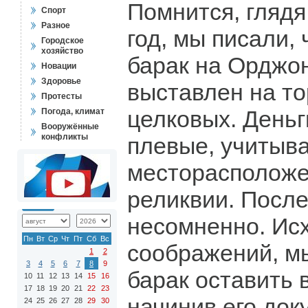
Помнится, глядя
Спорт
Разное
год, мы писали,
Городское
хозяйство
барак на Орджо
Новации
Здоровье
выставлен на то
Протесты
целковых. Деньг
Погода, климат
Вооружённые
конфликты
плевые, учитыв
месторасположе
реликвии. После
несомненно. Исх
Пн
Вт
Ср
Чт
Пт
Сб
Вс
соображений, м
1
2
3
4
5
6
7
8
9
барак оставить 
10
11
12
13
14
15
16
17
18
19
20
21
22
23
начинив его док
24
25
26
27
28
29
30