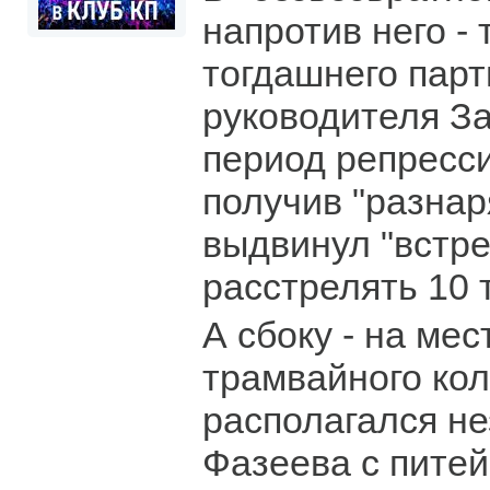
напротив него -
тогдашнего парт
руководителя З
период репресси
получив "разнар
выдвинул "встре
расстрелять 10 т
А сбоку - на ме
трамвайного кол
располагался н
Фазеева с пите