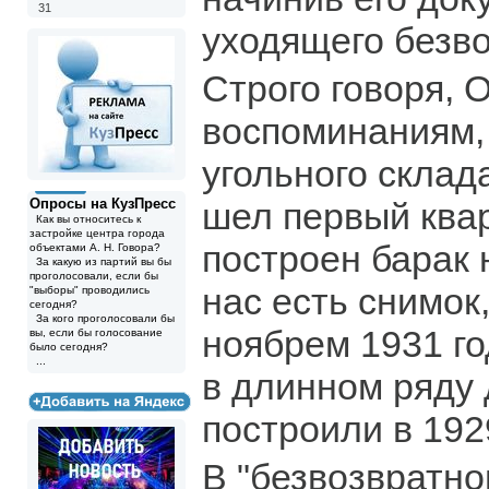
31
уходящего безв
Строго говоря, 
воспоминаниям,
угольного склад
Опросы на КузПресс
шел первый квар
Как вы относитесь к
застройке центра города
построен барак 
объектами А. Н. Говора?
За какую из партий вы бы
проголосовали, если бы
нас есть снимок
"выборы" проводились
сегодня?
За кого проголосовали бы
ноябрем 1931 год
вы, если бы голосование
было сегодня?
...
в длинном ряду 
построили в 1929
В "безвозвратн