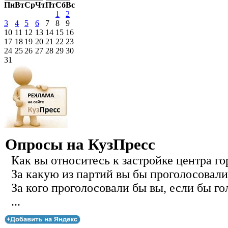
Пн
Вт
Ср
Чт
Пт
Сб
Вс
1
2
3
4
5
6
7
8
9
10
11
12
13
14
15
16
17
18
19
20
21
22
23
24
25
26
27
28
29
30
31
Опросы на КузПресс
Как вы относитесь к застройке центра го
За какую из партий вы бы проголосовали
За кого проголосовали бы вы, если бы го
...