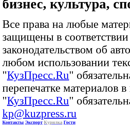
бизнес, культура, сп
Все права на любые матер
защищены в соответствии
законодательством об авт
любом использовании тек
"
КузПресс.Ru
" обязатель
перепечатке материалов в
"
КузПресс.Ru
" обязательн
kp@kuzpress.ru
Контакты
Экспорт
Курилка
Гости