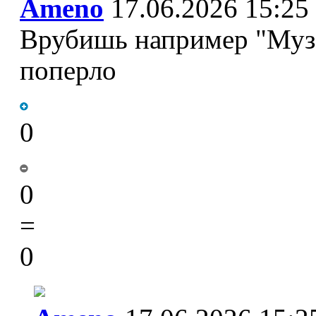
Ameno
17.06.2026 15:25
Врубишь например "Музе
поперло
0
0
=
0