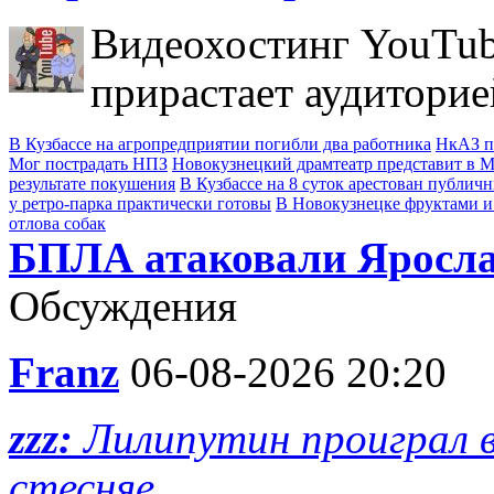
Видеохостинг YouTub
прирастает аудиторие
В Кузбассе на агропредприятии погибли два работника
НкАЗ п
Мог пострадать НПЗ
Новокузнецкий драмтеатр представит в Мо
результате покушения
В Кузбассе на 8 суток арестован публич
у ретро-парка практически готовы
В Новокузнецке фруктами и
отлова собак
БПЛА атаковали Яросла
Обсуждения
Franz
06-08-2026 20:20
zzz:
Лилипутин проиграл в
стесняе...