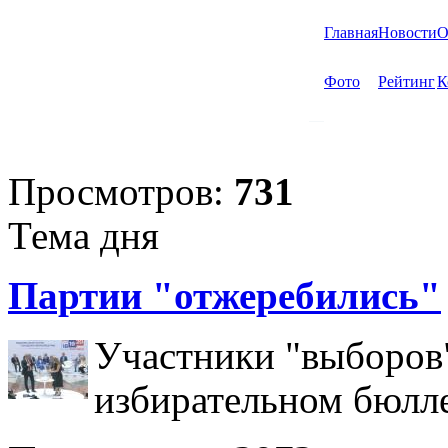
Главная
Новости
О
Фото
Рейтинг
К
Просмотров:
731
Тема дня
Партии "отжеребились"
Участники "выборов"
избирательном бюлл