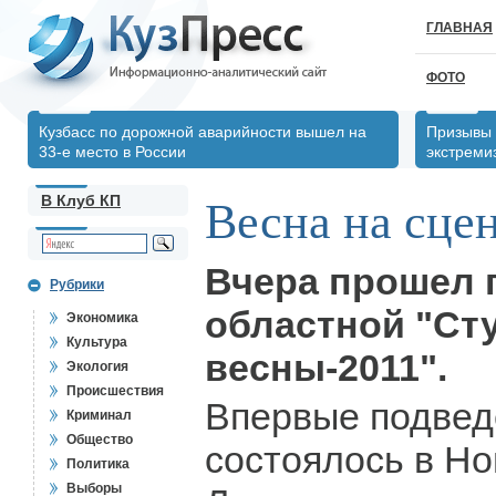
ГЛАВНАЯ
ФОТО
Кузбасс по дорожной аварийности вышел на
Призывы 
33-е место в России
экстреми
В Клуб КП
Весна на сце
Вчера прошел 
Рубрики
областной "Ст
Экономика
Культура
весны-2011".
Экология
Происшествия
Впервые подвед
Криминал
Общество
состоялось в Но
Политика
Выборы