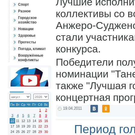
Лучшие исполни
Спорт
коллективы со в
Разное
Городское
Анжеро-Судженс
хозяйство
Новации
стали участник
Здоровье
Протесты
конкурса.
Погода, климат
Вооружённые
Победители пол
конфликты
номинации "Тане
также "Лучшая г
концертная прог
Пн
Вт
Ср
Чт
Пт
Сб
Вс
19.04.2011
1
2
3
4
5
6
7
8
9
10
11
12
13
14
15
16
Период го
17
18
19
20
21
22
23
24
25
26
27
28
29
30