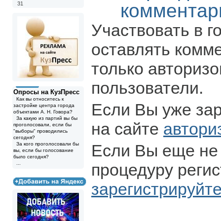
комментар
31
Участвовать в г
оставлять комм
только авториз
пользователи.
Опросы на КузПресс
Как вы относитесь к
Если Вы уже за
застройке центра города
объектами А. Н. Говора?
За какую из партий вы бы
на сайте
автори
проголосовали, если бы
"выборы" проводились
сегодня?
За кого проголосовали бы
Если Вы еще не
вы, если бы голосование
было сегодня?
...
процедуру регис
зарегистрируйт