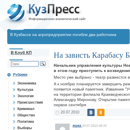
В Кузбассе на агропредприятии погибли два работника
В Клуб КП
На зависть Карабасу 
Начальник управления культуры Но
в этом году приступить к возведени
Рубрики
Место уже выбрано - театр разместся в
Экономика
А к ноябрю планируется завершить рем
появится новый памятник. Изваяние "У
Культура
на территории филиала Краеведческого
Экология
Александру Миронову. Открытие памятн
Происшествия
первое сентября.
Криминал
20.07.2010
Общество
Политика
яшка
20.07.2010 08:33
Выборы