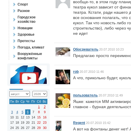
вообще-то, в этом году план
Спорт
театра кукол зависит от фин
Разное
театра. Кстати, ради нашего
Городское
все основания полагать, что 
хозяйство
кукол. Так что новость либо г
строительство), либо через ч
Новации
не идет
Здоровье
Протесты
Погода, климат
Обосреватель
20.07.2010 10:23
Вооружённые
Предлагаю просто переимено
конфликты
rob
20.07.2010 11:46
А что, прикольно будет, куко
пользователь
20.07.2010 11:49
Яшке: кажется ММ активизиров
Пн
Вт
Ср
Чт
Пт
Сб
Вс
главное - бурная деятельност
1
2
6
3
4
5
7
8
9
10
11
12
13
14
15
16
17
18
19
20
21
22
23
Regent
20.07.2010 15:42
24
25
26
27
28
29
30
А вот на фонтаны денег нет! 