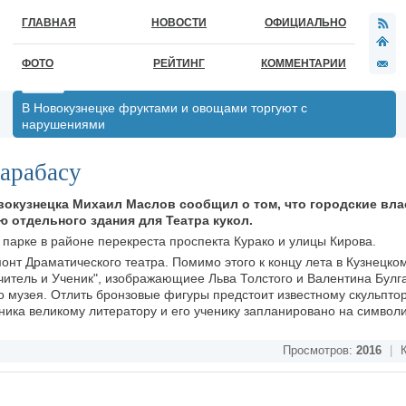
ГЛАВНАЯ
НОВОСТИ
ОФИЦИАЛЬНО
ФОТО
РЕЙТИНГ
КОММЕНТАРИИ
В Новокузнецке фруктами и овощами торгуют с
нарушениями
Барабасу
вокузнецка Михаил Маслов сообщил о том, что городские вл
ю отдельного здания для Театра кукол.
 парке в районе перекреста проспекта Курако и улицы Кирова.
онт Драматического театра. Помимо этого к концу лета в Кузнецко
читель и Ученик", изображающиее Льва Толстого и Валентина Булг
 музея. Отлить бронзовые фигуры предстоит известному скульптор
ика великому литератору и его ученику запланировано на символи
Просмотров:
2016
|
К