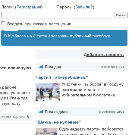
Логин: (
Регистрация
)
Пароль: (
Забыли?
)
Входить при каждом посещении
В Кузбассе на 8 суток арестован публичный рукоблуд
Добавить новость
Тема дня
Просмотров:
725
асти планируют
Партии "отжеребились"
Участники "выборов" в Госдуму
м районе
разыграли места в
акова установят
избирательном бюллетене
у из Улан-Удэ
чную дату -
Тема недели
Просмотров:
2973
омментариев:
6
"Шансы не нулевые"
Одиннадцать партий поборются
за вхождение в Госдуму IX созыва