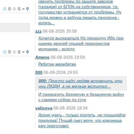
свесить проблемы по защите заводов
(складов) от БПЛА на собственников, т.е.
0
0
=
0
государство устраняется от проблемы. Ну
тогда можно и арбуха лишить пенсиона -
копить...
zzz
06-08-2026 20:08
Хочется высказаться Но промолчу Ибо при
оценке деяний упырей-террористов
молчание - золото
0
0
=
0
Ameno
06-08-2026 19:59
Ребятки-жеребятки
000
06-08-2026 19:55
000:
Просто надо людям вспомнить что
они ЛЮДИ, а не мелкие мстител...
И прекратить безумную и бездумную войну
с самими собою по сути
valicova
06-08-2026 18:34
Дурня учить - только портить, не поощряйте
придурка! Пущай пьет мочу, что ключница
ему приготовит.