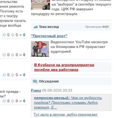
оительство
на "выборах" в сентябре текущего
шения ремонта
года. ЦИК РФ завершил
 Поэтому есть
процедуру их регистрации.
т к театру
нировали начать
ь еще вообще
Тема месяца
Просмотров:
8420
0
0
=
0
"Протестный рост"
Видеохостинг YouTube несмотря
на блокировки в РФ прирастает
аудиторией.
0
0
=
0
В Кузбассе на агропредприятии
погибли два работника
0
0
=
0
Обсуждения
Franz
06-08-2026 20:33
всё правда -
чём?
петросян-месный:
Чем не мудрость
0
0
=
0
предков? Простыми словами Арбух
говорит, Е...
Тут дело в другом, арбуз предлагает