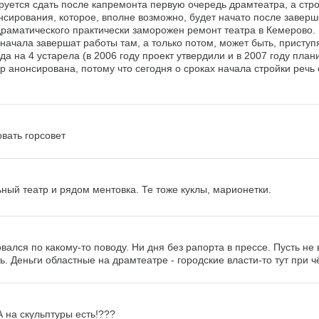
ируется сдать после капремонта первую очередь драмтеатра, а стр
ансирования, которое, вполне возможно, будет начато после завер
 драматического практически заморожен ремонт театра в Кемерово.
сначала завершат работы там, а только потом, может быть, приступя
ода на 4 устарела (в 2006 году проект утвердили и в 2007 году пла
ур анонсирована, потому что сегодня о сроках начала стройки реч
вать горсовет
льный театр и рядом ментовка. Те тоже куклы, марионетки.
ался по какому-то поводу. Ни дня без рапорта в прессе. Пусть не 
ь. Деньги областные на драмтеатре - городские власти-то тут при 
А на скульптуры есть!???