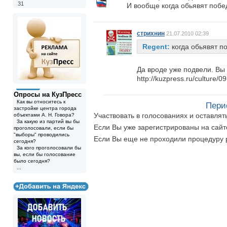
31
И вообще когда обьявят побе
стрихнин
21.07.2010 02:39
Regent:
когда обьявят п
Да вроде уже подвели. Вы
http://kuzpress.ru/culture/
Опросы на КузПресс
Как вы относитесь к
Пери
застройке центра города
Участвовать в голосованиях и оставля
объектами А. Н. Говора?
За какую из партий вы бы
Если Вы уже зарегистрированы на сай
проголосовали, если бы
"выборы" проводились
Если Вы еще не проходили процедуру 
сегодня?
За кого проголосовали бы
вы, если бы голосование
было сегодня?
...