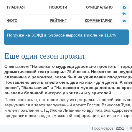
ГЛАВНАЯ
НОВОСТИ
ОФИЦИАЛЬНО
ФОТО
РЕЙТИНГ
КОММЕНТАРИИ
Погрузка на ЗСЖД в Кузбассе выросла в июле на 11,6%
Еще один сезон прожит
Спектаклем "На всякого мудреца довольно простоты" горо
драматический театр закрыл 75-й сезон. Несмотря на неудо
связанные с ремонтом, сезон был на удивление плодотвор
Поставлено шесть спектаклей, два из них - для детей. А спе
осени", "Балаганчик" и "На всякого мудреца довольно про
вызвали большой интерес у критики и у зрителей.
После спектакля, в котором одну из центральных ролей очень х
вернувшийся в театр заслуженный артист России Вячеслав Туев,
и член правления СТД Илона Литвиненко вручила благодарстве
представителям средств массовой информации, активно и творч
Просмотров:
2251
|
К