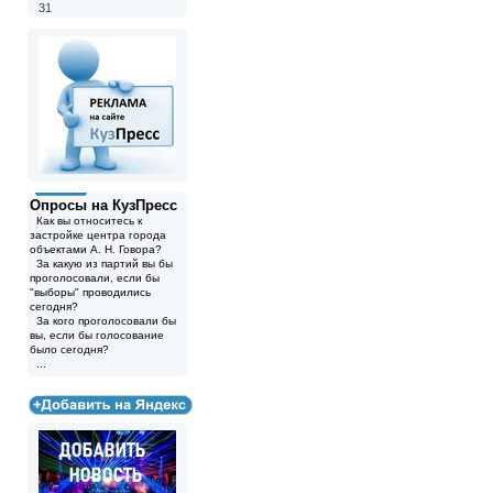
31
Опросы на КузПресс
Как вы относитесь к
застройке центра города
объектами А. Н. Говора?
За какую из партий вы бы
проголосовали, если бы
"выборы" проводились
сегодня?
За кого проголосовали бы
вы, если бы голосование
было сегодня?
...