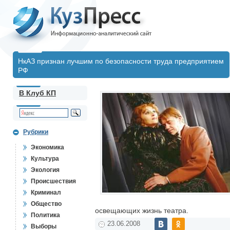
НкАЗ признан лучшим по безопасности труда предприятием
РФ
В Клуб КП
Рубрики
Экономика
Культура
Экология
Происшествия
Криминал
Общество
освещающих жизнь театра.
Политика
23.06.2008
Выборы