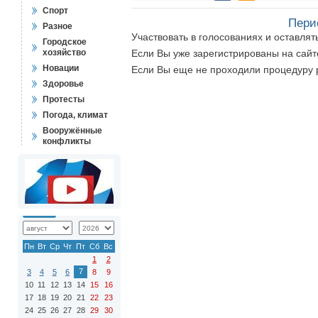
Спорт
Пери
Разное
Участвовать в голосованиях и оставля
Городское
хозяйство
Если Вы уже зарегистрированы на сай
Новации
Если Вы еще не проходили процедуру 
Здоровье
Протесты
Погода, климат
Вооружённые
конфликты
Пн
Вт
Ср
Чт
Пт
Сб
Вс
1
2
7
3
4
5
6
8
9
10
11
12
13
14
15
16
17
18
19
20
21
22
23
24
25
26
27
28
29
30