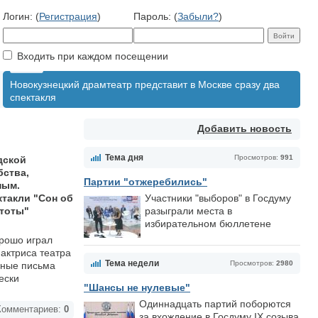
Логин: (
Регистрация
)
Пароль: (
Забыли?
)
Входить при каждом посещении
Новокузнецкий драмтеатр представит в Москве сразу два
спектакля
Добавить новость
Тема дня
Просмотров:
991
дской
бства,
Партии "отжеребились"
ным.
ктакли "Сон об
Участники "выборов" в Госдуму
стоты"
разыграли места в
избирательном бюллетене
орошо играл
 актриса театра
Тема недели
Просмотров:
2980
нные письма
ески
"Шансы не нулевые"
Одиннадцать партий поборются
омментариев:
0
за вхождение в Госдуму IX созыва