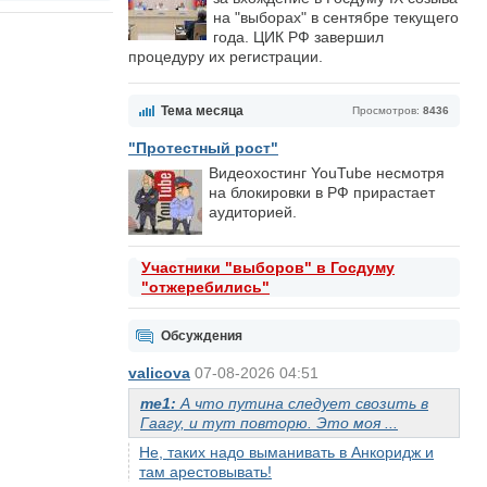
на "выборах" в сентябре текущего
года. ЦИК РФ завершил
процедуру их регистрации.
Тема месяца
Просмотров:
8436
"Протестный рост"
Видеохостинг YouTube несмотря
на блокировки в РФ прирастает
аудиторией.
Участники "выборов" в Госдуму
"отжеребились"
Обсуждения
valicova
07-08-2026 04:51
me1:
А что путина следует свозить в
Гаагу, и тут повторю. Это моя ...
Не, таких надо выманивать в Анкоридж и
там арестовывать!