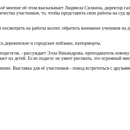
воё мнение об этом высказывает Людмила Силкина, директор гале
ичества участников, то, чтобы представить свои работы на суд з
и посмотреть на работы коллег, обратить внимание учеников на 
сь деревенские и городские пейзажи, натюрморты.
педагогов, - рассуждает Элла Никандрова, преподаватель новоку
ает их детей. Если педагог не умеет рисовать, это огромный ми
ение. Выставка для её участников - повод встретиться с друзья