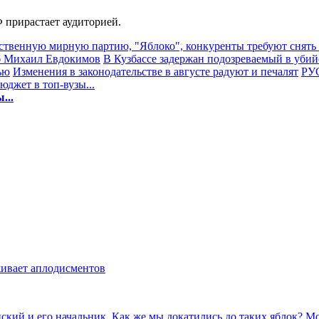
 прирастает аудиторией.
ственную мирную партию, "Яблоко", конкуренты требуют снять
иб Михаил Евдокимов
В Кузбассе задержан подозреваемый в убий
ью
Изменения в законодательстве в августе радуют и печалят
РУС
джет в топ-вузы...
...
живает аплодисментов
инский и его начальник. Как же мы докатились до таких яблок? 