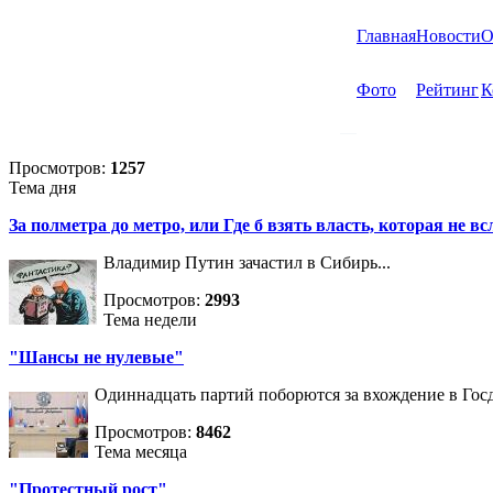
Главная
Новости
О
Фото
Рейтинг
К
Просмотров:
1257
Тема дня
За полметра до метро, или Где б взять власть, которая не вс
Владимир Путин зачастил в Сибирь...
Просмотров:
2993
Тема недели
"Шансы не нулевые"
Одиннадцать партий поборются за вхождение в Госд
Просмотров:
8462
Тема месяца
"Протестный рост"