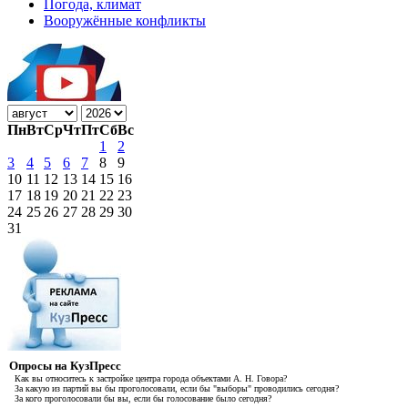
Погода, климат
Вооружённые конфликты
Пн
Вт
Ср
Чт
Пт
Сб
Вс
1
2
3
4
5
6
7
8
9
10
11
12
13
14
15
16
17
18
19
20
21
22
23
24
25
26
27
28
29
30
31
Опросы на КузПресс
Как вы относитесь к застройке центра города объектами А. Н. Говора?
За какую из партий вы бы проголосовали, если бы "выборы" проводились сегодня?
За кого проголосовали бы вы, если бы голосование было сегодня?