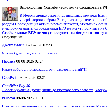
Видеохостинг YouTube несмотря на блокировки в РФ
В Новокузнецке открылись школьные ярмарки
Един
ущерб здоровью брата
21 год назад трагически пог
роддом Новокузнецка активно ремонтируется, открытие - осен
электрохимзащиты
Стобалльники ЕГЭ не могут поступить на бю
Стобалльники ЕГЭ не могут поступить на бюджет в топ-вузы
Обсуждения
Джентльмен
08-08-2026 03:23
Что же будет с Родиной и с нами?
Нюська
08-08-2026 02:24
Какие собственно мерзавцы эти "лидеры партий"!!!
GoodWin
08-08-2026 02:21
GoodWin:
Ему 80
Любой мужчина, дотянувший до престарелого возраста, хаслу
valicova
08-08-2026 00:31
И зачем, образования-то они не получат, когда в истории Мед