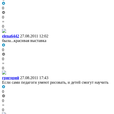
0
0
=
0
elena6442
27.08.2011 12:02
была...красивая выставка
0
0
=
0
григорий
27.08.2011 17:43
Если сами педагоги умеют рисовать, и детей смогут научить
0
0
=
0