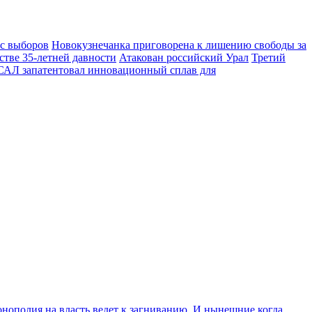
 с выборов
Новокузнечанка приговорена к лишению свободы за
стве 35-летней давности
Атакован российский Урал
Третий
АЛ запатентовал инновационный сплав для
Монополия на власть ведет к загниванию. И нынешние когда