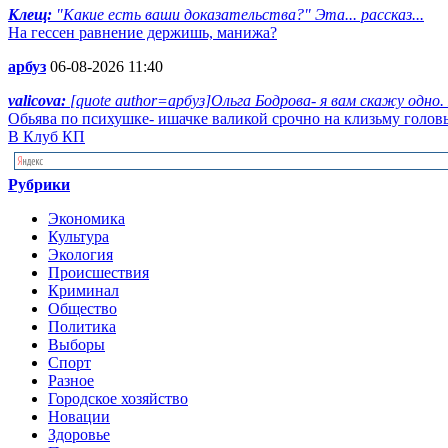
Клещ:
"Какие есть ваши доказательства?" Эта... рассказ...
На гессен равнение держишь, манижа?
арбуз
06-08-2026 11:40
valicova:
[quote author=арбуз]Ольга Бодрова- я вам скажу одно.
Обьява по психушке- ишачке валикой срочно на клизьму голов
В Клуб КП
Рубрики
Экономика
Культура
Экология
Происшествия
Криминал
Общество
Политика
Выборы
Спорт
Разное
Городское хозяйство
Новации
Здоровье