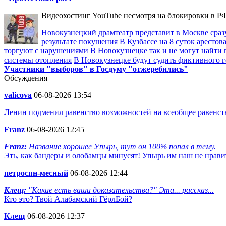
Видеохостинг YouTube несмотря на блокировки в РФ
Новокузнецкий драмтеатр представит в Москве сразу
результате покушения
В Кузбассе на 8 суток аресто
торгуют с нарушениями
В Новокузнецке так и не могут найти 
системы отопления
В Новокузнецке будут судить фиктивного 
Участники "выборов" в Госдуму "отжеребились"
Обсуждения
valicova
06-08-2026 13:54
Ленин подменил равенство возможностей на всеобщее равенств
Franz
06-08-2026 12:45
Franz:
Название хорошее Упырь, тут он 100% попал в тему.
Эть, как бандеры и олобамцы минусят! Упырь им наш не нрави
петросян-месный
06-08-2026 12:44
Клещ:
"Какие есть ваши доказательства?" Эта... рассказ...
Кто это? Твой Алабамский ГёрлБой?
Клещ
06-08-2026 12:37