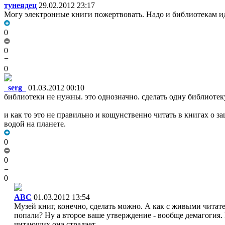
тунеядец
29.02.2012 23:17
Могу электронные книги пожертвовать. Надо и библиотекам и
0
0
=
0
_serg_
01.03.2012 00:10
библиотеки не нужны. это однозначно. сделать одну библиотеку
и как то это не правильно и кощунственно читать в книгах о з
водой на планете.
0
0
=
0
АВС
01.03.2012 13:54
Музей книг, конечно, сделать можно. А как с живыми читат
попали? Ну а второе ваше утверждение - вообще демагогия. 
читающих она страдает.