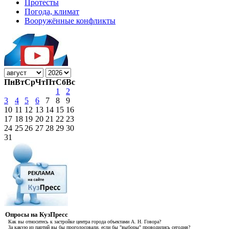
Протесты
Погода, климат
Вооружённые конфликты
Пн
Вт
Ср
Чт
Пт
Сб
Вс
1
2
3
4
5
6
7
8
9
10
11
12
13
14
15
16
17
18
19
20
21
22
23
24
25
26
27
28
29
30
31
Опросы на КузПресс
Как вы относитесь к застройке центра города объектами А. Н. Говора?
За какую из партий вы бы проголосовали, если бы "выборы" проводились сегодня?