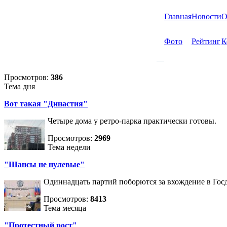
Главная
Новости
О
Фото
Рейтинг
К
Просмотров:
386
Тема дня
Вот такая "Династия"
Четыре дома у ретро-парка практически готовы.
Просмотров:
2969
Тема недели
"Шансы не нулевые"
Одиннадцать партий поборются за вхождение в Госд
Просмотров:
8413
Тема месяца
"Протестный рост"