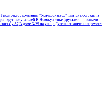
Гендиректор компании "Уралдронзавод" Ткачук пострадал в
рен круг получателей
В Новокузнецке фруктами и овощами
йских Су-57
В доме №35 на улице Дузенко закончен капремонт