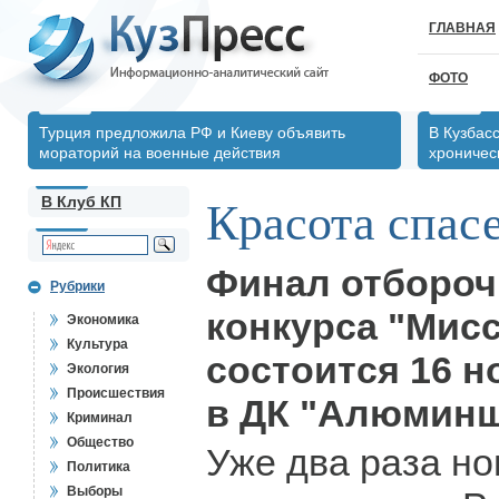
ГЛАВНАЯ
ФОТО
Турция предложила РФ и Киеву объявить
В Кузбас
мораторий на военные действия
хрониче
В Клуб КП
Красота спас
Финал отбороч
Рубрики
конкурса "Мисс
Экономика
Культура
состоится 16 н
Экология
Происшествия
в ДК "Алюминщ
Криминал
Общество
Уже два раза но
Политика
Выборы