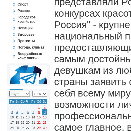
представляли Р
Спорт
конкурсах красо
Разное
Городское
Россия" - крупн
хозяйство
Новации
национальный п
Здоровье
Протесты
предоставляющ
Погода, климат
Вооружённые
самым достойны
конфликты
девушкам из лю
страны заявить 
себя всему миру
возможности ли
Пн
Вт
Ср
Чт
Пт
Сб
Вс
1
2
3
4
5
6
7
8
9
профессионально
10
11
12
13
14
15
16
17
18
19
20
21
22
23
самое главное, 
24
25
26
27
28
29
30