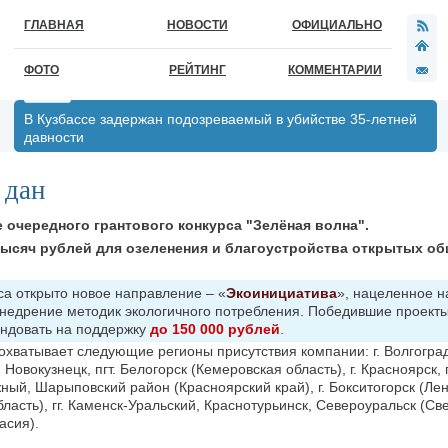
ГЛАВНАЯ
НОВОСТИ
ОФИЦИАЛЬНО
ФОТО
РЕЙТИНГ
КОММЕНТАРИИ
В Кузбассе задержан подозреваемый в убийстве 35-летней
давности
 дан
 очередного грантового конкурса "Зелёная волна".
тысяч рублей для озеленения и благоустройства открытых о
са открыто новое направление – «
Экоинициатива
», нацеленное н
недрение методик экологичного потребления. Победившие проекты
ендовать на поддержку
до 150 000 рублей
.
ватывает следующие регионы присутствия компании: г. Волгоград, 
 Новокузнецк, пгт. Белогорск (Кемеровская область), г. Красноярск, г
ежный, Шарыповский район (Красноярский край), г. Бокситогорск (Ле
бласть), гг. Каменск-Уральский, Краснотурьинск, Североуральск (С
асия).