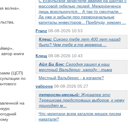
С Есаульской зачастили аварии на шахтах с
массовой гибелью людей. Междуреченск
ая волна».
лишь всколыхнулся... А так-то смолчали...
Да уже и забыли про первоначальные
льства,
капиталы инвесторов... Приблуду, никому ...
Franz
08-08-2026 10:53
Клещ:
Сикоко тебе лет 400 лет назад
было? Чем тебе в те времена ...
йвер»,
, автор книги
Клещ
08-08-2026 10:43
Айл Би Бэк:
Сегодня зашел в наш
местный Вальберис, народу - тьма
грамм (ЦСП)
Местный Вальберис - в изгаиле?
нсультации по
антового
valicova
08-08-2026 05:27
петросян-месный:
Журавлев это
Терешкова предстоящих выборов ,к нему
авленной на
приходят м...
нкурс
Что черепахи всем кагалом мешок писем
вогодний
накатали?
ному