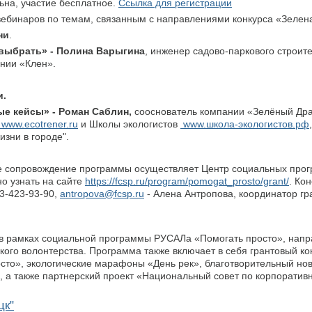
на, участие бесплатное.​
Ссылка для регистрации
вебинаров по темам, связанным с направлениями конкурса «Зелен
ни
.
 выбрать» - Полина Варыгина
, инженер садово-паркового строите
нии «Клен».
и.
е кейсы» - Роман Саблин,
сооснователь компании «Зелёный Дра
www.ecotrener.ru
и Школы экологистов
www.школа-экологистов.рф
жизни в городе".
е сопровождение программы осуществляет Центр социальных про
о узнать на сайте
https://fcsp.ru/program/pomogat_prosto/grant/
. Ко
13-423-93-90,
antropova@fcsp.ru
- Алена Антропова, координатор гр
 в рамках социальной программы РУСАЛа «Помогать просто», напр
кого волонтерства. Программа также включает в себя грантовый ко
сто», экологические марафоны «День рек», благотворительный но
, а также партнерский проект «Национальный совет по корпоратив
цк"