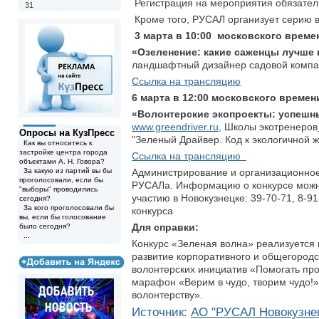
Регистрация на мероприятия обязатель
31
Кроме того, РУСАЛ организует серию 
3 марта в 10:00 московского време
«Озеленение: какие саженцы лучше
ландшафтный дизайнер садовой компа
Ссылка на трансляцию
6 марта в 12:00 московского времен
«Волонтерские экопроекты: успешны
www.greendriver.ru
, Школы экотренеров
Опросы на КузПресс
"Зеленый Драйвер. Код к экологичной 
Как вы относитесь к
застройке центра города
Ссылка на трансляцию
объектами А. Н. Говора?
За какую из партий вы бы
Администрирование и организационно
проголосовали, если бы
РУСАЛа. Информацию о конкурсе можн
"выборы" проводились
участию в Новокузнецке: 39-70-71, 8-9
сегодня?
За кого проголосовали бы
конкурса
вы, если бы голосование
Для справки:
было сегодня?
...
Конкурс «Зеленая волна» реализуется
развитие корпоративного и общегородс
волонтерских инициатив «Помогать про
марафон «Верим в чудо, творим чудо!»
волонтерству».
Источник:
АО "РУСАЛ Новокузне