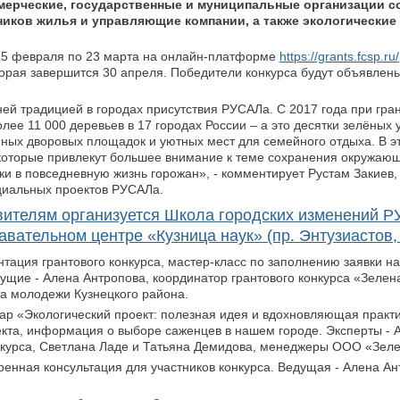
мерческие, государственные и муниципальные организации 
иков жилья и управляющие компании, а также экологические
25 февраля по 23 марта на онлайн-платформе
https://grants.fcsp.ru/
оторая завершится 30 апреля. Победители конкурса будут объявлен
ей традицией в городах присутствия РУСАЛа. С 2017 года при гра
е 11 000 деревьев в 17 городах России – а это десятки зелёных у
нных дворовых площадок и уютных мест для семейного отдыха. В э
 которые привлекут большее внимание к теме сохранения окружаю
ки в повседневную жизнь горожан», - комментирует Рустам Закиев,
циальных проектов РУСАЛа.
вителям организуется Школа городских изменений Р
авательном центре «Кузница наук» (пр. Энтузиастов, 
нтация грантового конкурса, мастер-класс по заполнению заявки на
дущие - Алена Антропова, координатор грантового конкурса «Зелен
а молодежи Кузнецкого района.​
ар «Экологический проект: полезная идея и вдохновляющая практи
кта, информация о выборе саженцев в нашем городе. Эксперты - 
онкурса, Светлана Ладе и Татьяна Демидова, менеджеры ООО «Зеле
енная консультация для участников конкурса. Ведущая -​ Алена Ан