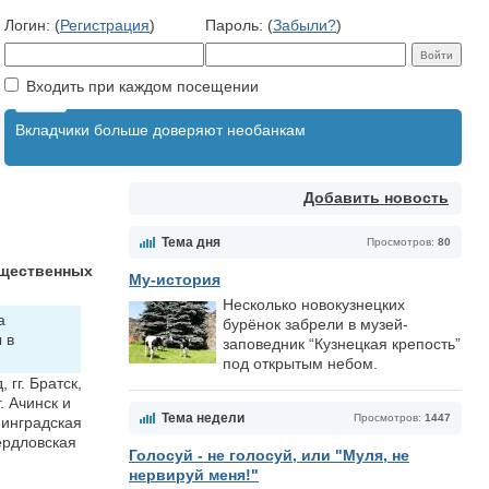
Логин: (
Регистрация
)
Пароль: (
Забыли?
)
Входить при каждом посещении
Вкладчики больше доверяют необанкам
Добавить новость
Тема дня
Просмотров:
80
бщественных
Му-история
Несколько новокузнецких
а
бурёнок забрели в музей-
 в
заповедник “Кузнецкая крепость”
под открытым небом.
гг. Братск,
. Ачинск и
Тема недели
Просмотров:
1447
нинградская
вердловская
Голосуй - не голосуй, или "Муля, не
нервируй меня!"