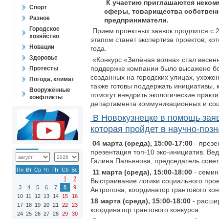
К участию приглашаются неком
Спорт
сферы, товарищества собственн
Разное
предприниматели.
Городское
Прием проектных заявок продлится с 
хозяйство
этапом станет экспертиза проектов, к
Новации
года.
Здоровье
«Конкурс «Зелёная волна» стал весенн
поддержке компании было высажено боле
Протесты
созданных на городских улицах, ухоже
Погода, климат
также готовы поддержать инициативы,
Вооружённые
помогут внедрить экологические практи
конфликты
департамента коммуникационных и со
В Новокузнецке в помощь зая
которая пройдет в научно-позн
04 марта (среда), 15:00-17:00
- презе
презентация топ-10 эко-инициатив. Ве
Галина Пальянова, председатель совет
Пн
Вт
Ср
Чт
Пт
Сб
Вс
11 марта (среда), 15:00-18:00
- семин
1
2
Выстраивание логики социального прое
3
4
5
6
7
8
9
Антропова, координатор грантового к
10
11
12
13
14
15
16
18 марта (среда), 15:00-18:00
- расшир
17
18
19
20
21
22
23
координатор грантового конкурса.​
24
25
26
27
28
29
30