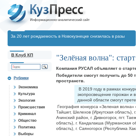
За 20 лет рождаемость в Новокузнецке снизилась в разы
В Клуб КП
"Зелёная волна": старт
Компания РУСАЛ объявляет о старте
Победители смогут получить до 50 
Рубрики
пространств.
Экономика
В 2019 году в рамках конкур
Культура
экопросвещение горожан и в
данной области смогут прет
Экология
География конкурса «Зеленая волна» ох
Происшествия
Тайшет, Шелехов (Иркутская область), г.
Криминал
Ачинский район, г. Дивногорск, пгт. Та
Общество
область), г. Кандалакша (Мурманская о
Политика
область), г. Саяногорск (Республика Хак
Выборы