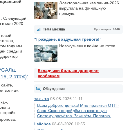
социальной
Электоральная кампания-2026
вырулила на финишную
прямую.
. Следующий
ы в мае 2020
Тема месяца
Просмотров:
6446
нтовой
"Граждане, воздушная тревога!"
голков,
Новокузнецк к войне не готов.
том году мы
щей среды и
 директор
УСАЛа,
Вкладчики больше доверяют
необанкам
16, 2 этаж):
 сайте,
Обсуждения
ая волна»,
так - то
08-08-2026 11:11
ка».
Всем доброго денька! Мне нравится ОТП -
Алена
банк. Скоро перейдём на квантовую
нстрой».
Систему расчётов. Заживём. Полагаю.
тропова,
lis0chca
08-08-2026 10:55