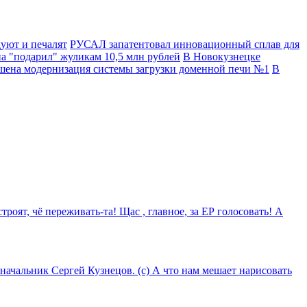
дуют и печалят
РУСАЛ запатентовал инновационный сплав для
а "подарил" жуликам 10,5 млн рублей
В Новокузнецке
ена модернизация системы загрузки доменной печи №1
В
роят, чё переживать-та! Щас , главное, за ЕР голосовать! А
оначальник Сергей Кузнецов. (с) А что нам мешает нарисовать