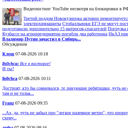
Видеохостинг YouTube несмотря на блокировки в РФ
Третий роддом Новокузнецка активно ремонтируется
электрохимзащиты
Стобалльники ЕГЭ не могут посту
подготовили дополнительно 15 матросов-спасателей
Погрузка 
Кузбассе на агропредприятии погибли два работника
НкАЗ при
Владимир Путин зачастил в Сибирь...
Обсуждения
Клещ
07-08-2026 10:18
lis0chca:
Все в восторге!
И ты?
lis0chca
07-08-2026 10:11
Достроят, кто бы сомневался, те ликующие ребятишки, чуть не о
там и не тольк...
Franz
07-08-2026 09:35
...Ах, да, чуть не забыл про "легкое наземное метро", что пр
схему...
арбуз
07-08-2026 08:16