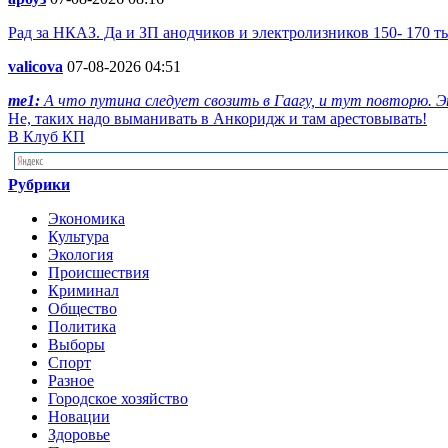
Рад за НКАЗ. Да и ЗП анодчиков и электролизников 150- 170 
valicova
07-08-2026 04:51
me1:
А что путина следует свозить в Гаагу, и тут повторю. Эт
Не, таких надо выманивать в Анкоридж и там арестовывать!
В Клуб КП
Рубрики
Экономика
Культура
Экология
Происшествия
Криминал
Общество
Политика
Выборы
Спорт
Разное
Городское хозяйство
Новации
Здоровье