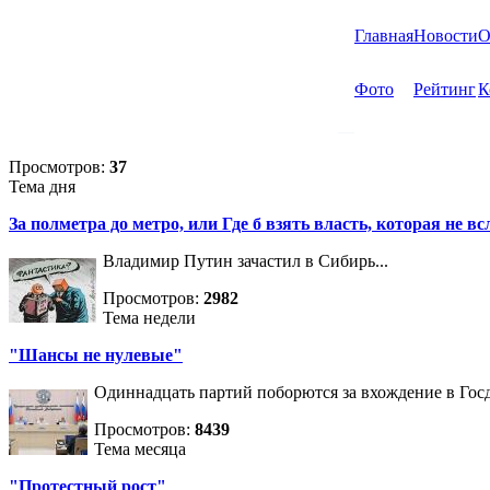
Главная
Новости
О
Фото
Рейтинг
К
Просмотров:
37
Тема дня
За полметра до метро, или Где б взять власть, которая не вс
Владимир Путин зачастил в Сибирь...
Просмотров:
2982
Тема недели
"Шансы не нулевые"
Одиннадцать партий поборются за вхождение в Госд
Просмотров:
8439
Тема месяца
"Протестный рост"