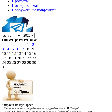
Протесты
Погода, климат
Вооружённые конфликты
Пн
Вт
Ср
Чт
Пт
Сб
Вс
1
2
3
4
5
6
7
8
9
10
11
12
13
14
15
16
17
18
19
20
21
22
23
24
25
26
27
28
29
30
31
Опросы на КузПресс
Как вы относитесь к застройке центра города объектами А. Н. Говора?
За какую из партий вы бы проголосовали, если бы "выборы" проводились сегодня?