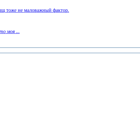
тыщ тоже не маловажный фактор.
о моя ...