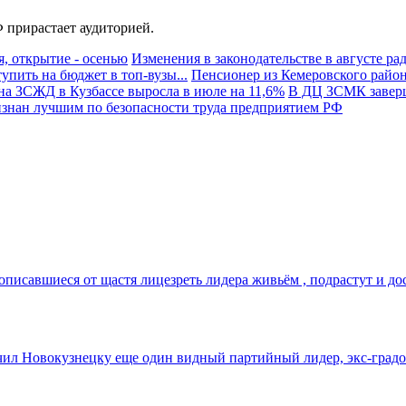
 прирастает аудиторией.
, открытие - осенью
Изменения в законодательстве в августе ра
пить на бюджет в топ-вузы...
Пенсионер из Кемеровского район
на ЗСЖД в Кузбассе выросла в июле на 11,6%
В ДЦ ЗСМК заверш
знан лучшим по безопасности труда предприятием РФ
писавшиеся от щастя лицезреть лидера живьём , подрастут и дост
орочил Новокузнецку еще один видный партийный лидер, экс-град