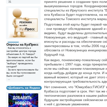
принято решение о создании трех поли
31
вышеуказанных городов. Координироват
специалисты из Иркутского института 
юга Кузбасса будет подготовлена, на н
специалисты Томского института марк
Подготовка этой карты будет первой ч
- они проведут обследование зданий и 
видимо, будут выделены дополнительны
Новокузнецке, его ведущий - главный а
втиснуты и расходы на обеспечение се
Опросы на КузПресс
заинтересованы в том, чтобы 2006 год
Как вы относитесь к
облсовета от Новокузнецка иницииров
застройке центра города
будущий год.
объектами А. Н. Говора?
За какую из партий вы бы
Как видно, понемножку-помаленьку сей
проголосовали, если бы
"выборы" проводились
пребывали с 1997 года, когда прекрати
сегодня?
если мы сейчас начнем планомерные и,
За кого проголосовали бы
когда-нибудь дойдем до конца пути. И 
вы, если бы голосование
было сегодня?
важный момент, который не дает этого
...
контролирующая требовательность адми
Нет сомнения, что "ЮжкузбассТИСИЗ" в
Кузбасса подготовит в срок. Нет так ж
тектонических разломов в нашем район
будущим застройщикам сейсмически опа
к ней с должным уважением.