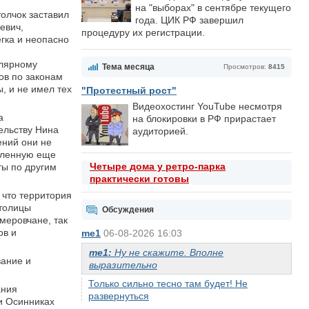
на "выборах" в сентябре текущего
толчок заставил
года. ЦИК РФ завершил
евич,
процедуру их регистрации.
гка и неопасно
улярному
Тема месяца
Просмотров:
8415
ов по законам
, и не имел тех
"Протестный рост"
Видеохостинг YouTube несмотря
а
на блокировки в РФ прирастает
ельству Нина
аудиторией.
ений они не
авленную еще
Четыре дома у ретро-парка
ты по другим
практически готовы
 что территория
столицы
Обсуждения
меровчане, так
ов и
me1
06-08-2026 16:03
me1:
Ну не скажите. Вполне
вание и
выразительно
Только сильно тесно там будет! Не
ания
развернуться
и Осинниках