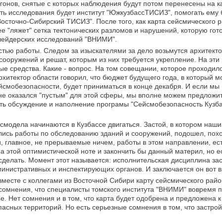
гонов, снятые с которых наблюдения будут потом перенесены на к
ь исследования будет институт "ЮжкузбассТИСИЗ", помогать ему 
"Восточно-Сибирский ТИСИЗ". После того, как карта сейсмического
ее "ляжет" сетка тектонических разломов и нарушений, которую гот
шейдерских исследований "ВНИМИ".
астью работы. Следом за изыскателями за дело возьмутся архитект
сооружений и решат, которым из них требуется укрепление. На эти
е средства. Какие - вопрос. На том совещании, которое проходило
рхитектор области говорил, что бюджет будущего года, в который м
йсмобезопасности, будет приниматься в конце декабря. И если мы
 не оказался "пустым" для этой сферы, мы вполне можем предложи
ать обсуждение и наполнение програмы "Сейсмобезопасность Кузба
смодела начинаются в Кузбассе двигаться. Застой, в котором наш
лись работы по обследованию зданий и сооружений, подошел, похож
 главное, не прерываемые ничем, работы в этом направлении, ест
на этой оптимистической ноте и закончить бы данный материл, но е
 сделать. Момент этот называется: исполнительская дисциплина за
нистративных и инспектирующих органов. И заключается он вот в
месте с коллегами из Восточной Сибири карту сейсмического рай
е сомнения, что специалисты томского института "ВНИМИ" вовремя п
е. Нет сомнения и в том, что карта будет одобрена и предложена 
сных территорий. Но есть серьезные сомнения в том, что застро