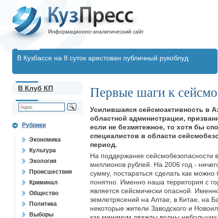
В Кузбассе на 8 суток арестован публичный рукоблуд
В Клуб КП
Первые шаги к сейсмо
Усилившаяся сейсмоактивность в А
областной администрации, призван
Рубрики
если не безмятежное, то хотя бы с
специалистов в области сейсмобез
Экономика
период.
Культура
На поддержание сейсмобезопасности в
Экология
миллионов рублей. На 2006 год - ничег
Происшествия
сумму, постараться сделать как можно
понятно. Именно наша территория с г
Криминал
является сейсмически опасной. Именно
Общество
землетрясений на Алтае, в Китае, на Б
Политика
некоторые жители Заводского и Новоил
Выборы
как минимум дважды волны небольших 