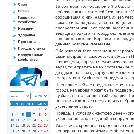
Спорт
15 сентября толчок силой в 3,6 балла 
Разное
побеспокоиться жителей Осинников. Об
сообщившая о них, назвала их землетр
Городское
хозяйство
покачали наши дома, а вот сообщения
распространившиеся среди населения в
Новации
ведущему одного из городских телекан
Здоровье
военного времени. Впрочем, телеведущ
Протесты
данных, которые имеем мы.
Погода, климат
Оба руководителя совещания: первого 
Вооружённые
администрации Кемеровской области Ни
конфликты
Глотко цели, определяемые исследоват
верят, то и тратить на их составление
двадцать лет назад карту сейсмическо
городам юга Кузбасса и определить: п
Последнее сейчас представляется такж
города Кемерова может быть подвергну
Кузбасса - это неприятный сюрприз. П
же как и их южные соседи начнут обра
Пн
Вт
Ср
Чт
Пт
Сб
Вс
укрепление старых.
1
2
Правда, в условиях жесткого денежног
6
3
4
5
7
8
9
укрепление старых зданий и сооружений
10
11
12
13
14
15
16
Уже сейчас средства, выделенные на и
17
18
19
20
21
22
23
непосредственно сейсмической ситуаци
24
25
26
27
28
29
30