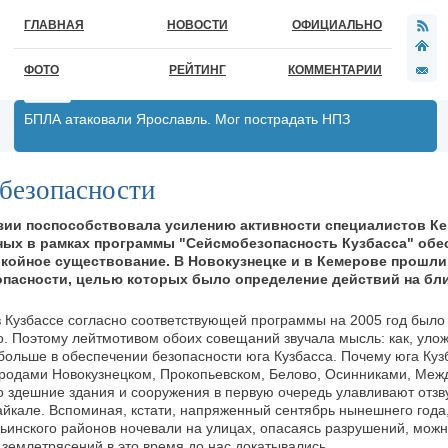
ГЛАВНАЯ
НОВОСТИ
ОФИЦИАЛЬНО
ФОТО
РЕЙТИНГ
КОММЕНТАРИИ
БПЛА атаковали Ярославль. Мог пострадать НПЗ
безопасности
зии поспособствовала усилению активности специалистов К
ных в рамках программы "Сейсмобезопасность Кузбасса" обе
покойное существование. В Новокузнецке и в Кемерове прошл
опасности, целью которых было определение действий на б
 Кузбассе согласно соответствующей программы на 2005 год было
о. Поэтому лейтмотивом обоих совещаний звучала мысль: как, улож
 больше в обеспечении безопасности юга Кузбасса. Почему юга Куз
ородами Новокузнецком, Прокопьевском, Белово, Осинниками, Меж
 здешние здания и сооружения в первую очередь улавливают отзв
айкале. Вспоминая, кстати, напряженный сентябрь нынешнего года,
ьинского районов ночевали на улицах, опасаясь разрушений, можно
землетрясений в это время до нас докатывались.