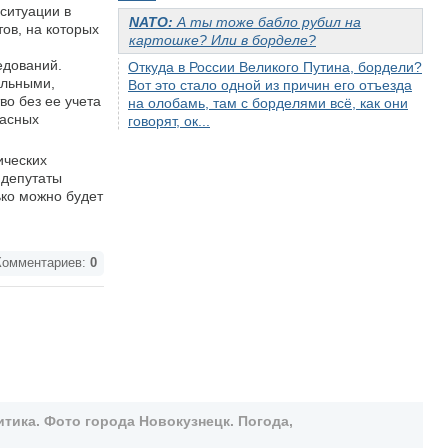
 ситуации в
NATO:
А ты тоже бабло рубил на
тов, на которых
картошке? Или в борделе?
едований.
Откуда в России Великого Путина, бордели?
ельными,
Вот это стало одной из причин его отъезда
во без ее учета
на олобамь, там с борделями всё, как они
пасных
говорят, ок...
ических
 депутаты
ько можно будет
омментариев:
0
тика. Фото города Новокузнецк. Погода,