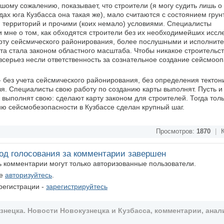
шому сожалению, показывает, что строители (я могу судить лишь о
одах юга Кузбасса она такая же), мало считаются с состоянием грун
и территорий и прочими (коих немало) условиями. Специалисты
 мне о том, как обходятся строители без их необходимейших иссл
арту сейсмического районирования, более послушными и исполнит
рта стала законом областного масштаба. Чтобы никакое строительст
 всерьез несли ответственность за сознательное создание сейсмоо
- без учета сейсмического районирования, без определения тектон
зя. Специалисты свою работу по созданию карты выполнят. Пусть и
 выполнят свою: сделают карту законом для строителей. Тогда тол
нию сейсмобезопасности в Кузбассе сделан крупный шаг.
Просмотров:
1870
|
К
од голосования за комментарии завершен
ть комментарии могут только авторизованные пользователи.
те
авторизуйтесь
.
регистрации -
зарегистрируйтесь
ецка. Новости Новокузнецка и Кузбасса, комментарии, анали