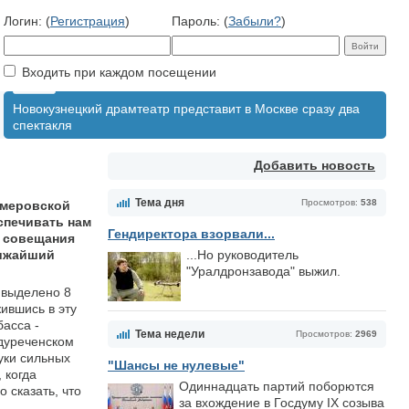
Логин: (
Регистрация
)
Пароль: (
Забыли?
)
Входить при каждом посещении
Новокузнецкий драмтеатр представит в Москве сразу два
спектакля
Добавить новость
Тема дня
Просмотров:
538
емеровской
спечивать нам
Гендиректора взорвали...
и совещания
лижайший
...Но руководитель
"Уралдронзавода" выжил.
 выделено 8
ившись в эту
басса -
Тема недели
Просмотров:
2969
дуреченском
уки сильных
"Шансы не нулевые"
 когда
Одиннадцать партий поборются
 сказать, что
за вхождение в Госдуму IX созыва