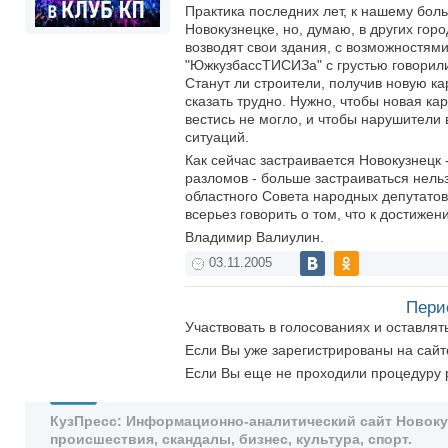
Практика последних лет, к нашему боль
Новокузнецке, но, думаю, в других гор
возводят свои здания, с возможностям
"ЮжкузбассТИСИЗа" с грустью говорили
Станут ли строители, получив новую к
сказать трудно. Нужно, чтобы новая ка
вестись не могло, и чтобы нарушители
ситуаций.
Как сейчас застраивается Новокузнецк 
разломов - больше застраиваться нель
областного Совета народных депутатов
всерьез говорить о том, что к достиже
Владимир Валиулин.
03.11.2005
Пери
Участвовать в голосованиях и оставля
Если Вы уже зарегистрированы на сай
Если Вы еще не проходили процедуру 
КузПресс: Информационно-аналитический сайт Новокузн
происшествия, скандалы, бизнес, культура, спорт.