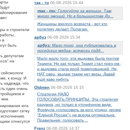
арты
так - то
06-08-2026 15:44
будут
так - то:
Голосуйте за женщин. Там
 районирования
много эмоций. Но в большинстве До...
овят
Женщины зрелого возраста - вот кто
политику делает. Полагаю.
оры и строители
 работы,
арбуз
06-08-2026 15:34
 в
огут быть
арбуз:
Мало того, она публиковалась в
росейских медиа- всячески подд...
ть депутатам
Мало мало того- эта жыдовка была против
сса" на
Трампа. Но как только Трамп стал през-ом-
и жыдовка стала ярой трамповщицей. Не,
и сейсмологи
НАТ овец, жыдам таким нет веры. Давай
е, к концу. И
ещё каво нибуть
ь надежда, что
Oldmen
06-08-2026 15:15
сть один очень
стройщиков и
Стратегия НАДО
 чем.
ГОЛОСОВАТЬ.ПРИНЦИПЫ. Эта стратегия
разумна, но только в уточнённом виде.
онирования юга
Формула «голосовать за кого угодно, кроме
одготовят сетку
“Единой России”» не всегда оптимальна.
к исполнению
Правильнее: голосовать ...
йщики отнесутся
Franz
06-08-2026 14:37