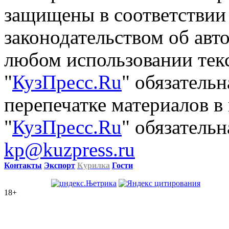
защищены в соответствии
законодательством об авт
любом использовании тек
"
КузПресс.Ru
" обязатель
перепечатке материалов в
"
КузПресс.Ru
" обязательн
kp@kuzpress.ru
Контакты
Экспорт
Курилка
Гости
18+