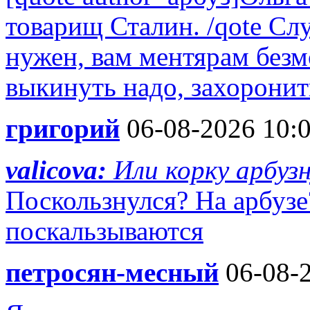
товарищ Сталин. /qote Сл
нужен, вам ментярам без
выкинуть надо, захоронить
григорий
06-08-2026 10:
valicova:
Или корку арбуз
Поскользнулся? На арбузе
поскальзываются
петросян-месный
06-08-2