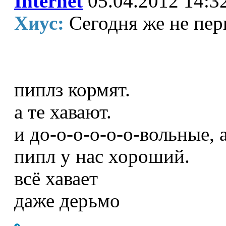
Internet
05.04.2012 14:3
Хиус:
Сегодня же не пер
пиплз кормят.
а те хавают.
и до-о-о-о-о-о-вольные,
пипл у нас хороший.
всё хавает
даже дерьмо