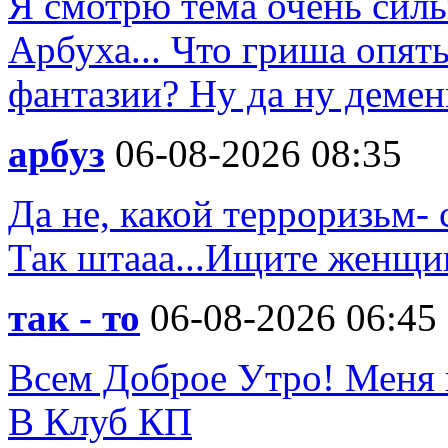
Я смотрю тема очень силь
Арбуха... Что гриша опят
фантазии? Ну да ну деменц
арбуз
06-08-2026 08:35
Да не, какой терроризьм- 
Так штааа...Ищите женщи
так - то
06-08-2026 06:45
Всем Доброе Утро! Меня 
В Клуб КП