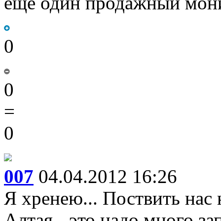
еще один продажный мон
0
0
=
0
007
04.04.2012 16:26
Я хренею... Поствить нас 
Алтая - это надо много за