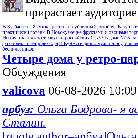
прирастает аудиторие
В Кузбассе на 8 суток арестован публичный рукоблуд
В пункте
практически готовы
В Новокузнецке фруктами и овощами тор
Индия отказалась от закупки российских Су-57
В доме №35 на 
фиктивного гендиректора
В Кузбассе двоих мужчин осудили з
беспилотников
Четыре дома у ретро-па
Обсуждения
valicova
06-08-2026 10:09
арбуз:
Ольга Бодрова- я 
Сталин.
[quote author=арбуз]Ольг