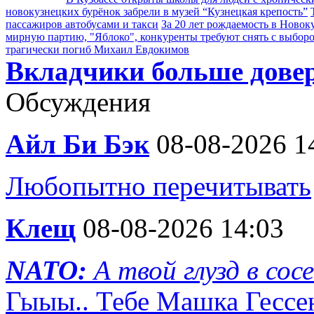
новокузнецких бурёнок забрели в музей “Кузнецкая крепость”
пассажиров автобусами и такси
За 20 лет рождаемость в Новок
мирную партию, "Яблоко", конкуренты требуют снять с выбор
трагически погиб Михаил Евдокимов
Вкладчики больше дове
Обсуждения
Айл Би Бэк
08-08-2026 1
Любопытно перечитывать
Клещ
08-08-2026 14:03
NATO:
А твой глузд в сос
Гыыы.. Тебе Машка Гесс