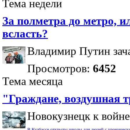
Тема недели
За полметра до метро, ил
всласть?
Владимир Путин зача
Просмотров:
6452
Тема месяца
"Граждане, воздушная т
Новокузнецк к войне 
В Кузбассе открыты школы для людей с хроничес