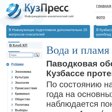
ГЛАВНАЯ
ФОТО
В Новокузнецке подготовили дополнительно 15
В Кузбас
матросов-спасателей
рукоблуд
В Клуб КП
Вода и пламя
Паводковая об
Рубрики
Кузбассе проте
Экономика
Культура
По состоянию на
Экология
Происшествия
года на основны
Криминал
Общество
наблюдается по
Политика
Выборы