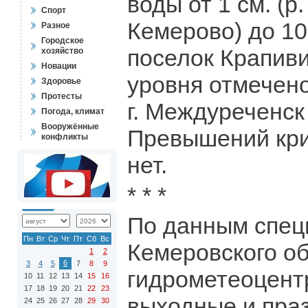
воды от 1 см. (р.
Спорт
Кемерово) до 103
Разное
Городское
поселок Крапив
хозяйство
Новации
уровня отмечено
Здоровье
Протесты
г. Междуреченск 
Погода, климат
Вооружённые
Превышений кри
конфликты
нет.
* * *
По данным спец
Пн
Вт
Ср
Чт
Пт
Сб
Вс
Кемеровского об
1
2
6
3
4
5
7
8
9
гидрометеоцент
10
11
12
13
14
15
16
17
18
19
20
21
22
23
выходные и пра
24
25
26
27
28
29
30