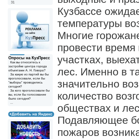
31
Кузбассе ожида
температуры воз
Многие горожан
провести время
участках, выеха
Опросы на КузПресс
Как вы относитесь к
застройке центра города
лес. Именно в т
объектами А. Н. Говора?
За какую из партий вы бы
проголосовали, если бы
значительно во
"выборы" проводились
сегодня?
За кого проголосовали бы
количество возг
вы, если бы голосование
было сегодня?
...
обществах и ле
Подавляющее б
пожаров возника