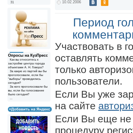
10.02.2006
31
Период го
комментар
Участвовать в г
оставлять комм
Опросы на КузПресс
Как вы относитесь к
застройке центра города
только авториз
объектами А. Н. Говора?
За какую из партий вы бы
проголосовали, если бы
пользователи.
"выборы" проводились
сегодня?
За кого проголосовали бы
Если Вы уже за
вы, если бы голосование
было сегодня?
...
на сайте
автори
Если Вы еще не
процедуру регис