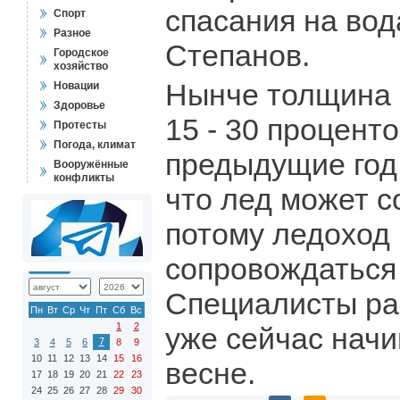
спасания на во
Спорт
Разное
Степанов.
Городское
хозяйство
Нынче толщина 
Новации
Здоровье
15 - 30 процент
Протесты
Погода, климат
предыдущие год.
Вооружённые
конфликты
что лед может с
потому ледоход 
сопровождаться
Специалисты ра
Пн
Вт
Ср
Чт
Пт
Сб
Вс
1
2
уже сейчас начи
7
3
4
5
6
8
9
10
11
12
13
14
15
16
весне.
17
18
19
20
21
22
23
24
25
26
27
28
29
30