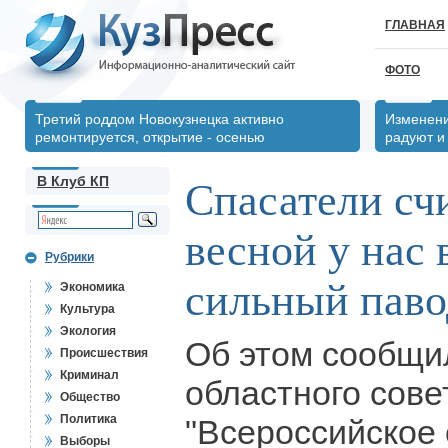
ГЛАВНАЯ
ФОТО
Третий роддом Новокузнецка активно
Изменени
ремонтируется, открытие - осенью
радуют и
В Клуб КП
Спасатели счи
весной у нас
Рубрики
сильный паво
Экономика
Культура
Экология
Об этом сообщи
Происшествия
Криминал
областного сове
Общество
Политика
"Всероссийское
Выборы