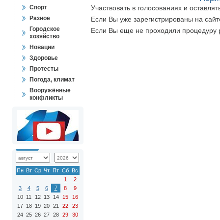
Спорт
Участвовать в голосованиях и оставля
Разное
Если Вы уже зарегистрированы на сай
Городское
Если Вы еще не проходили процедуру 
хозяйство
Новации
Здоровье
Протесты
Погода, климат
Вооружённые
конфликты
Пн
Вт
Ср
Чт
Пт
Сб
Вс
1
2
7
3
4
5
6
8
9
10
11
12
13
14
15
16
17
18
19
20
21
22
23
24
25
26
27
28
29
30