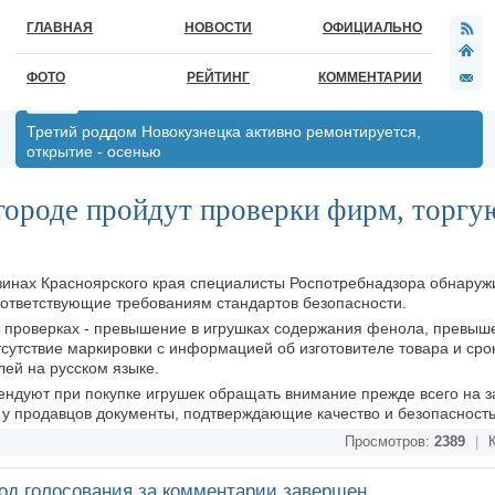
ГЛАВНАЯ
НОВОСТИ
ОФИЦИАЛЬНО
ФОТО
РЕЙТИНГ
КОММЕНТАРИИ
Третий роддом Новокузнецка активно ремонтируется,
открытие - осенью
городе пройдут проверки фирм, торг
азинах Красноярского края специалисты Роспотребнадзора обнаруж
соответствующие требованиям стандартов безопасности.
 проверках - превышение в игрушках содержания фенола, превыш
тсутствие маркировки с информацией об изготовителе товара и сро
ей на русском языке.
дуют при покупке игрушек обращать внимание прежде всего на за
ь у продавцов документы, подтверждающие качество и безопасность
Просмотров:
2389
|
К
од голосования за комментарии завершен