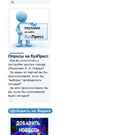
31
Опросы на КузПресс
Как вы относитесь к
застройке центра города
объектами А. Н. Говора?
За какую из партий вы бы
проголосовали, если бы
"выборы" проводились
сегодня?
За кого проголосовали бы
вы, если бы голосование
было сегодня?
...