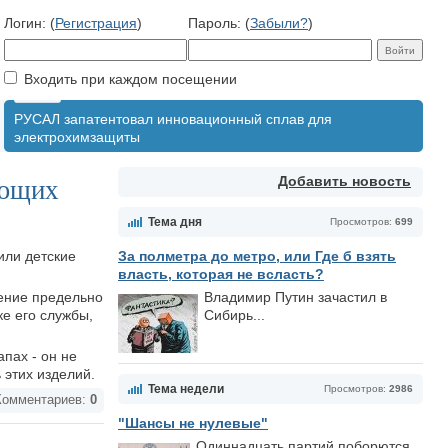
Логин: (
Регистрация
)
Пароль: (
Забыли?
)
Входить при каждом посещении
РУСАЛ запатентовал инновационный сплав для
электрохимзащиты
Добавить новость
ующих
Тема дня
Просмотров:
699
или детские
За полметра до метро, или Где б взять
власть, которая не всласть?
ение предельно
Владимир Путин зачастил в
ке его службы,
Сибирь...
пах - он не
 этих изделий.
Тема недели
Просмотров:
2986
омментариев:
0
"Шансы не нулевые"
Одиннадцать партий поборются