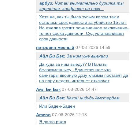
арбуз:
Читай внимательно дурилка ты
картоная- конфликт на почв...
Хотя не, как ты была тупым колом так и
осталась-срок давности за убийство 15 лет.
Но ежелив грозит пожизненное заключение-
то нет срока давности. Суд устанавливает
срок давности
петросян-месный
07-08-2026 14:59
Айл Би Бэк:
За ним уже выехали
Да куда за ним выедут? В Палаты
белокаменныеу...Единственное что
санитары двойную дозу клизмы поставят да
на пару недель интернет отключат
Айл Би Бэк
07-08-2026 14:47
Айл Би Бэк:
Какой нибудь Амстердам
Или Баден-Баден
Ameno
07-08-2026 12:18
Я долго ржал