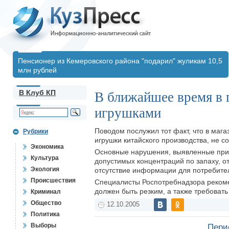
Пенсионер из Кемеровского района "подарил" жуликам 10,5
млн рублей
В Клуб КП
В ближайшее время в 
игрушками
Поводом послужил тот факт, что в маг
Рубрики
игрушки китайского производства, не 
Экономика
Основные нарушения, выявленные при
Культура
допустимых концентраций по запаху, о
Экология
отсутствие информации для потребител
Происшествия
Специалисты Роспотребнадзора рекомен
должен быть резким, а также требоват
Криминал
Общество
12.10.2005
Политика
Выборы
Пери