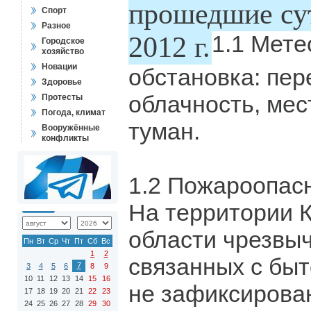
прошедшие сут
Спорт
Разное
1.1 Мете
2012 г.
Городское
хозяйство
Новации
обстановка: пе
Здоровье
облачность, мес
Протесты
Погода, климат
туман.
Вооружённые
конфликты
1.2 Пожароопасн
На территории 
области чрезвы
Пн
Вт
Ср
Чт
Пт
Сб
Вс
1
2
связанных с бы
7
3
4
5
6
8
9
10
11
12
13
14
15
16
не зафиксирова
17
18
19
20
21
22
23
24
25
26
27
28
29
30