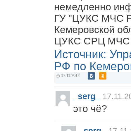
немедленно ин
ГУ "ЦУКС МЧС Р
Кемеровской об
ЦУКС СРЦ МЧС 
Источник: Уп
РФ по Кемеро
17.11.2012
_serg_
17.11.2
это чё?
_serg_