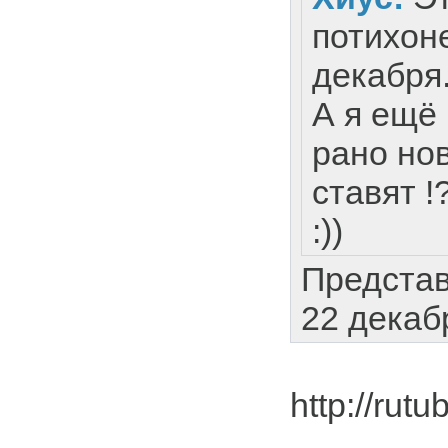
потихоне
декабря
А я ещё 
рано но
ставят !
:))
Представ
22 декабр
http://ru