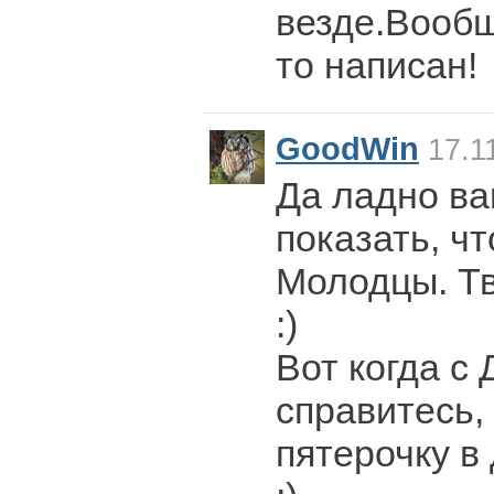
везде.Вообщ
то написан!
GoodWin
17.1
Да ладно ва
показать, ч
Молодцы. Тв
:)
Вот когда с
справитесь,
пятерочку в