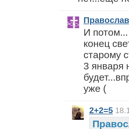
Правосла
И потом...
конец све
старому ст
3 января н
будет...в
уже (
2+2=5
18.1
Право