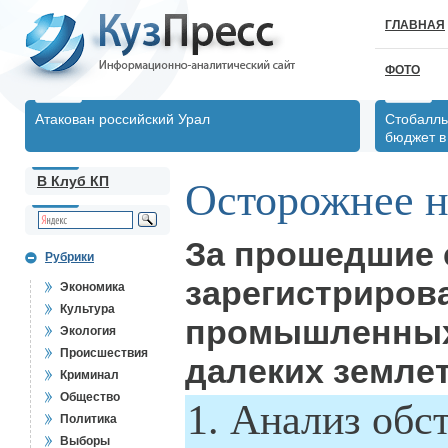
ГЛАВНАЯ
ФОТО
Атакован российский Урал
Стобалль
бюджет в 
В Клуб КП
Осторожнее н
За прошедшие с
Рубрики
зарегистриров
Экономика
Культура
промышленных
Экология
Происшествия
далеких земле
Криминал
Общество
1. Анализ обс
Политика
Выборы