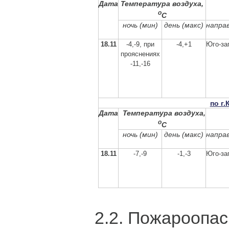
Дата
Температура воздуха,
о
С
ночь (мин)
день (макс)
напра
18.11
-4,-9, при
-4,+1
Юго-за
прояснениях
-11,-16
по г
Дата
Температура воздуха,
о
С
ночь (мин)
день (макс)
напра
18.11
-7,-9
-1,-3
Юго-за
2.2. Пожароопас