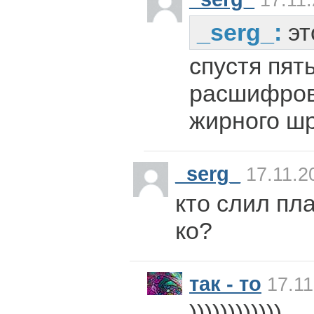
17.11.
_serg_:
эт
спустя пят
расшифров
жирного ш
_serg_
17.11.2
кто слил пл
ко?
так - то
17.11
))))))))))))