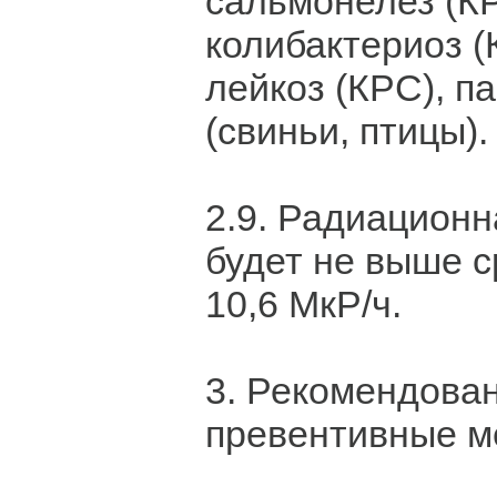
сальмонелез (КР
колибактериоз (
лейкоз (КРС), п
(свиньи, птицы).
2.9. Радиационн
будет не выше с
10,6 МкР/ч.
3. Рекомендова
превентивные м