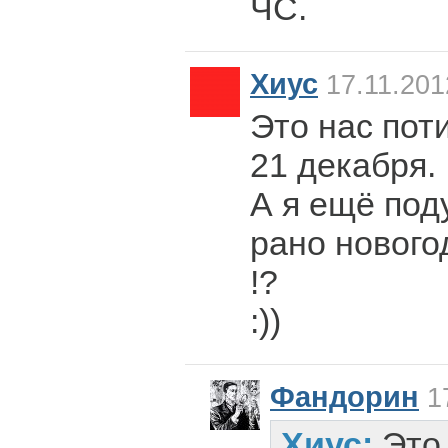
ЧС.
Хиус
17.11.201
Это нас поти
21 декабря.
А я ещё под
рано нового
!?
:))
Фандорин
17
Хиус:
Это