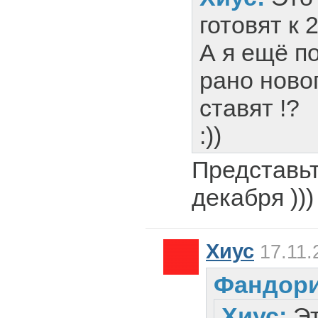
готовят к 
А я ещё п
рано ново
ставят !?
:))
Представьт
декабря )))
Хиус
17.11.
Фандори
Хиус:
Э