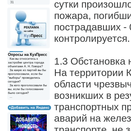
сутки произошл
31
пожара, погибши
пострадавших - 
контролируется.
Опросы на КузПресс
1.3 Обстановка 
Как вы относитесь к
застройке центра города
объектами А. Н. Говора?
На территории 
За какую из партий вы бы
проголосовали, если бы
"выборы" проводились
области чрезвы
сегодня?
За кого проголосовали бы
вы, если бы голосование
возникших в рез
было сегодня?
...
транспортных п
аварий на желе
транспорте, не 