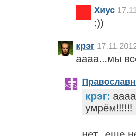
Хиус
17.11
:))
крэг
17.11.2012
аааа...мы все
Православ
крэг:
аааа
умрём!!!!!!
нет...еще 