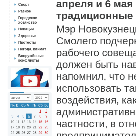
апреля и 6 ма
Спорт
Разное
традиционные 
Городское
хозяйство
Мэр Новокузнец
Новации
Здоровье
Смолего подчерк
Протесты
рабочего совеща
Погода, климат
Вооружённые
конфликты
должен быть нав
напомнил, что 
использовать та
воздействия, ка
Пн
Вт
Ср
Чт
Пт
Сб
Вс
административн
1
2
6
3
4
5
7
8
9
частности, в от
10
11
12
13
14
15
16
17
18
19
20
21
22
23
предпринимател
24
25
26
27
28
29
30