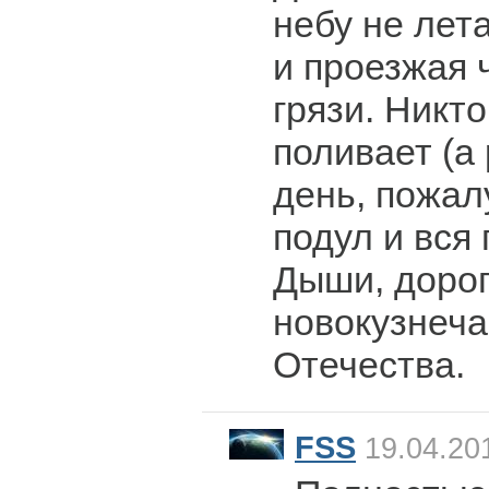
небу не лет
и проезжая 
грязи. Никто
поливает (а
день, пожал
подул и вся 
Дыши, доро
новокузнеч
Отечества.
FSS
19.04.201