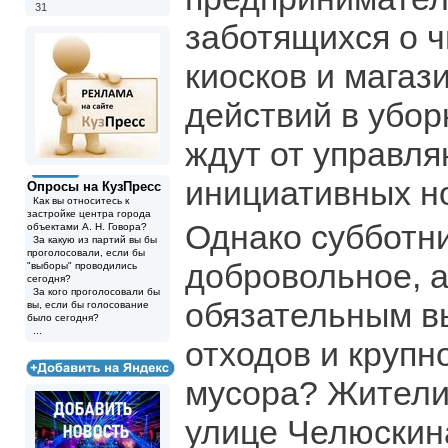
31
заботящихся о ч
киосков и магаз
действий в убор
ждут от управл
инициативных н
Опросы на КузПресс
Как вы относитесь к
застройке центра города
Однако субботни
объектами А. Н. Говора?
За какую из партий вы бы
проголосовали, если бы
добровольное, а
"выборы" проводились
сегодня?
За кого проголосовали бы
обязательным в
вы, если бы голосование
было сегодня?
...
отходов и крупн
мусора? Жители
улице Челюскин