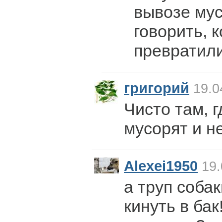
вывозе му
говорить, к
превратили
григорий
19.0
Чисто там, г
мусорят и н
Alexei1950
19.
а труп соба
кинуть в бак