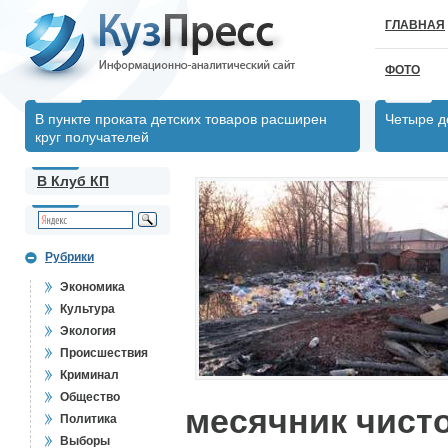
ГЛАВНАЯ
ФОТО
В пункте проката детских товаров расширен
Четыре д
круг получателей
В Клуб КП
Рубрики
Экономика
Культура
Экология
Происшествия
Криминал
Общество
месячник чисто
Политика
Выборы