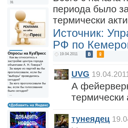
31
периода было з
термически акти
Источник: Уп
РФ по Кемеро
Опросы на КузПресс
19.04.2011
Как вы относитесь к
застройке центра города
объектами А. Н. Говора?
За какую из партий вы бы
UVG
19.04.201
проголосовали, если бы
"выборы" проводились
сегодня?
А фейервер
За кого проголосовали бы
вы, если бы голосование
было сегодня?
термически 
...
тунеядец
19.0