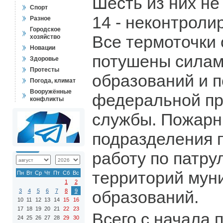
Шесть из них не
Спорт
14 - неконтроли
Разное
Городское
Все термоточки
хозяйство
Новации
потушены силам
Здоровье
Протесты
образований и 
Погода, климат
Вооружённые
федеральной п
конфликты
службы. Пожар
подразделения 
работу по патр
территорий мун
Пн
Вт
Ср
Чт
Пт
Сб
Вс
1
2
3
4
5
6
7
8
9
образований.
10
11
12
13
14
15
16
17
18
19
20
21
22
23
Всего с начала 
24
25
26
27
28
29
30