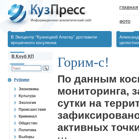
ГЛАВНАЯ
ФОТО
В Экоцентр "Кузнецкий Алатау" доставили
Александ
крошечного косуленка
целостно
В Клуб КП
Горим-с!
По данным кос
Рубрики
мониторинга, 
Экономика
Культура
сутки на терри
Экология
Происшествия
зафиксировано
Криминал
Общество
активных точки
Политика
Выборы